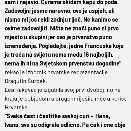
sam i najavio. Curama skidam kapu do poda.
Zadovoljni jesmo naravno, ovo je uspjeh, ali
nismo mi još rekli zadnju riječ. Ne kanimo se
ovime zadovoljiti. Ništa ne znači puno ni prvo
mjesto u skupini jer ovo je prvenstvo puno
iznenađenja. Pogledajte, jedne Francuske koja
je treća na svijetu nema među 16 najboljih,
nema ih ni na Svjetskom prvenstvu dogodine"
,
rekao je izbornik hrvatske reprezentacije
Dragutin Šurbek.
Lea Rakovac je izgubila svoj prvi dvoboj, no na
kraju je pobjedom u drugom riješila meč u korist
Hrvatske.
"Svaka čast i čestitke svakoj curi - Hana,
Ivana, sve su odigrale odlično. Pa čak i one obje