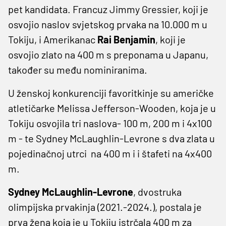
pet kandidata. Francuz Jimmy Gressier, koji je
osvojio naslov svjetskog prvaka na 10.000 m u
Tokiju, i Amerikanac
Rai Benjamin
, koji je
osvojio zlato na 400 m s preponama u Japanu,
također su među nominiranima.
U ženskoj konkurenciji favoritkinje su američke
atletičarke Melissa Jefferson-Wooden, koja je u
Tokiju osvojila tri naslova- 100 m, 200 m i 4x100
m - te Sydney McLaughlin-Levrone s dva zlata u
pojedinačnoj utrci na 400 m i i štafeti na 4x400
m.
Sydney McLaughlin-Levrone
, dvostruka
olimpijska prvakinja (2021.-2024.), postala je
prva žena koja je u Tokiju istrčala 400 m za