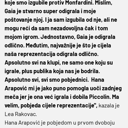
koje smo izgubile protiv Monfardini. Mislim,
Gaia je stvarno super odigrala i moje
poštovanje njoj. I ja sam izgubila od nje, ali ne
mogu reći da sam nezadovoljna čak i tom
mojom igrom. Jednostavno, Gaia je odigrala
odlično. Međutim, najvažnije je što je cijela
naša reprezentacija odigrala odlično.
Apsolutno svi na klupi, ne samo one koju su
igrale, plus publika koja nas je bodrila.
Apsolutno svi, svi smo pobjednici. Hana
Arapović mi je jako puno pomogla uoči zadnjeg
meča jer je ona već igrala i dobila Piccolin. Ma
velim, pobjeda cijele reprezentacije",
kazala je
Lea Rakovac.
Hana Arapović je pobjedom u prvom dvoboju