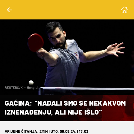
REUTERS/Kim Hong-Ji
GAĆINA: “NADALI SMO SE NEKAKVOM
IZNENAĐENJU, ALI NIJE IŠLO”
VRIJEME ČITANJA: 2MIN | UTO. 06.08.24. | 13:03