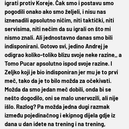
igrati protiv Koreje. Čak smo i postavu smo
pogodili onako ako smo željeli, i nisu nas
iznenadili apsolutno ničim, niti taktički, niti
servisima, niti nečim da su igrali on što mi
nismo znali. Ali jednostavno danas smo bili
indisponirani. Gotovo svi, jedino Andrej je
odigrao koliko-toliko blizu svoje neke razine,, a
Tomo Pucar apsolutno ispod svoje razine. I
Zeljko koji je bio indisponiran jer mu je to prvi
meč, tako da je to bilo možda za očekivati.
Možda da smo jedan meč dobili, onda bi se
nešto dogodilo, oni se malo unervozili, ali nije
išlo. Razlog? Pa možda jedna dugi razmak
između pojedinačnog i ekipnog dijela gdje iz
dana u dan idete na trening i na trening,