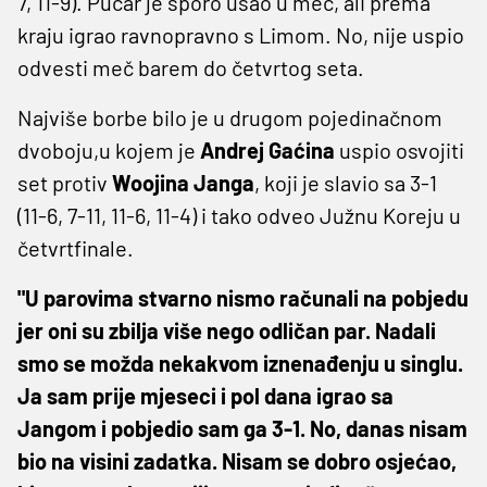
7, 11-9). Pucar je sporo ušao u meč, ali prema
kraju igrao ravnopravno s Limom. No, nije uspio
odvesti meč barem do četvrtog seta.
Najviše borbe bilo je u drugom pojedinačnom
dvoboju,u kojem je
Andrej Gaćina
uspio osvojiti
set protiv
Woojina Janga
, koji je slavio sa 3-1
(11-6, 7-11, 11-6, 11-4) i tako odveo Južnu Koreju u
četvrtfinale.
"U parovima stvarno nismo računali na pobjedu
jer oni su zbilja više nego odličan par. Nadali
smo se možda nekakvom iznenađenju u singlu.
Ja sam prije mjeseci i pol dana igrao sa
Jangom i pobjedio sam ga 3-1. No, danas nisam
bio na visini zadatka. Nisam se dobro osjećao,