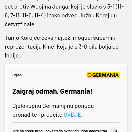
set protiv Woojina Janga, koji je slavio s 3-1 (11-
6, 7-11, 11-6, 11-4) i tako odveo Južnu Koreju u
četvrtfinale.
Tamo Korejce čeka najteži mogući suparnik,
reprezentacija Kine, koja je s 3-0 bila bolja od
Indije.
Oglas
Zaigraj odmah, Germania!
Cjelokupnu Germanijinu ponudu
pronađite i proučite
OVDJE
.
Igre na sreću mogu dovesti do ovisnosti. Igraj odgovorno.