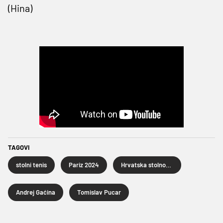
(Hina)
TAGOVI
stolni tenis
Pariz 2024
Hrvatska stolnoteniska reprezentacija
Andrej Gaćina
Tomislav Pucar