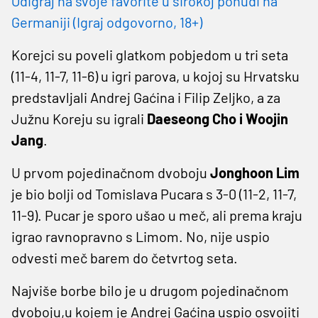
Odigraj na svoje favorite u širokoj ponudi na
Germaniji (Igraj odgovorno, 18+)
Korejci su poveli glatkom pobjedom u tri seta
(11-4, 11-7, 11-6) u igri parova, u kojoj su Hrvatsku
predstavljali Andrej Gaćina i Filip Zeljko, a za
Južnu Koreju su igrali
Daeseong Cho i Woojin
Jang
.
U prvom pojedinačnom dvoboju
Jonghoon Lim
je bio bolji od Tomislava Pucara s 3-0 (11-2, 11-7,
11-9). Pucar je sporo ušao u meč, ali prema kraju
igrao ravnopravno s Limom. No, nije uspio
odvesti meč barem do četvrtog seta.
Najviše borbe bilo je u drugom pojedinačnom
dvoboju,u kojem je Andrej Gaćina uspio osvojiti