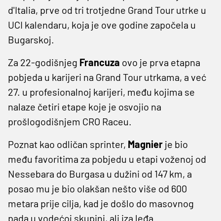
d'Italia, prve od tri trotjedne Grand Tour utrke u
UCI kalendaru, koja je ove godine započela u
Bugarskoj.
Za 22-godišnjeg
Francuza
ovo je prva etapna
pobjeda u karijeri na Grand Tour utrkama, a već
27. u profesionalnoj karijeri, među kojima se
nalaze četiri etape koje je osvojio na
prošlogodišnjem CRO Raceu.
Poznat kao odličan sprinter,
Magnier
je bio
među favoritima za pobjedu u etapi voženoj od
Nessebara do Burgasa u dužini od 147 km, a
posao mu je bio olakšan nešto više od 600
metara prije cilja, kad je došlo do masovnog
pada u vodećoj skupini, ali iza leđa