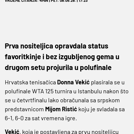
VRIJEME ČITANJA: 4MIN | PET. 08.05.26. | 17:23
Prva nositeljica opravdala status
favoritkinje i bez izgubljenog gema u
drugom setu projurila u polufinale
Hrvatska tenisačica
Donna Vekić
plasirala se u
polufinale WTA 125 turnira u Istanbulu nakon što
se u četvrtfinalu lako obračunala sa srpskom
predstavnicom
Mijom Ristić
koju je svladala sa
6-1, 6-0 za sat vremena igre.
Vekić
, koja je postavljena za prvu nositeljicu