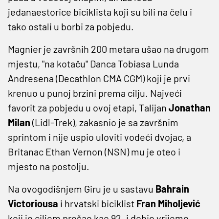
jedanaestorice biciklista koji su bili na čelu i
tako ostali u borbi za pobjedu.
Magnier je završnih 200 metara ušao na drugom
mjestu, "na kotaču" Danca Tobiasa Lunda
Andresena (Decathlon CMA CGM) koji je prvi
krenuo u punoj brzini prema cilju. Najveći
favorit za pobjedu u ovoj etapi, Talijan
Jonathan
Milan
(Lidl-Trek), zakasnio je sa završnim
sprintom i nije uspio uloviti vodeći dvojac, a
Britanac Ethan Vernon (NSN) mu je oteo i
mjesto na postolju.
Na ovogodišnjem Giru je u sastavu
Bahrain
Victoriousa
i hrvatski biciklist
Fran Miholjević
koji je ciljem prošao kao 92. i dobio vrijeme