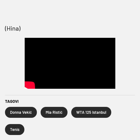
(Hina)
TAGOVI
Donna Vekić
Mia Ristić
WTA 125 Istanbul
Tenis