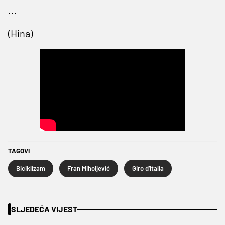
...
(Hina)
TAGOVI
Biciklizam
Fran Miholjević
Giro d’Italia
SLJEDEĆA VIJEST