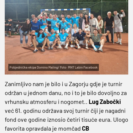
Pobjednička ekipa Domino Maling/ Foto: MNT Labin Facebook
Zanimljivo nam je bilo i u Zagorju gdje je turnir
održan u jednom danu, no i to je bilo dovoljno za
vrhunsku atmosferu i nogomet..
Lug Zabočki
već 61. godinu održava svoj turnir čiji je nagadni
fond ove godine iznosio četiri tisuće eura. Ulogo
favorita opravdala je momčad
CB