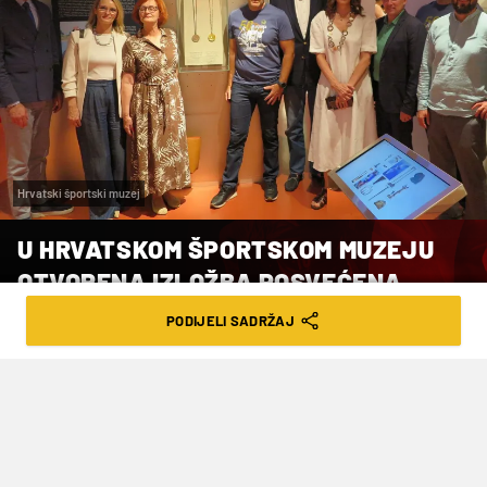
Hrvatski športski muzej
U HRVATSKOM ŠPORTSKOM MUZEJU
OTVORENA IZLOŽBA POSVEĆENA
MATIJI LJUBEKU
PODIJELI SADRŽAJ
VRIJEME ČITANJA: 3MIN | SRI. 08.07.26. | 16:30