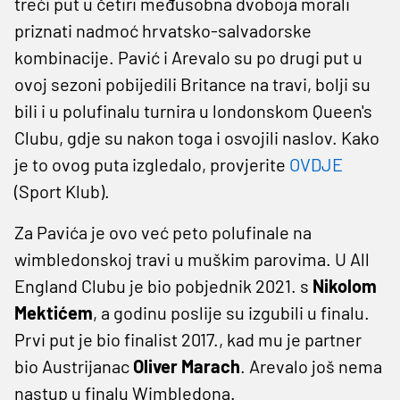
treći put u četiri međusobna dvoboja morali
priznati nadmoć hrvatsko-salvadorske
kombinacije. Pavić i Arevalo su po drugi put u
ovoj sezoni pobijedili Britance na travi, bolji su
bili i u polufinalu turnira u londonskom Queen's
Clubu, gdje su nakon toga i osvojili naslov. Kako
je to ovog puta izgledalo, provjerite
OVDJE
(Sport Klub).
Za Pavića je ovo već peto polufinale na
wimbledonskoj travi u muškim parovima. U All
England Clubu je bio pobjednik 2021. s
Nikolom
Mektićem
, a godinu poslije su izgubili u finalu.
Prvi put je bio finalist 2017., kad mu je partner
bio Austrijanac
Oliver Marach
. Arevalo još nema
nastup u finalu Wimbledona.