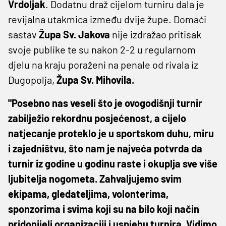
Vrdoljak
. Dodatnu draž cijelom turniru dala je
revijalna utakmica između dvije župe. Domaći
sastav
Župa Sv. Jakova
nije izdražao pritisak
svoje publike te su nakon 2-2 u regularnom
djelu na kraju poraženi na penale od rivala iz
Dugopolja,
Župa Sv. Mihovila.
"Posebno nas veseli što je ovogodišnji turnir
zabilježio rekordnu posjećenost, a cijelo
natjecanje proteklo je u sportskom duhu, miru
i zajedništvu, što nam je najveća potvrda da
turnir iz godine u godinu raste i okuplja sve više
ljubitelja nogometa. Zahvaljujemo svim
ekipama, gledateljima, volonterima,
sponzorima i svima koji su na bilo koji način
pridonijeli organizaciji i uspjehu turnira. Vidimo