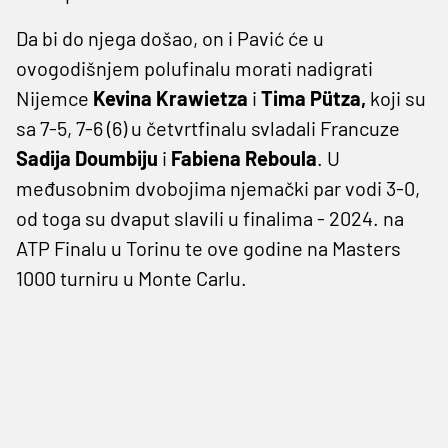
Da bi do njega došao, on i Pavić će u
ovogodišnjem polufinalu morati nadigrati
Nijemce
Kevina Krawietza
i
Tima Pütza,
koji su
sa 7-5, 7-6 (6) u četvrtfinalu svladali Francuze
Sadija Doumbiju
i
Fabiena Reboula
. U
međusobnim dvobojima njemački par vodi 3-0,
od toga su dvaput slavili u finalima - 2024. na
ATP Finalu u Torinu te ove godine na Masters
1000 turniru u Monte Carlu.