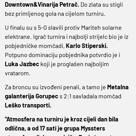
Downtown&Vinarija Petrač.
Do zlata su stigli
bez primljenog gola na cijelom turniru.
U finalu su s 5-0 slavili protiv Mariteh solarne
elektrane. Igrač turnira i najbolji strijelc bio je iz
pobjedničke momčadi,
Karlo Stiperski.
Potpuno dominaciju pobjednika potvrdio je i
Luka Jazbec
koji je proglašen najboljim
vratarom.
Za broncu su izvođeni penali, a tamo je
Metalna
galanterija Gorupec
s 2:1 savladala momčad
Leško transporti.
"Atmosfera na turniru je kroz cijeli dan bila
odlična, a od 17 sati je grupa Myssters