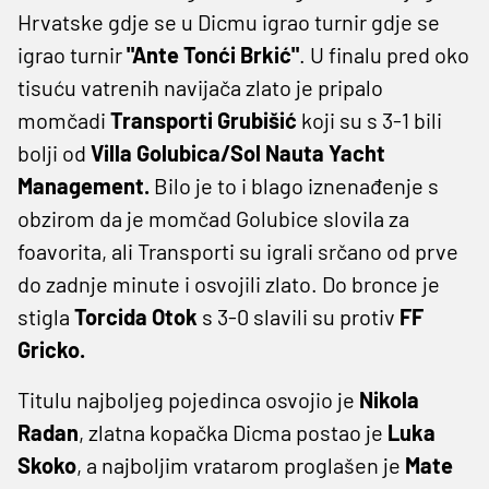
Hrvatske gdje se u Dicmu igrao turnir gdje se
igrao turnir
"Ante Tonći Brkić"
. U finalu pred oko
tisuću vatrenih navijača zlato je pripalo
momčadi
Transporti Grubišić
koji su s 3-1 bili
bolji od
Villa Golubica/Sol Nauta Yacht
Management.
Bilo je to i blago iznenađenje s
obzirom da je momčad Golubice slovila za
foavorita, ali Transporti su igrali srčano od prve
do zadnje minute i osvojili zlato. Do bronce je
stigla
Torcida Otok
s 3-0 slavili su protiv
FF
Gricko.
Titulu najboljeg pojedinca osvojio je
Nikola
Radan
, zlatna kopačka Dicma postao je
Luka
Skoko
, a najboljim vratarom proglašen je
Mate