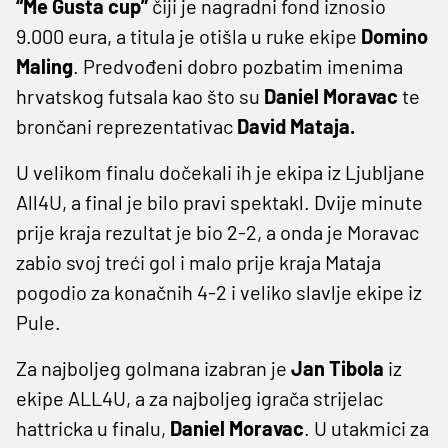
“Me Gusta cup”
čiji je nagradni fond iznosio
9.000 eura, a titula je otišla u ruke ekipe
Domino
Maling
. Predvođeni dobro pozbatim imenima
hrvatskog futsala kao što su
Daniel Moravac
te
brončani reprezentativac
David Mataja.
U velikom finalu dočekali ih je ekipa iz Ljubljane
All4U, a final je bilo pravi spektakl. Dvije minute
prije kraja rezultat je bio 2-2, a onda je Moravac
zabio svoj treći gol i malo prije kraja Mataja
pogodio za konačnih 4-2 i veliko slavlje ekipe iz
Pule.
Za najboljeg golmana izabran je
Jan Tibola
iz
ekipe ALL4U, a za najboljeg igrača strijelac
hattricka u finalu,
Daniel Moravac
. U utakmici za