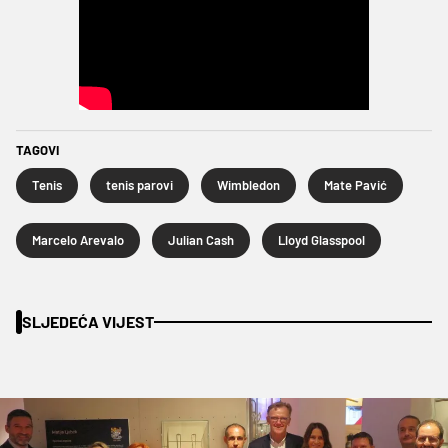
TAGOVI
Tenis
tenis parovi
Wimbledon
Mate Pavić
Marcelo Arevalo
Julian Cash
Lloyd Glasspool
SLJEDEĆA VIJEST