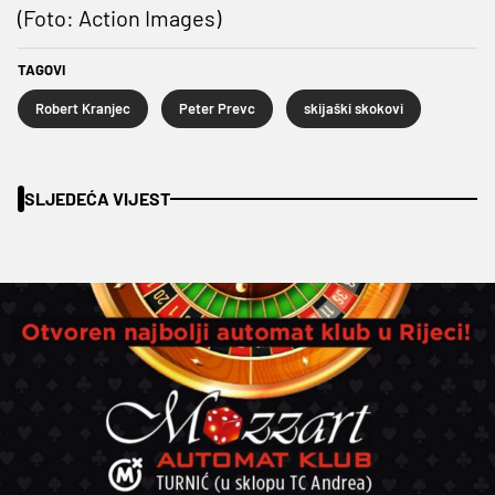
(Foto: Action Images)
TAGOVI
Robert Kranjec
Peter Prevc
skijaški skokovi
SLJEDEĆA VIJEST