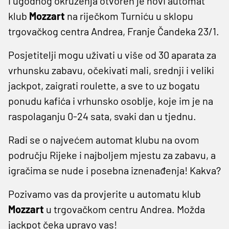
i ugodnog okruženja otvoren je novi automat
klub
Mozzart
na riječkom Turniću u sklopu
trgovačkog centra Andrea, Franje Čandeka 23/1.
Posjetitelji mogu uživati u više od 30 aparata za
vrhunsku zabavu, očekivati mali, srednji i veliki
jackpot, zaigrati roulette, a sve to uz bogatu
ponudu kafića i vrhunsko osoblje, koje im je na
raspolaganju 0-24 sata, svaki dan u tjednu.
Radi se o najvećem automat klubu na ovom
području Rijeke i najboljem mjestu za zabavu, a
igračima se nude i posebna iznenađenja! Kakva?
Pozivamo vas da provjerite u automatu klub
Mozzart
u trgovačkom centru Andrea. Možda
jackpot čeka upravo vas!