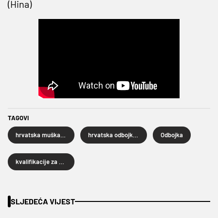
(Hina)
TAGOVI
hrvatska muška odbojkaška reprezentacija
hrvatska odbojkaška reprezentacija
Odbojka
kvalifikacije za Europsko prvenstvo odbojkaša
SLJEDEĆA VIJEST