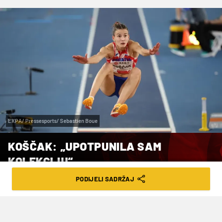
EXPA/ Pressesports/ Sebastien Boue
KOŠČAK: „UPOTPUNILA SAM
KOLEKCIJU“
PODIJELI SADRŽAJ
VRIJEME ČITANJA: 1MIN | PON. 11.08.25. | 08:14