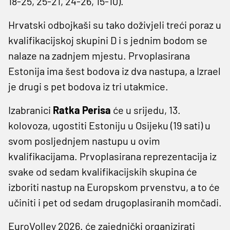
18-25, 25-21, 24-26, 15-10).
Hrvatski odbojkaši su tako doživjeli treći poraz u
kvalifikacijskoj skupini D i s jednim bodom se
nalaze na zadnjem mjestu. Prvoplasirana
Estonija ima šest bodova iz dva nastupa, a Izrael
je drugi s pet bodova iz tri utakmice.
Izabranici
Ratka Perisa
će u srijedu, 13.
kolovoza, ugostiti Estoniju u Osijeku (19 sati) u
svom posljednjem nastupu u ovim
kvalifikacijama. Prvoplasirana reprezentacija iz
svake od sedam kvalifikacijskih skupina će
izboriti nastup na Europskom prvenstvu, a to će
učiniti i pet od sedam drugoplasiranih momčadi.
EuroVolley 2026. će zajednički organizirati