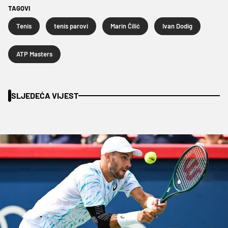
TAGOVI
Tenis
tenis parovi
Marin Čilić
Ivan Dodig
ATP Masters
SLJEDEĆA VIJEST