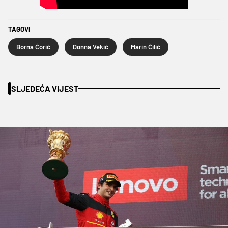
TAGOVI
Borna Ćorić
Donna Vekić
Marin Čilić
SLJEDEĆA VIJEST