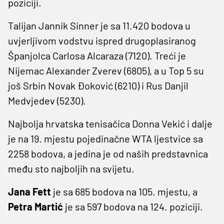
poziciji.
Talijan Jannik Sinner je sa 11.420 bodova u
uvjerljivom vodstvu ispred drugoplasiranog
Španjolca Carlosa Alcaraza (7120). Treći je
Nijemac Alexander Zverev (6805), a u Top 5 su
još Srbin Novak Đoković (6210) i Rus Danjil
Medvjedev (5230).
Najbolja hrvatska tenisačica Donna Vekić i dalje
je na 19. mjestu pojedinačne WTA ljestvice sa
2258 bodova, a jedina je od naših predstavnica
među sto najboljih na svijetu.
Jana Fett
je sa 685 bodova na 105. mjestu, a
Petra Martić
je sa 597 bodova na 124. poziciji.