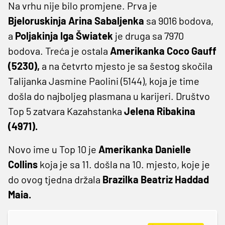
Na vrhu nije bilo promjene. Prva je
Bjeloruskinja Arina Sabaljenka
sa 9016 bodova,
a
Poljakinja Iga Šwiatek
je druga sa 7970
bodova. Treća je ostala
Amerikanka Coco Gauff
(5230),
a na četvrto mjesto je sa šestog skočila
Talijanka Jasmine Paolini (5144), koja je time
došla do najboljeg plasmana u karijeri. Društvo
Top 5 zatvara Kazahstanka
Jelena Ribakina
(4971).
Novo ime u Top 10 je
Amerikanka Danielle
Collins
koja je sa 11. došla na 10. mjesto, koje je
do ovog tjedna držala
Brazilka Beatriz Haddad
Maia.