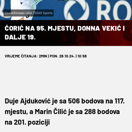
David Kirouac-USA TODAY Sports
ĆORIĆ NA 95. MJESTU, DONNA VEKIĆ I
DALJE 19.
VRIJEME ČITANJA: 2MIN | PON. 28.10.24. | 10:58
Duje Ajduković je sa 506 bodova na 117.
mjestu, a Marin Čilić je sa 288 bodova
na 201. poziciji