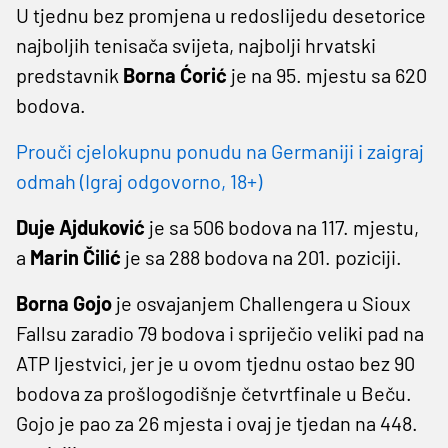
U tjednu bez promjena u redoslijedu desetorice
najboljih tenisača svijeta, najbolji hrvatski
predstavnik
Borna Ćorić
je na 95. mjestu sa 620
bodova.
Prouči cjelokupnu ponudu na Germaniji i zaigraj
odmah (Igraj odgovorno, 18+)
Duje Ajduković
je sa 506 bodova na 117. mjestu,
a
Marin Čilić
je sa 288 bodova na 201. poziciji.
Borna Gojo
je osvajanjem Challengera u Sioux
Fallsu zaradio 79 bodova i spriječio veliki pad na
ATP ljestvici, jer je u ovom tjednu ostao bez 90
bodova za prošlogodišnje četvrtfinale u Beču.
Gojo je pao za 26 mjesta i ovaj je tjedan na 448.