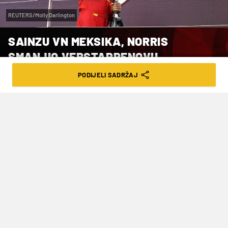
REUTERS/Molly Darlington
SAINZU VN MEKSIKA, NORRIS
SMANJIO VERSTAPPENOVU
PREDNOST
PODIJELI SADRŽAJ
VRIJEME ČITANJA: 2MIN | PON. 28.10.24. | 10:58
Četiri utrke prije kraja prvenstva
Verstappen vodi s 362 boda, međutim
nije pobijedio već deset utrka u nizu.