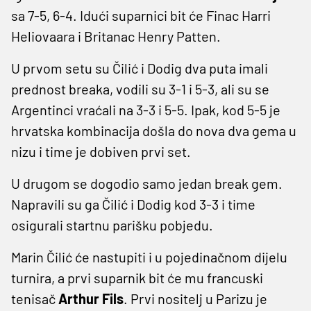
sa 7-5, 6-4. Idući suparnici bit će Finac Harri
Heliovaara i Britanac Henry Patten.
U prvom setu su Čilić i Dodig dva puta imali
prednost breaka, vodili su 3-1 i 5-3, ali su se
Argentinci vraćali na 3-3 i 5-5. Ipak, kod 5-5 je
hrvatska kombinacija došla do nova dva gema u
nizu i time je dobiven prvi set.
U drugom se dogodio samo jedan break gem.
Napravili su ga Čilić i Dodig kod 3-3 i time
osigurali startnu parišku pobjedu.
Marin Čilić će nastupiti i u pojedinačnom dijelu
turnira, a prvi suparnik bit će mu francuski
tenisač
Arthur Fils
. Prvi nositelj u Parizu je