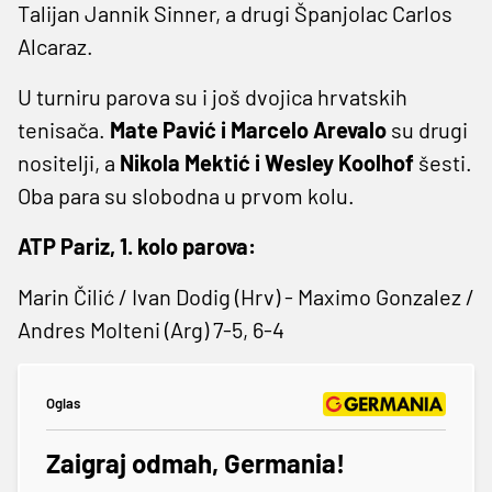
Talijan Jannik Sinner, a drugi Španjolac Carlos
Alcaraz.
U turniru parova su i još dvojica hrvatskih
tenisača.
Mate Pavić i Marcelo Arevalo
su drugi
nositelji, a
Nikola Mektić i Wesley Koolhof
šesti.
Oba para su slobodna u prvom kolu.
ATP Pariz, 1. kolo parova:
Marin Čilić / Ivan Dodig (Hrv) - Maximo Gonzalez /
Andres Molteni (Arg) 7-5, 6-4
Oglas
Zaigraj odmah, Germania!