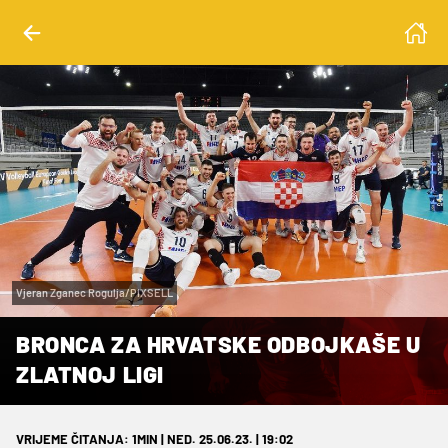
Vjeran Zganec Rogulja/PIXSELL
BRONCA ZA HRVATSKE ODBOJKAŠE U
ZLATNOJ LIGI
VRIJEME ČITANJA: 1MIN | NED. 25.06.23. | 19:02