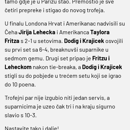
tamo gdje je u Parizu stao. Premostio je sve
četiri prepreke i stigao do novog trofeja.
U finalu Londona Hrvat i Amerikanac nadvisili su
Čeha
Jirija Lehecka
i Amerikanca
Taylora
Fritza
s 2-1 u setovima.
Dodig i Krajicek
osvojili
su prvi set sa 6-4, breaknuvši suparnike u
sedmom gemu. Drugi set pripao je
Fritzu i
Leheckom
nakon tie-breaka, a
Dodig i Krajicek
stigli su do pobjede u trećem setu koji se igrao
do 10 poena.
Trofejni par nije izgubio niti jedan servis, a
suparnicima je uzeo čak tri i na kraju sigurno
slavio s 10-3.
Nastavite tako i dalje!