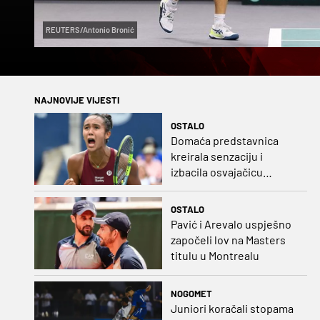
REUTERS/Antonio Bronić
NAJNOVIJE VIJESTI
OSTALO
Domaća predstavnica
kreirala senzaciju i
izbacila osvajačicu
Roland Garrosa
OSTALO
Pavić i Arevalo uspješno
započeli lov na Masters
titulu u Montrealu
NOGOMET
Juniori koračali stopama