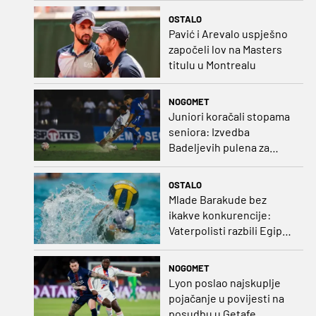
OSTALO
Pavić i Arevalo uspješno
započeli lov na Masters
titulu u Montrealu
NOGOMET
Juniori koračali stopama
seniora: Izvedba
Badeljevih pulena za
čistu peticu protiv
Bruggea!
OSTALO
Mlade Barakude bez
ikakve konkurencije:
Vaterpolisti razbili Egipat
za polufinale SP-a!
NOGOMET
Lyon poslao najskuplje
pojačanje u povijesti na
posudbu u Getafe