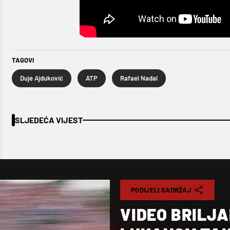
TAGOVI
Duje Ajduković
ATP
Rafael Nadal
SLJEDEĆA VIJEST
PODIJELI SADRŽAJ
VIDEO BRILJA