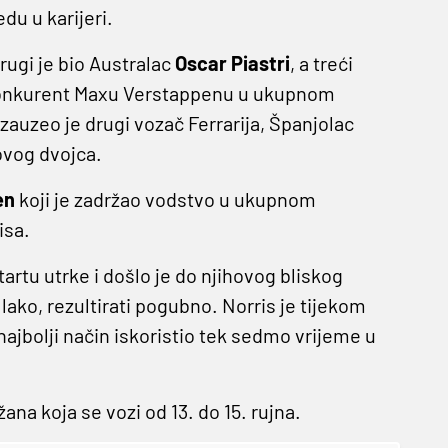
du u karijeri.
rugi je bio Australac
Oscar Piastri
, a treći
 konkurent Maxu Verstappenu u ukupnom
auzeo je drugi vozač Ferrarija, Španjolac
novog dvojca.
en
koji je zadržao vodstvo u ukupnom
isa.
startu utrke i došlo je do njihovog bliskog
lako, rezultirati pogubno. Norris je tijekom
najbolji način iskoristio tek sedmo vrijeme u
ana koja se vozi od 13. do 15. rujna.