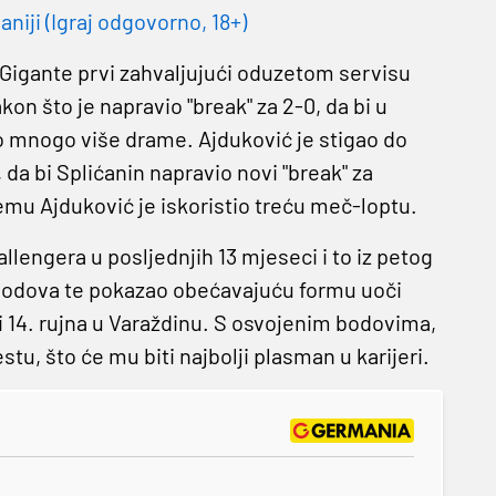
niji (Igraj odgovorno, 18+)
 Gigante prvi zahvaljujući oduzetom servisu
on što je napravio "break" za 2-0, da bi u
lo mnogo više drame. Ajduković je stigao do
 da bi Splićanin napravio novi "break" za
emu Ajduković je iskoristio treću meč-loptu.
llengera u posljednjih 13 mjeseci i to iz petog
 bodova te pokazao obećavajuću formu uoči
. i 14. rujna u Varaždinu. S osvojenim bodovima,
stu, što će mu biti najbolji plasman u karijeri.