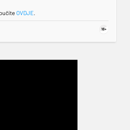
roučite
OVDJE
.