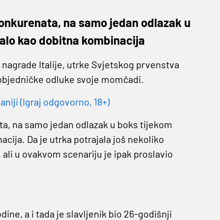
h konkurenata, na samo jedan odlazak u
zalo kao dobitna kombinacija
 nagrade Italije, utrke Svjetskog prvenstva
 pobjedničke odluke svoje momčadi.
niji (Igraj odgovorno, 18+)
nata, na samo jedan odlazak u boks tijekom
cija. Da je utrka potrajala još nekoliko
 ali u ovakvom scenariju je ipak proslavio
dine, a i tada je slavljenik bio 26-godišnji