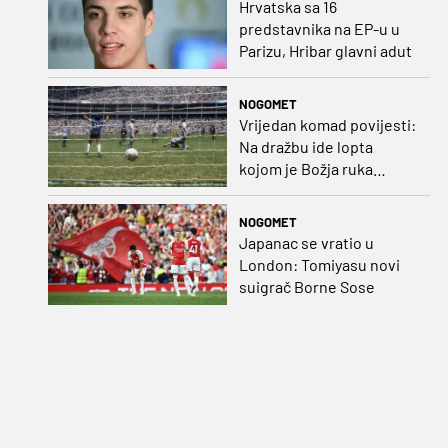
Hrvatska sa 16
predstavnika na EP-u u
Parizu, Hribar glavni adut
NOGOMET
Vrijedan komad povijesti:
Na dražbu ide lopta
kojom je Božja ruka
postigla gol
NOGOMET
Japanac se vratio u
London: Tomiyasu novi
suigrač Borne Sose