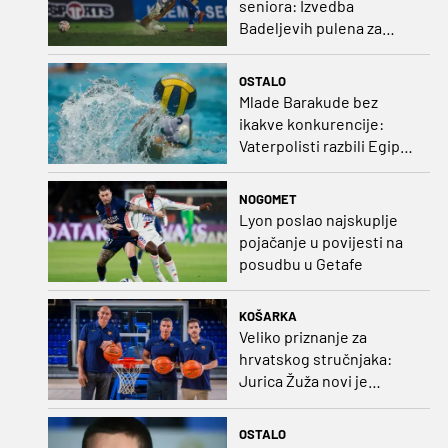
seniora: Izvedba
Badeljevih pulena za
čistu peticu protiv
Bruggea!
OSTALO
Mlade Barakude bez
ikakve konkurencije:
Vaterpolisti razbili Egipat
za polufinale SP-a!
NOGOMET
Lyon poslao najskuplje
pojačanje u povijesti na
posudbu u Getafe
KOŠARKA
Veliko priznanje za
hrvatskog stručnjaka:
Jurica Žuža novi je
pomoćni trener
Barcelone!
OSTALO