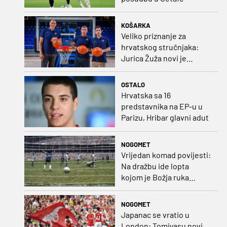
KOŠARKA
Veliko priznanje za
hrvatskog stručnjaka:
Jurica Žuža novi je
pomoćni trener
Barcelone!
OSTALO
Hrvatska sa 16
predstavnika na EP-u u
Parizu, Hribar glavni adut
NOGOMET
Vrijedan komad povijesti:
Na dražbu ide lopta
kojom je Božja ruka
postigla gol
NOGOMET
Japanac se vratio u
London: Tomiyasu novi