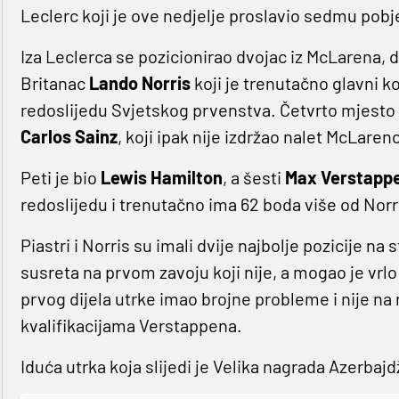
Leclerc koji je ove nedjelje proslavio sedmu pobje
Iza Leclerca se pozicionirao dvojac iz McLarena, d
Britanac
Lando Norris
koji je trenutačno glavni
redoslijedu Svjetskog prvenstva. Četvrto mjesto z
Carlos Sainz
, koji ipak nije izdržao nalet McLare
Peti je bio
Lewis Hamilton
, a šesti
Max Verstapp
redoslijedu i trenutačno ima 62 boda više od Norr
Piastri i Norris su imali dvije najbolje pozicije na 
susreta na prvom zavoju koji nije, a mogao je vrlo 
prvog dijela utrke imao brojne probleme i nije na 
kvalifikacijama Verstappena.
Iduća utrka koja slijedi je Velika nagrada Azerbajdž