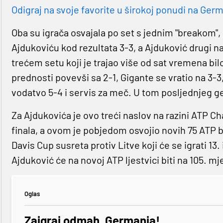
Odigraj na svoje favorite u širokoj ponudi na Germa
Oba su igrača osvajala po set s jednim "breakom",
Ajdukoviću kod rezultata 3-3, a Ajduković drugi nak
trećem setu koji je trajao više od sat vremena bi
prednosti povevši sa 2-1, Gigante se vratio na 3-3,
vodatvo 5-4 i servis za meč. U tom posljednjeg g
Za Ajdukovića je ovo treći naslov na razini ATP Cha
finala, a ovom je pobjedom osvojio novih 75 ATP
Davis Cup susreta protiv Litve koji će se igrati 13
Ajduković će na novoj ATP ljestvici biti na 105. mje
Oglas
Zaigraj odmah, Germania!