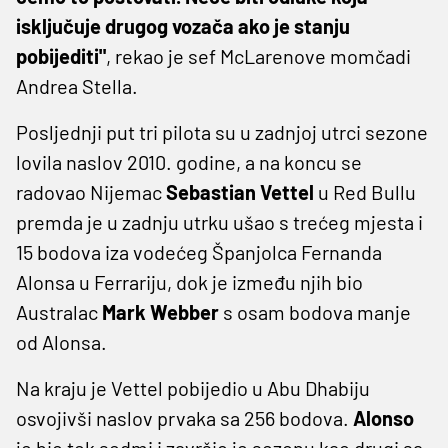
isključuje drugog vozača ako je stanju
pobijediti"
, rekao je sef McLarenove momčadi
Andrea Stella.
Posljednji put tri pilota su u zadnjoj utrci sezone
lovila naslov 2010. godine, a na koncu se
radovao Nijemac
Sebastian Vettel
u Red Bullu
premda je u zadnju utrku ušao s trećeg mjesta i
15 bodova iza vodećeg Španjolca Fernanda
Alonsa u Ferrariju, dok je između njih bio
Australac
Mark Webber
s osam bodova manje
od Alonsa.
Na kraju je Vettel pobijedio u Abu Dhabiju
osvojivši naslov prvaka sa 256 bodova.
Alonso
je bio tek sedmi i završio je sezonu kao drugi sa