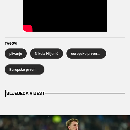
TAGOVI
plivanje
Nikola Miljenić
europsko prvenstvo u plivanju
Europsko prvenstvo u plivanju u malim bazenima
SLJEDEĆA VIJEST