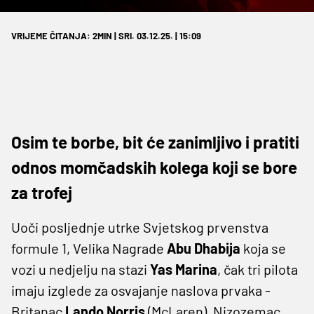
VRIJEME ČITANJA: 2MIN | SRI. 03.12.25. | 15:09
Osim te borbe, bit će zanimljivo i pratiti
odnos momčadskih kolega koji se bore
za trofej
Uoči posljednje utrke Svjetskog prvenstva
formule 1, Velika Nagrade
Abu Dhabija
koja se
vozi u nedjelju na stazi
Yas Marina
, čak tri pilota
imaju izglede za osvajanje naslova prvaka -
Britanac
Lando Norris
(McLaren), Nizozemac