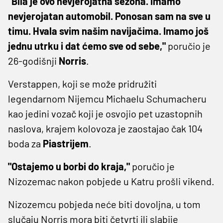
"Bila je ovo nevjerojatna sezona. Imamo
nevjerojatan automobil. Ponosan sam na sve u
timu. Hvala svim našim navijačima. Imamo još
jednu utrku i dat ćemo sve od sebe,"
poručio je
26-godišnji
Norris
.
Verstappen, koji se može pridružiti
legendarnom Nijemcu Michaelu Schumacheru
kao jedini vozač koji je osvojio pet uzastopnih
naslova, krajem kolovoza je zaostajao čak 104
boda za
Piastrijem
.
"Ostajemo u borbi do kraja,"
poručio je
Nizozemac nakon pobjede u Katru prošli vikend.
Nizozemcu pobjeda neće biti dovoljna, u tom
slučaju Norris mora biti četvrti ili slabije