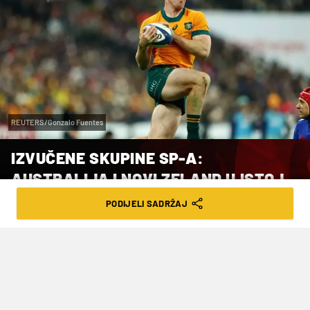
REUTERS/Gonzalo Fuentes
IZVUČENE SKUPINE SP-A:
AUSTRALIJA I NOVI ZELAND U ISTOJ
SKUPINI!
PODIJELI SADRŽAJ
VRIJEME ČITANJA: 2MIN | SRI. 03.12.25. | 15:09