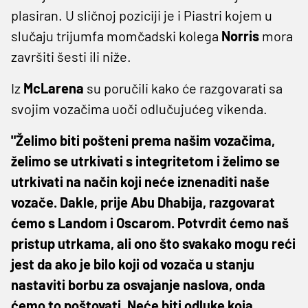
plasiran. U sličnoj poziciji je i Piastri kojem u
slučaju trijumfa momčadski kolega
Norris
mora
završiti šesti ili niže.
Iz
McLarena
su poručili kako će razgovarati sa
svojim vozačima uoči odlučujućeg vikenda.
"Želimo biti pošteni prema našim vozačima,
želimo se utrkivati ​​s integritetom i želimo se
utrkivati ​​na način koji neće iznenaditi naše
vozače. Dakle, prije Abu Dhabija, razgovarat
ćemo s Landom i Oscarom. Potvrdit ćemo naš
pristup utrkama, ali ono što svakako mogu reći
jest da ako je bilo koji od vozača u stanju
nastaviti borbu za osvajanje naslova, onda
ćemo to poštovati. Neće biti odluke koja