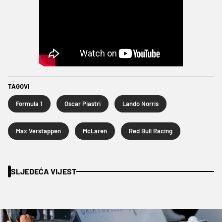
TAGOVI
Formula 1
Oscar Piastri
Lando Norris
Max Verstappen
McLaren
Red Bull Racing
SLJEDEĆA VIJEST