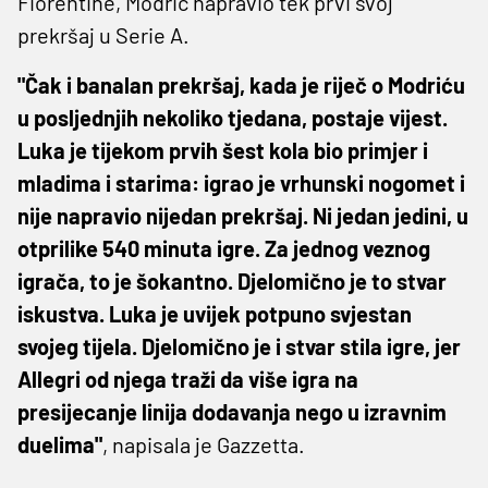
Fiorentine, Modrić napravio tek prvi svoj
prekršaj u Serie A.
"Čak i banalan prekršaj, kada je riječ o Modriću
u posljednjih nekoliko tjedana, postaje vijest.
Luka je tijekom prvih šest kola bio primjer i
mladima i starima: igrao je vrhunski nogomet i
nije napravio nijedan prekršaj. Ni jedan jedini, u
otprilike 540 minuta igre. Za jednog veznog
igrača, to je šokantno. Djelomično je to stvar
iskustva. Luka je uvijek potpuno svjestan
svojeg tijela. Djelomično je i stvar stila igre, jer
Allegri od njega traži da više igra na
presijecanje linija dodavanja nego u izravnim
duelima"
, napisala je Gazzetta.