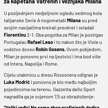
za kapetana Vatrenih i veznjaka Milana
U posljednjem nedjeljnom ogledu sedmog kola
talijanske Serie A nogometaši
Milana
su pred
svojim navijačima kreirali preokret i svladali
Fiorentinu
2-1. Oba pogotka za Milan je postigao
Portugalac
Rafael Leao
i to nakon što je Viole u
vodstvo doveo
Robin Gosens.
Ovom pobjedom,
Milan je ponovno prvi na ljestvici i ima bod više
od Intera, Napolija i Rome.
Cijelu utakmicu u dresu Rossonera odigrao je
Luka Modrić
i ponovno je bio među najboljim
pojedincima na terenu. Gazzetta dello Sport
nagradila ga je ocjenom 7,5 uz obrazloženje:
"Veliki vođa! Ne samo zbog profinjenih dodira