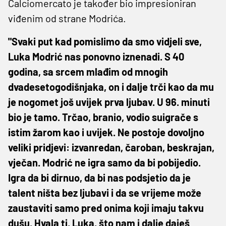
Calciomercato je također bio impresioniran
viđenim od strane Modrića.
"Svaki put kad pomislimo da smo vidjeli sve,
Luka Modrić nas ponovno iznenadi. S 40
godina, sa srcem mlađim od mnogih
dvadesetogodišnjaka, on i dalje trči kao da mu
je nogomet još uvijek prva ljubav. U 96. minuti
bio je tamo. Trčao, branio, vodio suigrače s
istim žarom kao i uvijek. Ne postoje dovoljno
veliki pridjevi: izvanredan, čaroban, beskrajan,
vječan. Modrić ne igra samo da bi pobijedio.
Igra da bi dirnuo, da bi nas podsjetio da je
talent ništa bez ljubavi i da se vrijeme može
zaustaviti samo pred onima koji imaju takvu
dušu. Hvala ti, Luka, što nam i dalje daješ