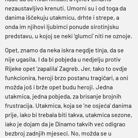
nezaustavljivo krenuti. Umorni su i od toga da
danima iščekuju utakmicu, drhte i strepe, a
onda im njihovi ljubimci ponude sirotinjsku
predstavu, u kojoj se neki 'glumci' niti ne oznoje.
Opet, znamo da neka iskra negdje tinja, da se
nije ugasila. I da bi pobjeda u nedjelju protiv
Rijeke opet 'zapalila' Zagreb. Jer, tako to ovdje
funkcionira, heroji brzo postanu tragičari, a oni
možda još i brže opet budu heroji. Jedna
utakmica, jedna pobjeda, za brisanje brojnih
frustracija. Utakmica, koja se 'ne osjeća' danima
prije, iako bi trebala biti takva, utakmica sezone,
iako je dojam da je Dinamo takvih već odigrao
bezbroj zadnjih mjeseci. No, možda se u