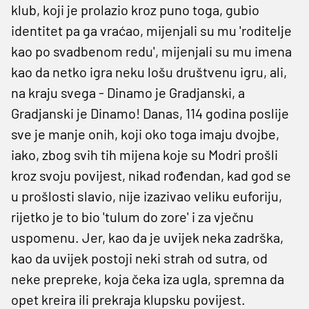
klub, koji je prolazio kroz puno toga, gubio
identitet pa ga vraćao, mijenjali su mu 'roditelje
kao po svadbenom redu', mijenjali su mu imena
kao da netko igra neku lošu društvenu igru, ali,
na kraju svega - Dinamo je Gradjanski, a
Gradjanski je Dinamo! Danas, 114 godina poslije
sve je manje onih, koji oko toga imaju dvojbe,
iako, zbog svih tih mijena koje su Modri prošli
kroz svoju povijest, nikad rođendan, kad god se
u prošlosti slavio, nije izazivao veliku euforiju,
rijetko je to bio 'tulum do zore' i za vječnu
uspomenu. Jer, kao da je uvijek neka zadrška,
kao da uvijek postoji neki strah od sutra, od
neke prepreke, koja čeka iza ugla, spremna da
opet kreira ili prekraja klupsku povijest.