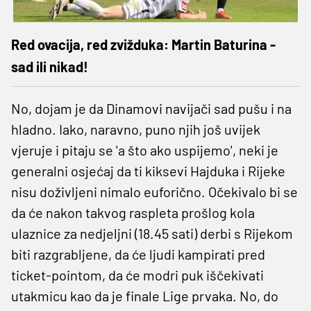
Red ovacija, red zvižduka: Martin Baturina -
sad ili nikad!
No, dojam je da Dinamovi navijači sad pušu i na
hladno. Iako, naravno, puno njih još uvijek
vjeruje i pitaju se 'a što ako uspijemo', neki je
generalni osjećaj da ti kiksevi Hajduka i Rijeke
nisu doživljeni nimalo euforično. Očekivalo bi se
da će nakon takvog raspleta prošlog kola
ulaznice za nedjeljni (18.45 sati) derbi s Rijekom
biti razgrabljene, da će ljudi kampirati pred
ticket-pointom, da će modri puk iščekivati
utakmicu kao da je finale Lige prvaka. No, do