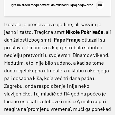
Igre na sreću mogu dovesti do ovisnosti. Igraj odgovorno.
Izostala je proslava ove godine, ali sasvim je
jasno i zašto. Tragična smrt
Nikole Pokrivača,
ali
dan žalosti zbog smrti
Pape Franje
otkazali su
proslavu, 'Dinamovo', koja je trebala subotu i
nedjelju pretvoriti u svojevrsni Dinamov vikend.
Međutim, eto, nije bilo suđeno, a kad se tome
doda i cjelokupna atmosfera u klubu i oko njega
pa i dosadna kiša, koja već tri dana pada u
Zagrebu, onda raspoloženje i nije neko
slavljeničko. Taj mladić od 114 godina počeo je
lagano osjećati 'zglobove i mišiće', malo šepa i
reagira na 'promjenu vremena', muči ga ponekad