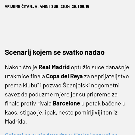
VRIJEME ČITANJA: 4MIN | SUB. 26.04.25. | 08:15
Scenarij kojem se svatko nadao
Nakon što je
Real Madrid
optužio suce današnje
utakmice finala
Copa del Reya
za neprijateljstvo
prema klubu" i pozvao Španjolski nogometni
savez da poduzme mjere jer su pripreme za
finale protiv rivala
Barcelone
u petak bačene u
kaos, stigao je, ipak, nešto pomirljiviji ton iz
Madrida.
Odigraj na svoje favorite u širokoj ponudi na