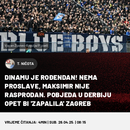
Vjeran Žganec-Rogulja/Pixsell
T. NIČOTA
DINAMU JE ROĐENDAN! NEMA
PROSLAVE, MAKSIMIR NIJE
RASPRODAN. POBJEDA U DERBIJU
OPET BI 'ZAPALILA' ZAGREB
VRIJEME ČITANJA: 4MIN | SUB. 26.04.25. | 08:15