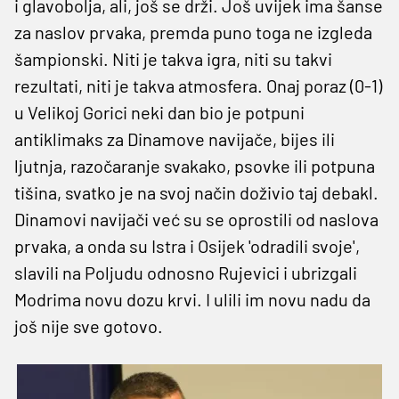
i glavobolja, ali, još se drži. Još uvijek ima šanse
za naslov prvaka, premda puno toga ne izgleda
šampionski. Niti je takva igra, niti su takvi
rezultati, niti je takva atmosfera. Onaj poraz (0-1)
u Velikoj Gorici neki dan bio je potpuni
antiklimaks za Dinamove navijače, bijes ili
ljutnja, razočaranje svakako, psovke ili potpuna
tišina, svatko je na svoj način doživio taj debakl.
Dinamovi navijači već su se oprostili od naslova
prvaka, a onda su Istra i Osijek 'odradili svoje',
slavili na Poljudu odnosno Rujevici i ubrizgali
Modrima novu dozu krvi. I ulili im novu nadu da
još nije sve gotovo.