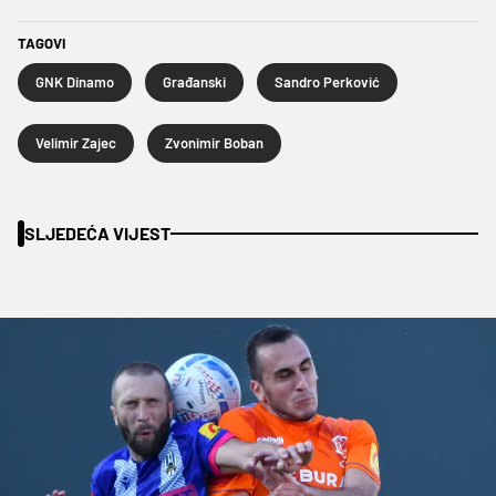
TAGOVI
GNK Dinamo
Građanski
Sandro Perković
Velimir Zajec
Zvonimir Boban
SLJEDEĆA VIJEST