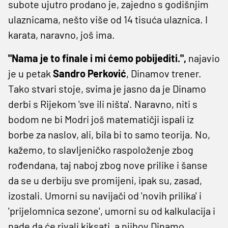
subote ujutro prodano je, zajedno s godišnjim
ulaznicama, nešto više od 14 tisuća ulaznica. I
karata, naravno, još ima.
"Nama je to finale i mi ćemo pobijediti.",
najavio
je u petak
Sandro Perković
, Dinamov trener.
Tako stvari stoje, svima je jasno da je Dinamo
derbi s Rijekom 'sve ili ništa'. Naravno, niti s
bodom ne bi Modri još matematičji ispali iz
borbe za naslov, ali, bila bi to samo teorija. No,
kažemo, to slavljeničko raspoloženje zbog
rođendana, taj naboj zbog nove prilike i šanse
da se u derbiju sve promijeni, ipak su, zasad,
izostali. Umorni su navijači od 'novih prilika' i
'prijelomnica sezone', umorni su od kalkulacija i
nade da će rivali kiksati, a njihov Dinamo