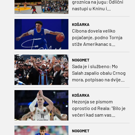
groznica na jugu: Odlični
nastupi u Kninu i
Metkoviću okrunjeni
vrijednim nagradama
KOŠARKA
Cibona dovela veliko
pojačanje, podno Tornja
stiže Amerikanac s
naslovom iz EuroCupa
NOGOMET
Sada je i službeno: Mo
Salah zapalio obalu Crnog
mora, potpisao na dvije
godine
KOŠARKA
Hezonja se pismom
oprostio od Reala: "Bilo je
večeri kad sam vas
dovodio do ruba
strpljenja"
NOGOMET