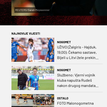
REUTERS/Sarah Meyssonnier
NAJNOVIJE VIJESTI
NOGOMET
UŽIVO (Žalgiris - Hajduk,
19.00): Čekamo sastave,
Bijeli u Litvi žele prekinut
negativan niz
NOGOMET
Službeno: Vjerni vojnik
kluba napušta Rudeš
nakon drugog mandata
na zapadu Zagreba
OSTALO
FOTO Malonogometna