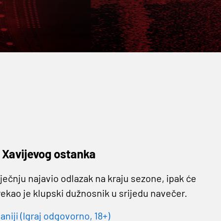
 Xavijevog ostanka
 siječnju najavio odlazak na kraju sezone, ipak će
 rekao je klupski dužnosnik u srijedu navečer.
niji (Igraj odgovorno, 18+)