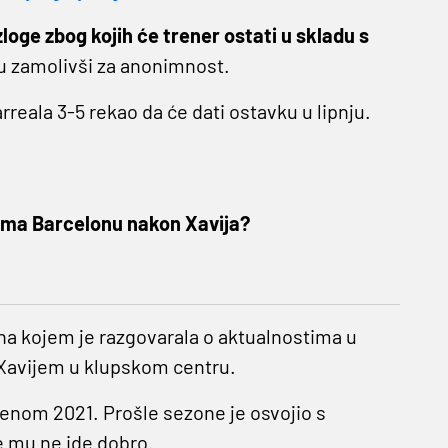
loge zbog kojih će trener ostati u skladu s
inu zamolivši za anonimnost.
rreala 3-5 rekao da će dati ostavku u lipnju.
ima Barcelonu nakon Xavija?
 na kojem je razgovarala o aktualnostima u
s Xavijem u klupskom centru.
udenom 2021. Prošle sezone je osvojio s
 mu ne ide dobro.