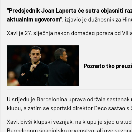
"Predsjednik Joan Laporta će sutra objasniti raz
aktualnim ugovorom"
, izjavio je dužnosnik za H
Xavi je 27. siječnja nakon domaćeg poraza od Villa
Poznato tko preuz
U srijedu je Barcelonina uprava održala sastanak
klubu, a zatim se sportski direktor Deco sastao 
Xavi, bivši klupski veznjak, na klupu je sjeo u st
Barcelonom španjolsko prvenstvo, ali ove sezone