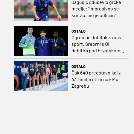
Jagušić oduševio grčke
medije: "Impresivno se
kretao, bio je odličan"
OSTALO
Ogroman dobitak za naš
sport: Srebrni s OI
debitira pod hrvatskom
zastavom
OSTALO
Čak 640 predstavnika iz
43 zemlje stiže na EP u
Zagrebu