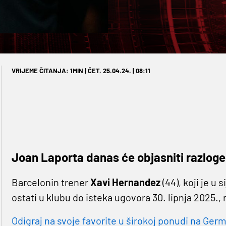
VRIJEME ČITANJA: 1MIN | ČET. 25.04.24. | 08:11
Joan Laporta danas će objasniti razloge
Barcelonin trener
Xavi Hernandez
(44), koji je u
ostati u klubu do isteka ugovora 30. lipnja 2025.,
Odigraj na svoje favorite u širokoj ponudi na Germa