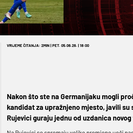
VRIJEME ČITANJA: 2MIN | PET. 05.06.26. | 18:00
Nakon što ste na Germanijaku mogli pročit
kandidat za upražnjeno mjesto, javili su 
Rujevici guraju jednu od uzdanica novog t
Na Rujevici se spremaju velike promjene uoči na