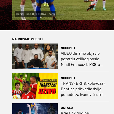
Daniel Dunn-USA TODAY Sports
NAJNOVIJE VIJESTI
NOGOMET
VIDEO Dinamo objavio
potvrdu velikog posla:
Mladi Francuz iz PSG-a
zadužio dres Plavih!
NOGOMET
TRANSFERI (8. kolovoza):
Benfica prihvatila dvije
ponude za Ivanovića, tri
kluba u borbi za potpis
Šutala
OSTALO
Kraj s 32 godine: