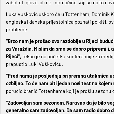
zaboljeti glava, ali ne i domaćine koji su na to navi
Luka Vušković uskoro će u Tottenham, Dominik Ko
engleska i danska prijestolnica poznati po kiši, o
probleme.
"Brzo nam je prošao ovo razdoblje u Rijeci budu
za Varaždin. Mislim da smo se dobro pripremili, a 
Rijeci",
rekao je na početku konferencije za medije 
prepustio Luki Vuškoviću.
"Pred nama je posljednja pripremna utakmica uo
ozbiljno. To će nam biti jedan novi test na koje
poručio branič Tottenhama koji je prošlu sezonu o
"Zadovoljan sam sezonom. Naravno da je bilo segm
generalno sam zadovoljan. Da sam radio dobro d