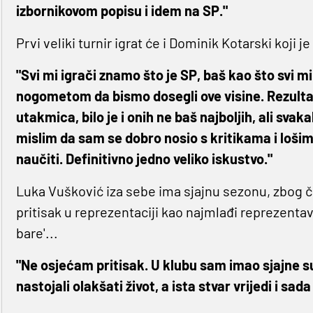
izbornikovom popisu i idem na SP."
Prvi veliki turnir igrat će i Dominik Kotarski koj
"Svi mi igrači znamo što je SP, baš kao što svi m
nogometom da bismo dosegli ove visine. Rezultatsk
utakmica, bilo je i onih ne baš najboljih, ali sv
mislim da sam se dobro nosio s kritikama i loši
naučiti. Definitivno jedno veliko iskustvo."
Luka Vušković iza sebe ima sjajnu sezonu, zbog č
pritisak u reprezentaciji kao najmlađi reprezentavi
bare'...
"Ne osjećam pritisak. U klubu sam imao sjajne su
nastojali olakšati život, a ista stvar vrijedi i sa