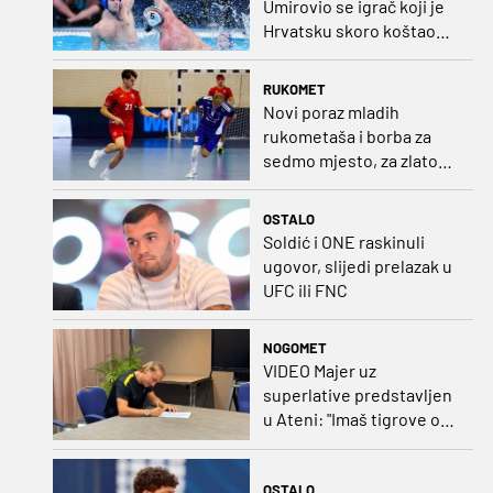
Umirovio se igrač koji je
Hrvatsku skoro koštao
svjetskog zlata
RUKOMET
Novi poraz mladih
rukometaša i borba za
sedmo mjesto, za zlato
se bore Slovenci i
Nijemci
OSTALO
Soldić i ONE raskinuli
ugovor, slijedi prelazak u
UFC ili FNC
NOGOMET
VIDEO Majer uz
superlative predstavljen
u Ateni: "Imaš tigrove oči,
vrlo si inteligentan"
OSTALO