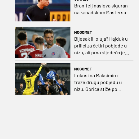
Branitelj naslova siguran
na kanadskom Mastersu
NOGOMET
Bljesak ili oluja? Hajduk u
prilici za četiri pobjede u
nizu, ali prva sljedeća je
najvažnija
NOGOMET
Lokosi na Maksimiru
traže drugu pobjedu u
nizu, Gorica stiže po
iskupljenje i bolje izdanje
nego na otvaranju