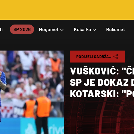
ti
SP 2026
Nogomet
Košarka
Rukomet
PODIJELI SADRŽAJ
VUŠKOVIĆ: "Č
SP JE DOKAZ 
KOTARSKI: "