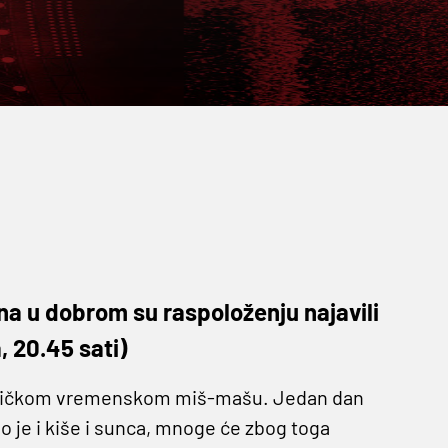
a u dobrom su raspoloženju najavili
, 20.45 sati)
jevičkom vremenskom miš-mašu. Jedan dan
o je i kiše i sunca, mnoge će zbog toga