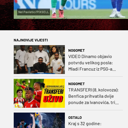
Nel Pavletic/PIXSELL
NAJNOVIJE VIJESTI
NOGOMET
VIDEO Dinamo objavio
potvrdu velikog posla:
Mladi Francuz iz PSG-a
zadužio dres Plavih!
NOGOMET
TRANSFERI (8. kolovoza):
Benfica prihvatila dvije
ponude za Ivanovića, tri
kluba u borbi za potpis
Šutala
OSTALO
Kraj s 32 godine: