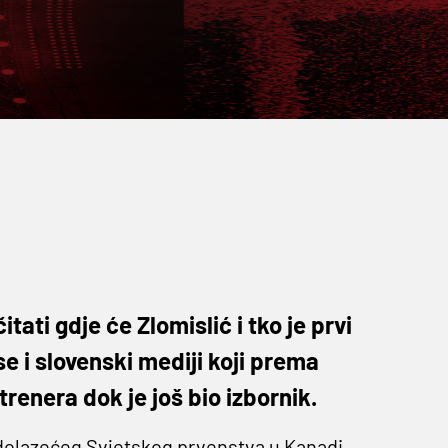
ati gdje će Zlomislić i tko je prvi
se i slovenski mediji koji prema
renera dok je još bio izbornik.
dolazećeg Svjetskog prvenstva u Kanadi,