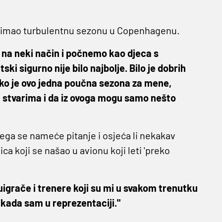
i je imao turbulentnu sezonu u Copenhagenu.
i na neki način i počnemo kao djeca s
i sigurno nije bilo najbolje. Bilo je dobrih
akako je ovo jedna poučna sezona za mene,
m stvarima i da iz ovoga mogu samo nešto
ega se nameće pitanje i osjeća li nekakav
ca koji se našao u avionu koji leti 'preko
igrače i trenere koji su mi u svakom trenutku
da kada sam u reprezentaciji."