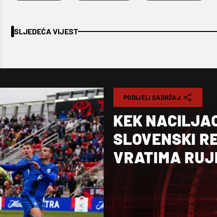
SLJEDEĆA VIJEST
PODIJELI SADRŽAJ
KEK NACILJAO
SLOVENSKI R
VRATIMA RUJ