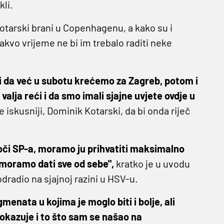
kli.
tarski brani u Copenhagenu, a kako su i
vakvo vrijeme ne bi im trebalo raditi neke
ći da već u subotu krećemo za Zagreb, potom i
valja reći i da smo imali sjajne uvjete ovdje u
iskusniji, Dominik Kotarski, da bi onda riječ
či SP-a, moramo ju prihvatiti maksimalno
m moramo dati sve od sebe",
kratko je u uvodu
dradio na sjajnoj razini u HSV-u.
enata u kojima je moglo biti i bolje, ali
okazuje i to što sam se našao na