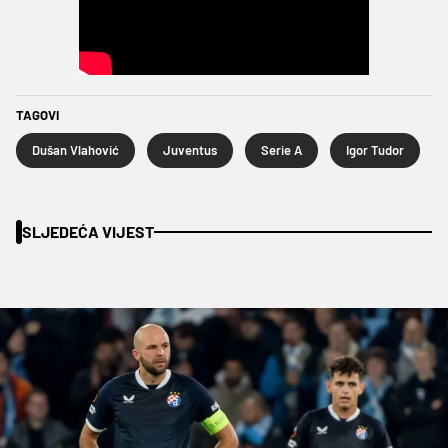
TAGOVI
Dušan Vlahović
Juventus
Serie A
Igor Tudor
SLJEDEĆA VIJEST