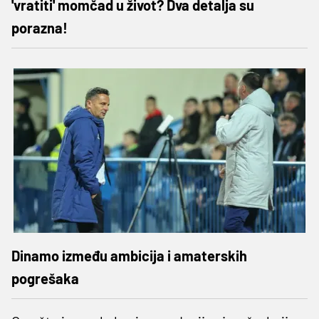
'vratiti' momčad u život? Dva detalja su
porazna!
Dinamo između ambicija i amaterskih
pogrešaka