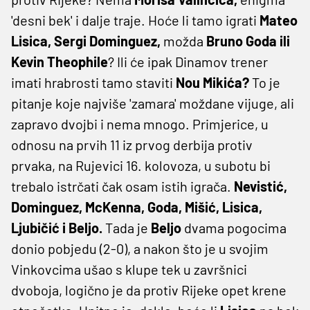
'desni bek' i dalje traje. Hoće li tamo igrati
Mateo
Lisica, Sergi Dominguez,
možda
Bruno Goda ili
Kevin Theophile
? Ili će ipak Dinamov trener
imati hrabrosti tamo staviti
Nou Mikića?
To je
pitanje koje najviše 'zamara' moždane vijuge, ali
zapravo dvojbi i nema mnogo. Primjerice, u
odnosu na prvih 11 iz prvog derbija protiv
prvaka, na Rujevici 16. kolovoza, u subotu bi
trebalo istrčati čak osam istih igrača.
Nevistić,
Dominguez, McKenna, Goda, Mišić, Lisica,
Ljubičić i Beljo.
Tada je
Beljo
dvama pogocima
donio pobjedu (2-0), a nakon što je u svojim
Vinkovcima ušao s klupe tek u završnici
dvoboja, logično je da protiv Rijeke opet krene