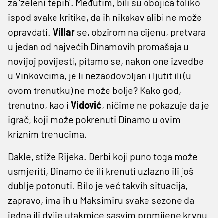
za 'zeleni tepih'. Međutim, bili su obojica toliko
ispod svake kritike, da ih nikakav alibi ne može
opravdati.
Villar
se, obzirom na cijenu, pretvara
u jedan od najvećih Dinamovih promašaja u
novijoj povijesti, pitamo se, nakon one izvedbe
u Vinkovcima, je li nezaodovoljan i ljutit ili (u
ovom trenutku) ne može bolje? Kako god,
trenutno, kao i
Vidović
, ničime ne pokazuje da je
igrač, koji može pokrenuti Dinamo u ovim
kriznim trenucima.
Dakle, stiže Rijeka. Derbi koji puno toga može
usmjeriti, Dinamo će ili krenuti uzlazno ili još
dublje potonuti. Bilo je već takvih situacija,
zapravo, ima ih u Maksimiru svake sezone da
jedna ili dvije utakmice sasvim promijene krvnu