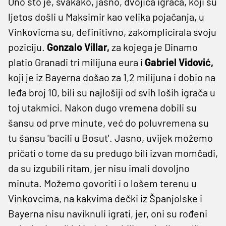
Ono što je, svakako, jasno, dvojica igrača, koji su
ljetos došli u Maksimir kao velika pojačanja, u
Vinkovicma su, definitivno, zakomplicirala svoju
poziciju.
Gonzalo Villar,
za kojega je Dinamo
platio Granadi tri milijuna eura i
Gabriel Vidović,
koji je iz Bayerna došao za 1,2 milijuna i dobio na
leđa broj 10, bili su najlošiji od svih loših igrača u
toj utakmici. Nakon dugo vremena dobili su
šansu od prve minute, već do poluvremena su
tu šansu 'bacili u Bosut'. Jasno, uvijek možemo
pričati o tome da su predugo bili izvan momčadi,
da su izgubili ritam, jer nisu imali dovoljno
minuta. Možemo govoriti i o lošem terenu u
Vinkovcima, na kakvima dečki iz Španjolske i
Bayerna nisu naviknuli igrati, jer, oni su rođeni