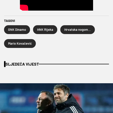
TAGOVI
GNK Dinamo
HNK Rijeka
Hrvatska nogometna liga
Mario Kovačević
SLJEDEĆA VIJEST