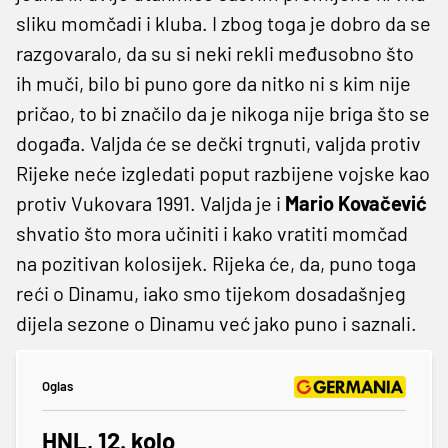
sliku momčadi i kluba. I zbog toga je dobro da se
razgovaralo, da su si neki rekli međusobno što
ih muči, bilo bi puno gore da nitko ni s kim nije
pričao, to bi značilo da je nikoga nije briga što se
događa. Valjda će se dečki trgnuti, valjda protiv
Rijeke neće izgledati poput razbijene vojske kao
protiv Vukovara 1991. Valjda je i
Mario Kovačević
shvatio što mora učiniti i kako vratiti momčad
na pozitivan kolosijek. Rijeka će, da, puno toga
reći o Dinamu, iako smo tijekom dosadašnjeg
dijela sezone o Dinamu već jako puno i saznali.
Oglas
HNL, 12. kolo