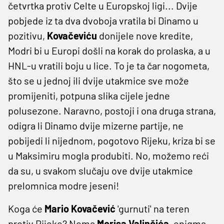
četvrtka protiv Celte u Europskoj ligi... Dvije
pobjede iz ta dva dvoboja vratila bi Dinamo u
pozitivu,
Kovačeviću
donijele nove kredite,
Modri bi u Europi došli na korak do prolaska, a u
HNL-u vratili boju u lice. To je ta čar nogometa,
što se u jednoj ili dvije utakmice sve može
promijeniti, potpuna slika cijele jedne
polusezone. Naravno, postoji i ona druga strana,
odigra li Dinamo dvije mizerne partije, ne
pobijedi li nijednom, pogotovo Rijeku, kriza bi se
u Maksimiru mogla produbiti. No, možemo reći
da su, u svakom slučaju ove dvije utakmice
prelomnica modre jeseni!
Koga će
Mario Kovačević
'gurnuti' na teren
protiv Rijeke? Nema
Morisa Valinčića,
enigma