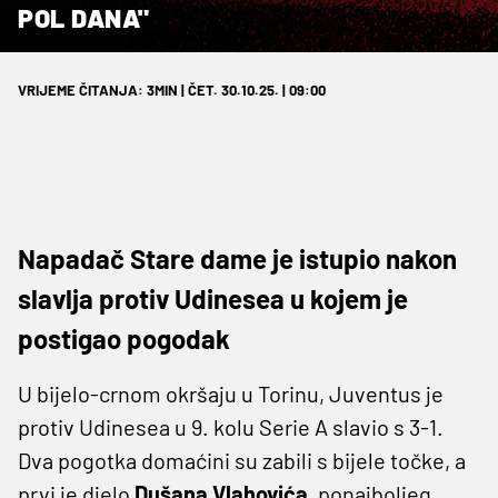
POL DANA"
VRIJEME ČITANJA: 3MIN | ČET. 30.10.25. | 09:00
Napadač Stare dame je istupio nakon
slavlja protiv Udinesea u kojem je
postigao pogodak
U bijelo-crnom okršaju u Torinu, Juventus je
protiv Udinesea u 9. kolu Serie A slavio s 3-1.
Dva pogotka domaćini su zabili s bijele točke, a
prvi je djelo
Dušana Vlahovića
, ponajboljeg