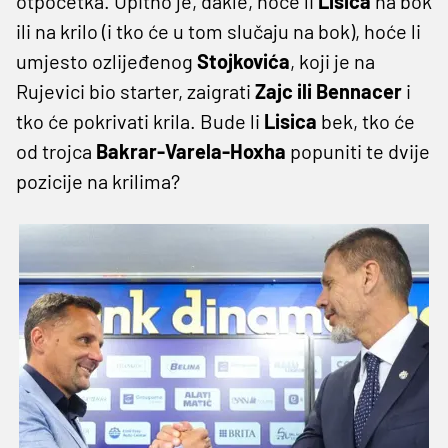
otpočetka. Upitno je, dakle, hoće li
Lisica
na bok
ili na krilo (i tko će u tom slučaju na bok), hoće li
umjesto ozlijeđenog
Stojkovića
, koji je na
Rujevici bio starter, zaigrati
Zajc ili Bennacer
i
tko će pokrivati krila. Bude li
Lisica
bek, tko će
od trojca
Bakrar-Varela-Hoxha
popuniti te dvije
pozicije na krilima?