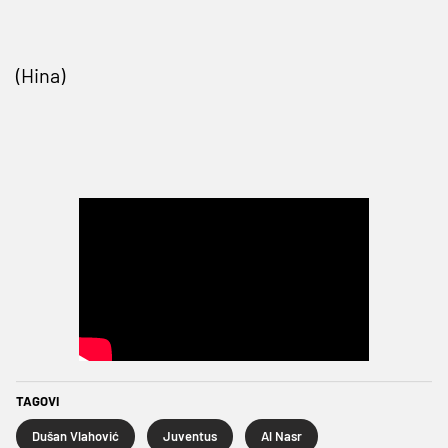
(Hina)
TAGOVI
Dušan Vlahović
Juventus
Al Nasr