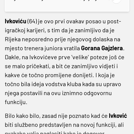
Ivkoviću
(64) je ovo prvi ovakav posao u post-
igračkoj karijeri, s tim da je zanimljivo da je
Rijeka neposredno prije njegovog dolaska na
mjesto trenera juniora vratila
Gorana Gajzlera
.
Dakle, na Ivkovićeve prve 'velike' poteze još će
se malo pričekati, a bit će zanimljivo vidjeti i
kakve će točno promijene donijeti. I koja je
točno bila ideja vodstva kluba kada su upravo
njega postavili na ovu iznimno odgovornu
funkciju.
Bilo kako bilo, zasad nije poznato kad će
Ivković
biti službeno predstavljen na novoj funkciji, ali
svakako valja naglasiti kako je dogovor