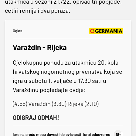
utakmica u sezoni 21./22. opisao tri pobjede,
četiri remija i dva poraza.
Oglas
Varaždin - Rijeka
Cjelokupnu ponudu za utakmicu 20. kola
hrvatskog nogometnog prvenstva koja se
igra u subotu 1. veljače u 17.30 sati u
Varaždinu pogledajte ovdje:
(4.55) Varaždin (3.30) Rijeka (2.10)
ODIGRAJ ODMAH!
Igre na sreću mogu dovesti do ovisnosti. Igraj odgovorno.