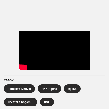
TAGOVI
Tomislav Ivković
HNK Rijeka
Rijeka
Hrvatska nogometna liga
HNL