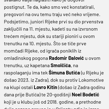
postignut. Te da, kako smo već konstatirali,
pregovori na ovu temu traju već neko vrijeme.
Podsjetimo, juniori Rijeke prvi su dio prvenstva
zaključili na 11. mjestu, kadeti su na izvrsnom
trećem mjestu, dok su stariji pioniri u ovom
trenutku na 10. mjestu. Što se tiče prve
momčadi Rijeke, od igrača poniklih iz
omladinskog pogona
Radomir Đalović
u ovom
trenutku, uz kapetana
Smolčića
, na
raspolaganju ima tek
Šimuna Butića
(u Rijeku je
došao 2023. iz Zadra), dok su protiv Lokomotive
na klupi ostali
Lovro Kitin
(došao iz Zadra godinu
dana prije Butića) te 20-godišnji
Noel Bodetić
koji je u klubu još od 2018. godine, a prethodne
dvije sezone proveo je u Orijentu gdje je igrao