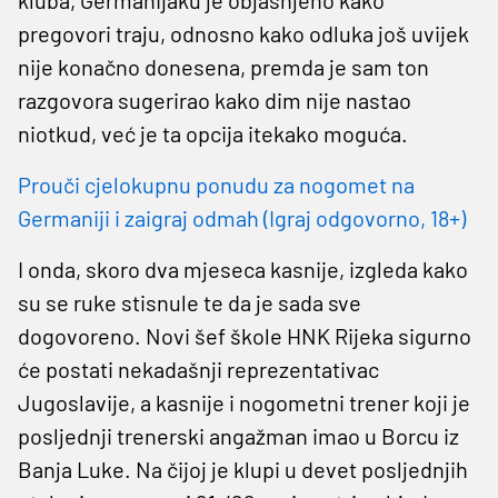
pregovori traju, odnosno kako odluka još uvijek
nije konačno donesena, premda je sam ton
razgovora sugerirao kako dim nije nastao
niotkud, već je ta opcija itekako moguća.
Prouči cjelokupnu ponudu za nogomet na
Germaniji i zaigraj odmah (Igraj odgovorno, 18+)
I onda, skoro dva mjeseca kasnije, izgleda kako
su se ruke stisnule te da je sada sve
dogovoreno. Novi šef škole HNK Rijeka sigurno
će postati nekadašnji reprezentativac
Jugoslavije, a kasnije i nogometni trener koji je
posljednji trenerski angažman imao u Borcu iz
Banja Luke. Na čijoj je klupi u devet posljednjih