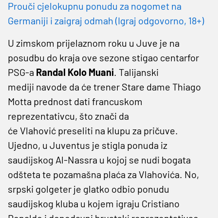
Prouči cjelokupnu ponudu za nogomet na
Germaniji i zaigraj odmah (Igraj odgovorno, 18+)
U zimskom prijelaznom roku u Juve je na
posudbu do kraja ove sezone stigao centarfor
PSG-a
Randal Kolo Muani
. Talijanski
mediji navode da će trener Stare dame Thiago
Motta prednost dati francuskom
reprezentativcu, što znači da
će Vlahović preseliti na klupu za pričuve.
Ujedno, u Juventus je stigla ponuda iz
saudijskog Al-Nassra u kojoj se nudi bogata
odšteta te pozamašna plaća za Vlahovića. No,
srpski golgeter je glatko odbio ponudu
saudijskog kluba u kojem igraju Cristiano
Ronaldo i donedavni hrvatski reprezentativac