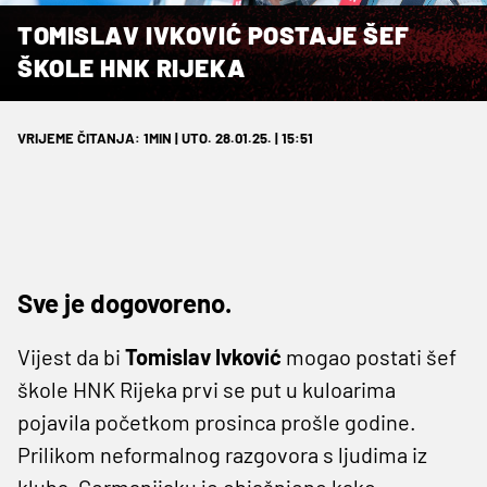
TOMISLAV IVKOVIĆ POSTAJE ŠEF
ŠKOLE HNK RIJEKA
VRIJEME ČITANJA: 1MIN | UTO. 28.01.25. | 15:51
Sve je dogovoreno.
Vijest da bi
Tomislav Ivković
mogao postati šef
škole HNK Rijeka prvi se put u kuloarima
pojavila početkom prosinca prošle godine.
Prilikom neformalnog razgovora s ljudima iz
kluba, Germanijaku je objašnjeno kako