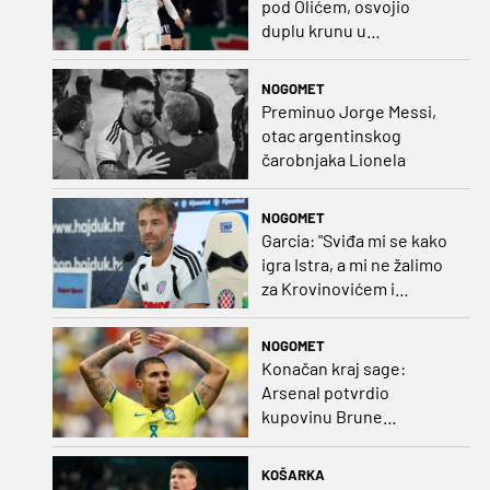
pod Olićem, osvojio
duplu krunu u
Rumunjskoj pa preselio
na Cipar
NOGOMET
Preminuo Jorge Messi,
otac argentinskog
čarobnjaka Lionela
NOGOMET
Garcia: "Sviđa mi se kako
igra Istra, a mi ne žalimo
za Krovinovićem i
Guillamonom. Selahi?
Nismo u kontaktu"
NOGOMET
Konačan kraj sage:
Arsenal potvrdio
kupovinu Brune
Guimaraesa
KOŠARKA