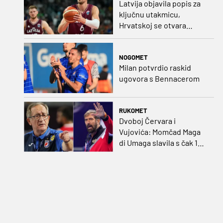
Latvija objavila popis za
ključnu utakmicu,
Hrvatskoj se otvara
velika prilika
NOGOMET
Milan potvrdio raskid
ugovora s Bennacerom
RUKOMET
Dvoboj Červara i
Vujovića: Momčad Maga
di Umaga slavila s čak 12
golova razlike