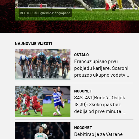
REUTERS/Guglielmo Mangiapane
NAJNOVIJE VIJESTI
OSTALO
Francuz upisao prvu
pobjedu karijere, Scaroni
preuzeo ukupno vodstvo
u Poljskoj
NOGOMET
SASTAVI (Rudeš - Osijek
18.30): Skoko ipak bez
debija od prve minute,
gosti promijenili
napadača u odnosu na
NOGOMET
prvo kolo
Debitirao je za Vatrene