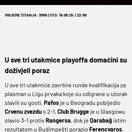
VRIJEME ČITANJA: 3MIN | UTO. 19.08.25. | 22:56
U sve tri utakmice playoffa domaćini su
doživjeli poraz
U sve tri utakmice završne runde kvalifikacija za
plasman u Ligu prvaka koje su odigrane u utorak
slavili su gosti.
Pafos
je u Beogradu pobijedio
Crvenu zvezdu
s 2-1,
Club
Brugge
je u Glasgowu
slavio 3-1 protiv
Rangersa
, dok je
Qarabağ
istim
rezultatom u Budimpešti porazio
Ferencvaros
.