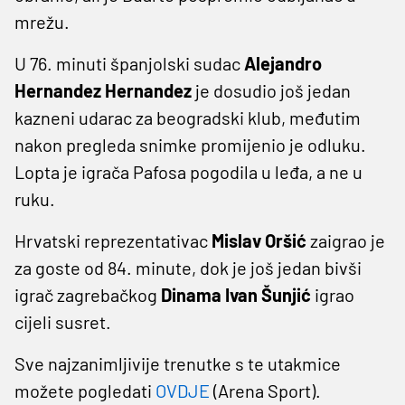
mrežu.
U 76. minuti španjolski sudac
Alejandro
Hernandez Hernandez
je dosudio još jedan
kazneni udarac za beogradski klub, međutim
nakon pregleda snimke promijenio je odluku.
Lopta je igrača Pafosa pogodila u leđa, a ne u
ruku.
Hrvatski reprezentativac
Mislav Oršić
zaigrao je
za goste od 84. minute, dok je još jedan bivši
igrač zagrebačkog
Dinama Ivan Šunjić
igrao
cijeli susret.
Sve najzanimljivije trenutke s te utakmice
možete pogledati
OVDJE
(Arena Sport).