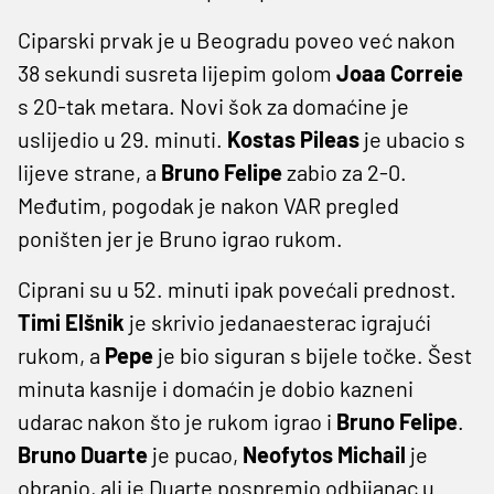
Ciparski prvak je u Beogradu poveo već nakon
38 sekundi susreta lijepim golom
Joaa Correie
s 20-tak metara. Novi šok za domaćine je
uslijedio u 29. minuti.
Kostas Pileas
je ubacio s
lijeve strane, a
Bruno Felipe
zabio za 2-0.
Međutim, pogodak je nakon VAR pregled
poništen jer je Bruno igrao rukom.
Ciprani su u 52. minuti ipak povećali prednost.
Timi Elšnik
je skrivio jedanaesterac igrajući
rukom, a
Pepe
je bio siguran s bijele točke. Šest
minuta kasnije i domaćin je dobio kazneni
udarac nakon što je rukom igrao i
Bruno
Felipe
.
Bruno Duarte
je pucao,
Neofytos Michail
je
obranio, ali je Duarte pospremio odbijanac u