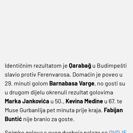
Identičnim rezultatom je
Qarabağ
u Budimpešti
slavio protiv Ferenvarosa. Domaćin je poveo u
29. minuti golom
Barnabasa Varge
, no gosti su
u drugom dijelu okrenuli rezultat golovima
Marka Jankovića
u 50.,
Kevina
Medine
u 67. te
Muse Gurbanlija pet minuta prije kraja.
Fabijan
Buntić
nije branio za goste.
Snimke golova s ovog dvoboja nalaze se
OVDJE