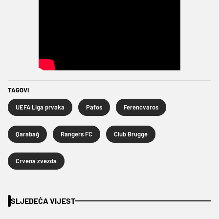
TAGOVI
UEFA Liga prvaka
Pafos
Ferencvaros
Qarabağ
Rangers FC
Club Brugge
Crvena zvezda
SLJEDEĆA VIJEST