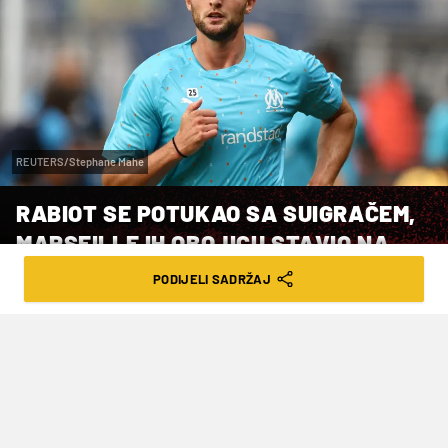
REUTERS/Stephane Mahe
RABIOT SE POTUKAO SA SUIGRAČEM,
MARSEILLE IH OBOJICU STAVIO NA
TRANSFER LISTU!
PODIJELI SADRŽAJ
VRIJEME ČITANJA: 3MIN | UTO. 19.08.25. | 22:56