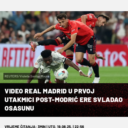
REUTERS/Violeta Santos Moura
VIDEO REAL MADRID U PRVOJ
UTAKMICI POST-MODRIĆ ERE SVLADAO
OSASUNU
VRIJEME ČITANJA: 3MIN | UTO. 19.08.25. | 22:56