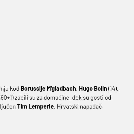
anju kod
Borussije M’gladbach
.
Hugo Bolin
(14),
(90+1) zabili su za domaćine, dok su gosti od
ključen
Tim Lemperle
. Hrvatski napadač