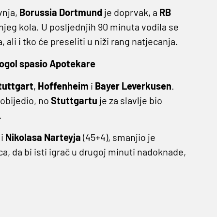
vnja,
Borussia Dortmund
je doprvak, a
RB
njeg kola. U posljednjih 90 minuta vodila se
ali i tko će preseliti u niži rang natjecanja.
utogol spasio Apotekare
tuttgart
,
Hoffenheim
i
Bayer Leverkusen
.
pobijedio, no
Stuttgartu
je za slavlje bio
.
 i
Nikolasa Narteyja
(45+4), smanjio je
a, da bi isti igrač u drugoj minuti nadoknade,