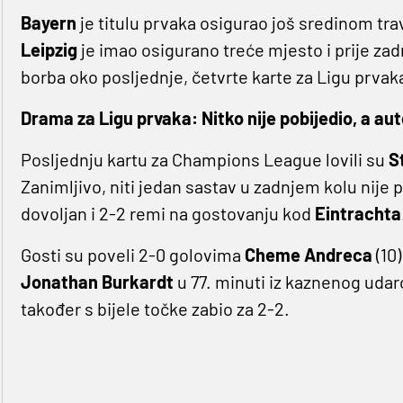
Bayern
je titulu prvaka osigurao još sredinom tra
Leipzig
je imao osigurano treće mjesto i prije zad
borba oko posljednje, četvrte karte za Ligu prvaka, 
Drama za Ligu prvaka: Nitko nije pobijedio, a a
Posljednju kartu za Champions League lovili su
S
Zanimljivo, niti jedan sastav u zadnjem kolu nije 
dovoljan i 2-2 remi na gostovanju kod
Eintrachta
Gosti su poveli 2-0 golovima
Cheme Andreca
(10)
Jonathan Burkardt
u 77. minuti iz kaznenog udarc
također s bijele točke zabio za 2-2.