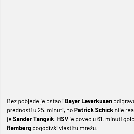
Bez pobjede je ostao i
Bayer Leverkusen
odigravš
prednosti u 25. minuti, no
Patrick Schick
nije re
je
Sander Tangvik
.
HSV
je poveo u 61. minuti go
Remberg
pogodivši vlastitu mrežu.