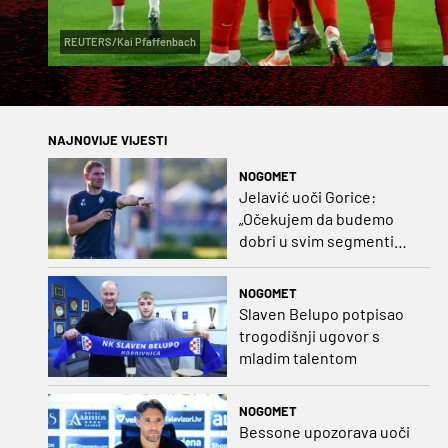
REUTERS/Kai Pfaffenbach
NAJNOVIJE VIJESTI
NOGOMET
Jelavić uoči Gorice:
„Očekujem da budemo
dobri u svim segmentima
igre i pobjedu“
NOGOMET
Slaven Belupo potpisao
trogodišnji ugovor s
mladim talentom
NOGOMET
Bessone upozorava uoči