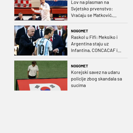
Lov na plasman na
Svjetsko prvenstvo:
Vraćaju se Matković,
Nakić i Drežnjak
NOGOMET
Raskol u Fifi: Meksiko i
Argentina staju uz
Infantina, CONCACAF i
CONMEBOL više nisu
čvrsti
NOGOMET
Korejski savez na udaru
policije zbog skandala sa
sucima