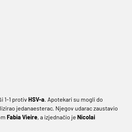
i 1-1 protiv
HSV-a
. Apotekari su mogli do
alizirao jedanaesterac. Njegov udarac zaustavio
lom
Fabia Vieire
, a izjednačio je
Nicolai