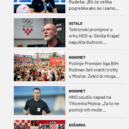
Rudeša: „Bit će velika
pogreška ako se i samo
malo opustimo“
OSTALO
Tektonski promjene u
vrhu HOO-a: Siniša Krajač
napušta dužnost,
razriješeno i svih osam
direktora
NOGOMET
Počinje Premijer liga BiH:
Rožman želi vratiti trofej
u Mostar, Zekić bi mogao
biti iznenađenje
NOGOMET
HNS osudio napad na
Tihomira Pejina: „Za to ne
postoji niti može
postojati opravdanje”
KOŠARKA