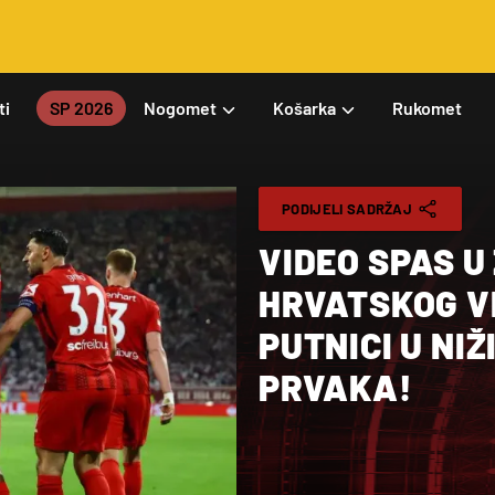
ti
SP 2026
Nogomet
Košarka
Rukomet
PODIJELI SADRŽAJ
VIDEO SPAS U
HRVATSKOG VE
PUTNICI U NIŽ
PRVAKA!