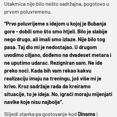
Utakmica nije bilo nešto sadržajna, pogotovo u
prvom poluvremenu.
“Prvo poluvrijeme s idejom u kojoj je Bubanja
gore - dobili smo što smo htjeli. Bilo je slabije
nego drugo, ali imali smo izlaze. Nije bilo tog
pasa. Taj dio mi je nedostajao. U drugom
uvodimo ciljano, dođemo na dvadeset metara i
ne uputimo udarac. Rezigniran sam. Ne ide
preko noći. Kada bih vam rekao kakvu
realizaciju imaju na treningu, još više mi je
krivo. Kroz sadržaje rada da kreiramo
situacije, to je ideja. No, igrači moraju mijenjati
navike koje nisu najbolje”.
Slijedi stanka pa gostovanje kod
Dinama
i