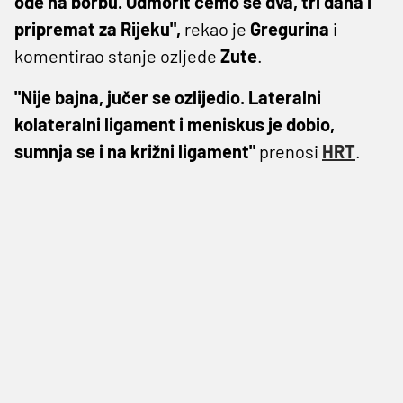
ode na borbu. Odmorit ćemo se dva, tri dana i
pripremat za Rijeku",
rekao je
Gregurina
i
komentirao stanje ozljede
Zute
.
"Nije bajna, jučer se ozlijedio. Lateralni
kolateralni ligament i meniskus je dobio,
sumnja se i na križni ligament"
prenosi
HRT
.