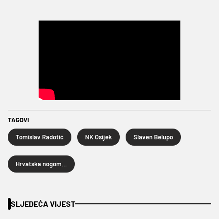
TAGOVI
Tomislav Radotić
NK Osijek
Slaven Belupo
Hrvatska nogometna liga
SLJEDEĆA VIJEST