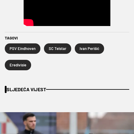
TAGOVI
PSV Eindhoven
SC Telstar
Ivan Perišić
Eredivisie
SLJEDEĆA VIJEST