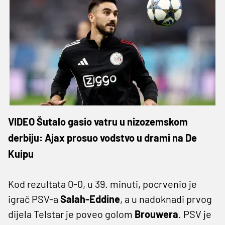
VIDEO Šutalo gasio vatru u nizozemskom
derbiju: Ajax prosuo vodstvo u drami na De
Kuipu
Kod rezultata 0-0, u 39. minuti, pocrvenio je
igrač PSV-a
Salah-Eddine
, a u nadoknadi prvog
dijela Telstar je poveo golom
Brouwera
. PSV je