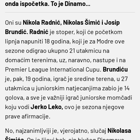
onda ispočetka. To je Dinamo...
Oni su
Nikola Radnić, Nikolas Šimić i Josip
Brundić. Radnić
je stoper, koji će početkom
lipnja napuniti 18 godina, koji je za Modre ove
sezone odigrao ukupno 21 utakmicu na
domaćim terenima, uz, naravno, nastupe i na
Premier League International Cupu.
Brundiću
je, pak, 19 godina, igrač je sredine terena, u 27
utakmica u juniorskim natjecanjima zabio je 14
golova, a sve je važniji igrač juniorske momčadi
koju vodi
Jerko Leko,
ovo je sezona njegove
prave afirmacije.
No, najzanimljviji je, vjerojatno, slučaj
Nikolasa
Šimića.
On je lijevi bek, sin bivšeg Dinamova