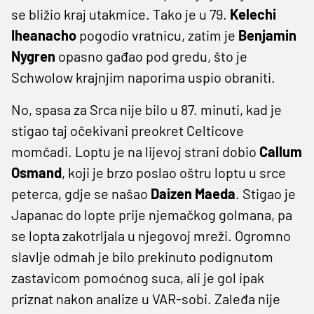
se bližio kraj utakmice. Tako je u 79.
Kelechi
Iheanacho
pogodio vratnicu, zatim je
Benjamin
Nygren
opasno gađao pod gredu, što je
Schwolow krajnjim naporima uspio obraniti.
No, spasa za Srca nije bilo u 87. minuti, kad je
stigao taj očekivani preokret Celticove
momčadi. Loptu je na lijevoj strani dobio
Callum
Osmand
, koji je brzo poslao oštru loptu u srce
peterca, gdje se našao
Daizen Maeda
. Stigao je
Japanac do lopte prije njemačkog golmana, pa
se lopta zakotrljala u njegovoj mreži. Ogromno
slavlje odmah je bilo prekinuto podignutom
zastavicom pomoćnog suca, ali je gol ipak
priznat nakon analize u VAR-sobi. Zaleđa nije