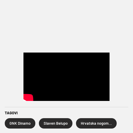
TAGOVI
GNK Dinamo
Slaven Belupo
Hrvatska nogometna liga