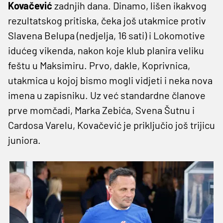
Kovačević
zadnjih dana. Dinamo, lišen ikakvog
rezultatskog pritiska, čeka još utakmice protiv
Slavena Belupa (nedjelja, 16 sati) i Lokomotive
idućeg vikenda, nakon koje klub planira veliku
feštu u Maksimiru. Prvo, dakle, Koprivnica,
utakmica u kojoj bismo mogli vidjeti i neka nova
imena u zapisniku. Uz već standardne članove
prve momčadi, Marka Zebića, Svena Šutnu i
Cardosa Varelu, Kovačević je priključio još trijicu
juniora.