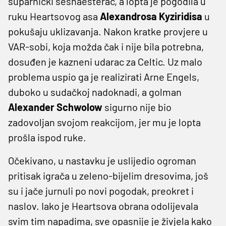
suparnički šesnaesterac, a lopta je pogodila u
ruku Heartsovog asa
Alexandrosa Kyziridisa
u
pokušaju uklizavanja. Nakon kratke provjere u
VAR-sobi, koja možda čak i nije bila potrebna,
dosuđen je kazneni udarac za Celtic. Uz malo
problema uspio ga je realizirati Arne Engels,
duboko u sudačkoj nadoknadi, a golman
Alexander Schwolow
sigurno nije bio
zadovoljan svojom reakcijom, jer mu je lopta
prošla ispod ruke.
Očekivano, u nastavku je uslijedio ogroman
pritisak igrača u zeleno-bijelim dresovima, još
su i jače jurnuli po novi pogodak, preokret i
naslov. Iako je Heartsova obrana odolijevala
svim tim napadima, sve opasnije je živjela kako