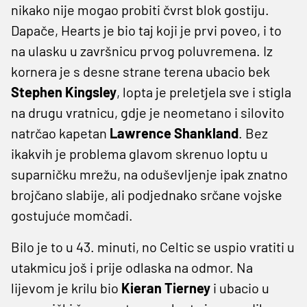
nikako nije mogao probiti čvrst blok gostiju.
Dapače, Hearts je bio taj koji je prvi poveo, i to
na ulasku u završnicu prvog poluvremena. Iz
kornera je s desne strane terena ubacio bek
Stephen Kingsley
, lopta je preletjela sve i stigla
na drugu vratnicu, gdje je neometano i silovito
natrčao kapetan
Lawrence Shankland
. Bez
ikakvih je problema glavom skrenuo loptu u
suparničku mrežu, na oduševljenje ipak znatno
brojčano slabije, ali podjednako srčane vojske
gostujuće momčadi.
Bilo je to u 43. minuti, no Celtic se uspio vratiti u
utakmicu još i prije odlaska na odmor. Na
lijevom je krilu bio
Kieran Tierney
i ubacio u