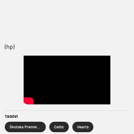
(hp)
TAGOVI
Škotska Premier liga
Celtic
Hearts