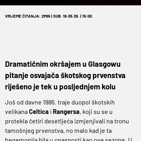
VRIJEME ČITANJA: 2MIN | SUB. 16.05.26. | 15:00
Dramatičnim okršajem u Glasgowu
pitanje osvajača škotskog prvenstva
riješeno je tek u posljednjem kolu
Još od davne 1986. traje duopol škotskih
velikana
Celtica
i
Rangersa
, koji su se u
protekla četiri desetljeća izmjenjivali na tronu
tamošnjeg prvenstva, no malo kad je ta
hegemonija bila u opasnosti kao ove sezone. U