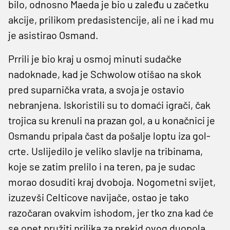
bilo, odnosno Maeda je bio u zaleđu u začetku
akcije, prilikom predasistencije, ali ne i kad mu
je asistirao Osmand.
Prrili je bio kraj u osmoj minuti sudačke
nadoknade, kad je Schwolow otišao na skok
pred suparnička vrata, a svoja je ostavio
nebranjena. Iskoristili su to domaći igrači, čak
trojica su krenuli na prazan gol, a u konačnici je
Osmandu pripala čast da pošalje loptu iza gol-
crte. Uslijedilo je veliko slavlje na tribinama,
koje se zatim prelilo i na teren, pa je sudac
morao dosuditi kraj dvoboja. Nogometni svijet,
izuzevši Celticove navijače, ostao je tako
razočaran ovakvim ishodom, jer tko zna kad će
se opet pružiti prilika za prekid ovog duopola.