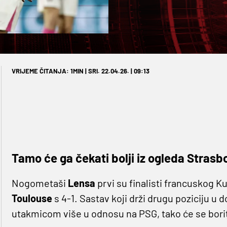
VRIJEME ČITANJA: 1MIN | SRI. 22.04.26. | 09:13
Tamo će ga čekati bolji iz ogleda Strasb
Nogometaši
Lensa
prvi su finalisti francuskog K
Toulouse
s 4-1. Sastav koji drži drugu poziciju 
utakmicom više u odnosu na PSG, tako će se boriti 