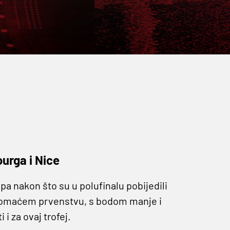
ourga i Nice
upa nakon što su u polufinalu pobijedili
u domaćem prvenstvu, s bodom manje i
i za ovaj trofej.