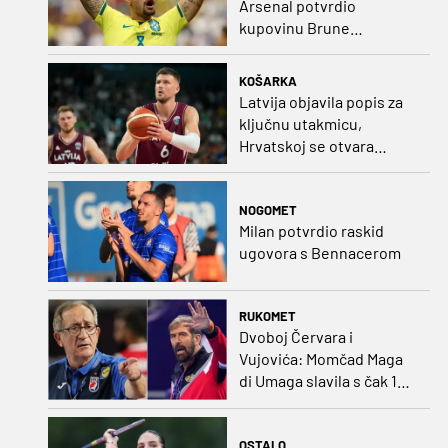
Arsenal potvrdio
kupovinu Brune
Guimaraesa
KOŠARKA
Latvija objavila popis za
ključnu utakmicu,
Hrvatskoj se otvara
velika prilika
NOGOMET
Milan potvrdio raskid
ugovora s Bennacerom
RUKOMET
Dvoboj Červara i
Vujovića: Momčad Maga
di Umaga slavila s čak 12
golova razlike
OSTALO