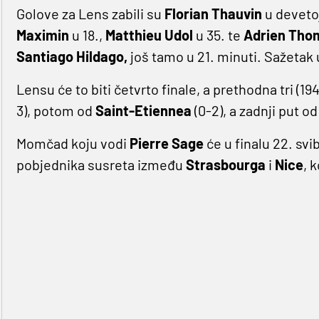
Golove za Lens zabili su
Florian Thauvin
u devetoj
Maximin
u 18.,
Matthieu Udol
u 35. te
Adrien Th
Santiago Hildago,
još tamo u 21. minuti. Sažetak
Lensu će to biti četvrto finale, a prethodna tri (194
3), potom od
Saint-Etiennea
(0-2), a zadnji put o
Momčad koju vodi
Pierre Sage
će u finalu 22. svi
pobjednika susreta između
Strasbourga
i
Nice
, 