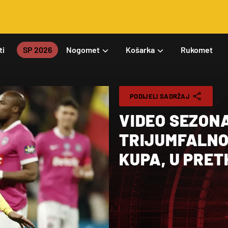
ti
SP 2026
Nogomet
Košarka
Rukomet
PODIJELI SADRŽAJ
VIDEO SEZONA
TRIJUMFALNO
KUPA, U PRET