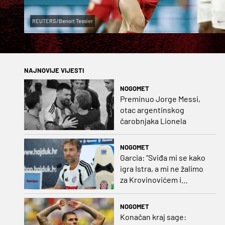
REUTERS/Benoit Tessier
NAJNOVIJE VIJESTI
NOGOMET
Preminuo Jorge Messi,
otac argentinskog
čarobnjaka Lionela
NOGOMET
Garcia: "Sviđa mi se kako
igra Istra, a mi ne žalimo
za Krovinovićem i
Guillamonom. Selahi?
Nismo u kontaktu"
NOGOMET
Konačan kraj sage: