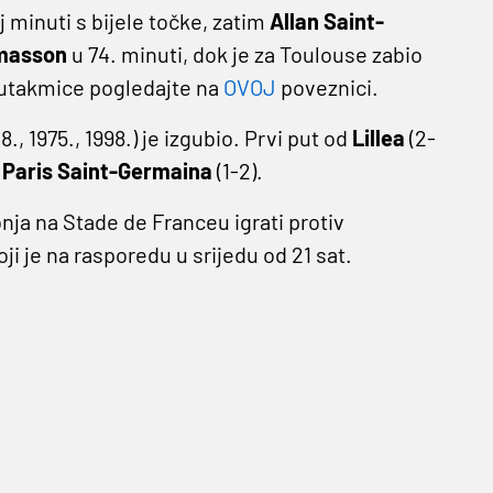
 minuti s bijele točke, zatim
Allan Saint-
omasson
u 74. minuti, dok je za Toulouse zabio
 utakmice pogledajte na
OVOJ
poveznici.
8., 1975., 1998.) je izgubio. Prvi put od
Lillea
(2-
d
Paris Saint-Germaina
(1-2).
bnja na Stade de Franceu igrati protiv
koji je na rasporedu u srijedu od 21 sat.