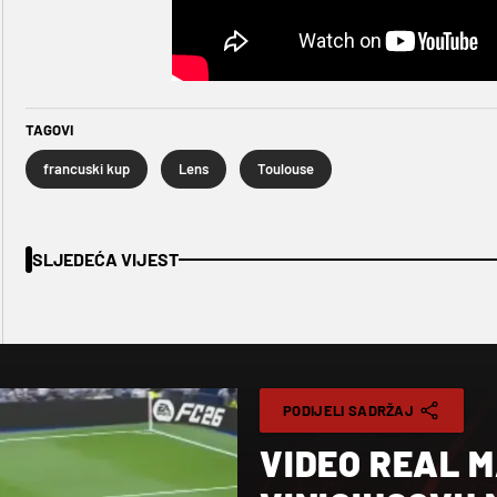
TAGOVI
francuski kup
Lens
Toulouse
SLJEDEĆA VIJEST
PODIJELI SADRŽAJ
VIDEO REAL M