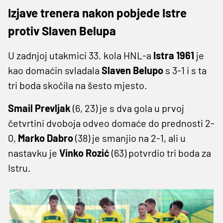
Izjave trenera nakon pobjede Istre
protiv Slaven Belupa
U zadnjoj utakmici 33. kola HNL-a
Istra 1961
je
kao domaćin svladala
Slaven Belupo
s 3-1 i s ta
tri boda skočila na šesto mjesto.
Smail Prevljak
(6, 23) je s dva gola u prvoj
četvrtini dvoboja odveo domaće do prednosti 2-
0,
Marko Dabro
(38) je smanjio na 2-1, ali u
nastavku je
Vinko Rozić
(63) potvrdio tri boda za
Istru.