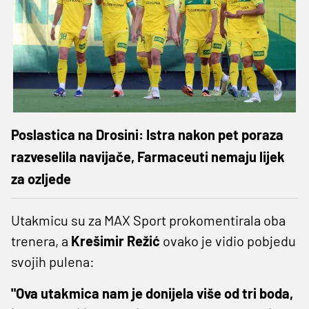
Poslastica na Drosini: Istra nakon pet poraza
razveselila navijače, Farmaceuti nemaju lijek
za ozljede
Utakmicu su za MAX Sport prokomentirala oba
trenera, a
Krešimir Režić
ovako je vidio pobjedu
svojih pulena:
"Ova utakmica nam je donijela više od tri boda,