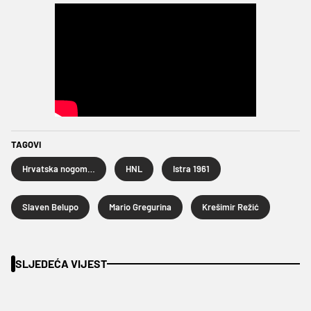
TAGOVI
Hrvatska nogometna liga
HNL
Istra 1961
Slaven Belupo
Mario Gregurina
Krešimir Režić
SLJEDEĆA VIJEST