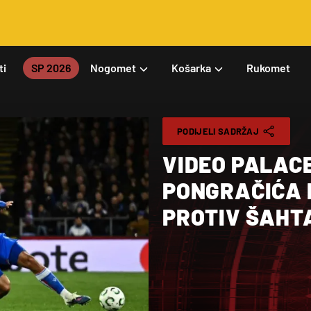
ti
SP 2026
Nogomet
Košarka
Rukomet
PODIJELI SADRŽAJ
VIDEO PALACE
PONGRAČIĆA I
PROTIV ŠAHT