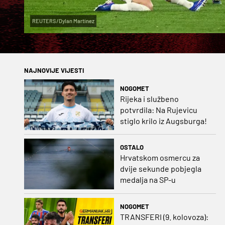
REUTERS/Dylan Martinez
NAJNOVIJE VIJESTI
NOGOMET
Rijeka i službeno
potvrdila: Na Rujevicu
stiglo krilo iz Augsburga!
OSTALO
Hrvatskom osmercu za
dvije sekunde pobjegla
medalja na SP-u
NOGOMET
TRANSFERI (9. kolovoza):