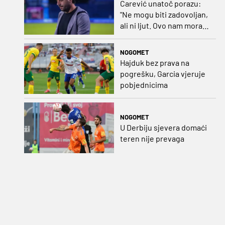
Carević unatoč porazu:
"Ne mogu biti zadovoljan,
ali ni ljut. Ovo nam mora
biti putokaz"
NOGOMET
Hajduk bez prava na
pogrešku, Garcia vjeruje
pobjednicima
NOGOMET
U Derbiju sjevera domaći
teren nije prevaga