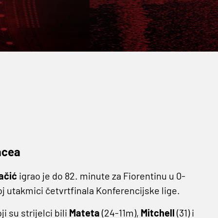
acea
ačić
igrao je do 82. minute za Fiorentinu u 0-
j utakmici četvrtfinala Konferencijske lige.
i su strijelci bili
Mateta
(24-11m),
Mitchell
(31) i