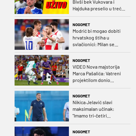
Bivši bek Vukovara i
Hajduka preselio u treću
ligu, đakovački 'sin vjetra'
napustio Kirgistan
NOGOMET
Modrić bi mogao dobiti
hrvatskog štiha u
svlačionici: Milan se
raspituje za usluge
Vatrenog!
NOGOMET
VIDEO Nova majstorija
Marca Pašalića: Vatreni
projektilom donio
vodstvo pa igru napustio
zbog ozljede
NOGOMET
Nikica Jelavić slavi
maksimalan učinak:
"Imamo tri-četiri
senatora koji vode naš
vrtić"
NOGOMET