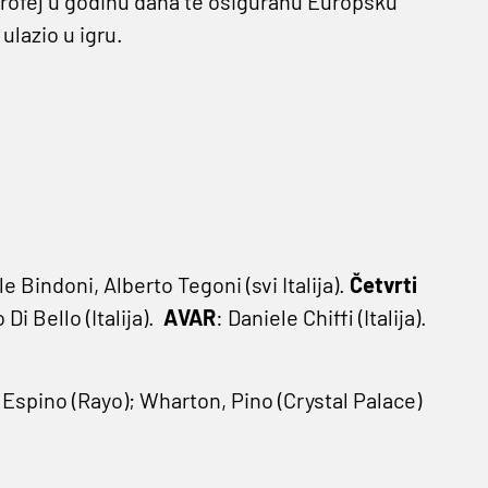
 trofej u godinu dana te osiguranu Europsku
 ulazio u igru.
le Bindoni, Alberto Tegoni (svi Italija).
Četvrti
 Di Bello (Italija).
AVAR
: Daniele Chiffi (Italija).
 Espino (Rayo); Wharton, Pino (Crystal Palace)