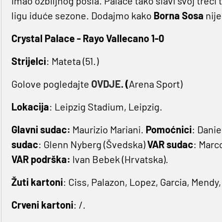
imao ozbiljnog posla. Palace tako slavi svoj treći
ligu iduće sezone. Dodajmo kako
Borna Sosa
nije
Crystal Palace - Rayo Vallecano 1-0
Strijelci
: Mateta (51.)
Golove pogledajte
OVDJE
. (
Arena Sport)
Lokacija
: Leipzig Stadium, Leipzig.
Glavni sudac:
Maurizio Mariani.
Pomoćnici
: Danie
sudac
: Glenn Nyberg (Švedska)
VAR sudac
: Marco
VAR podrška:
Ivan Bebek (Hrvatska).
Žuti kartoni
: Ciss, Palazon, Lopez, Garcia, Mendy,
Crveni kartoni
: /.