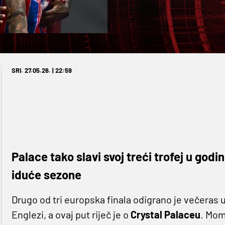
SRI. 27.05.26. | 22:59
Palace tako slavi svoj treći trofej u god
iduće sezone
Drugo od tri europska finala odigrano je večeras 
Englezi, a ovaj put riječ je o
Crystal Palaceu
. Mom