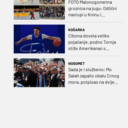
FOTO Malonogometna
groznica na jugu: Odlični
nastupi u Kninu i
Metkoviću okrunjeni
vrijednim nagradama
KOŠARKA
Cibona dovela veliko
pojačanje, podno Tornja
stiže Amerikanac s
naslovom iz EuroCupa
NOGOMET
Sada je i službeno: Mo
Salah zapalio obalu Crnog
mora, potpisao na dvije
godine