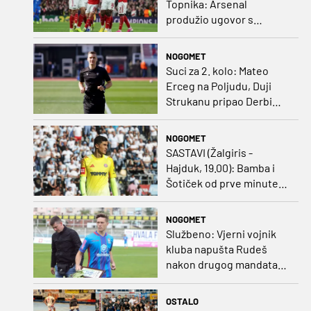
Topnika: Arsenal
produžio ugovor s
glavnim sponzorom
NOGOMET
Suci za 2. kolo: Mateo
Erceg na Poljudu, Duji
Strukanu pripao Derbi
sjevera
NOGOMET
SASTAVI (Žalgiris -
Hajduk, 19.00): Bamba i
Šotiček od prve minute,
Siliću kapetanska traka
NOGOMET
Službeno: Vjerni vojnik
kluba napušta Rudeš
nakon drugog mandata
na zapadu Zagreba
OSTALO