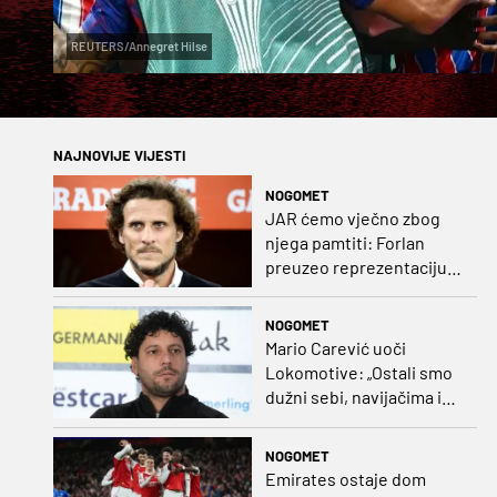
REUTERS/Annegret Hilse
NAJNOVIJE VIJESTI
NOGOMET
JAR ćemo vječno zbog
njega pamtiti: Forlan
preuzeo reprezentaciju
Urugvaja!
NOGOMET
Mario Carević uoči
Lokomotive: „Ostali smo
dužni sebi, navijačima i
klubu. Očekujem dobru
reakciju momčadi”
NOGOMET
Emirates ostaje dom