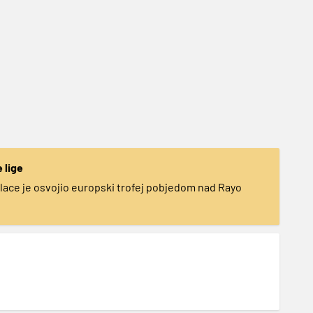
 lige
alace je osvojio europski trofej pobjedom nad Rayo