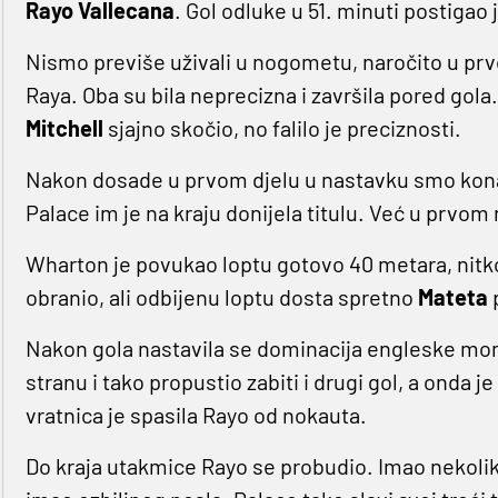
Rayo Vallecana
. Gol odluke u 51. minuti postigao 
Nismo previše uživali u nogometu, naročito u prv
Raya. Oba su bila neprecizna i završila pored gola.
Mitchell
sjajno skočio, no falilo je preciznosti.
Nakon dosade u prvom djelu u nastavku smo kon
Palace im je na kraju donijela titulu. Već u prvom n
Wharton je povukao loptu gotovo 40 metara, nitko 
obranio, ali odbijenu loptu dosta spretno
Mateta
Nakon gola nastavila se dominacija engleske mom
stranu i tako propustio zabiti i drugi gol, a onda 
vratnica je spasila Rayo od nokauta.
Do kraja utakmice Rayo se probudio. Imao nekolik