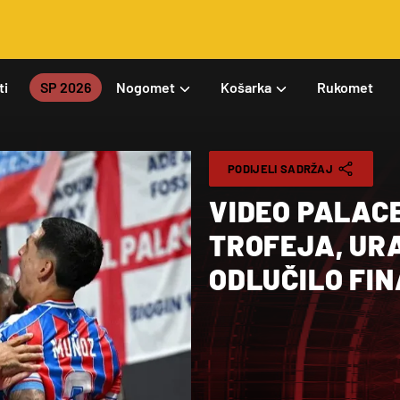
ti
SP 2026
Nogomet
Košarka
Rukomet
PODIJELI SADRŽAJ
VIDEO PALAC
TROFEJA, UR
ODLUČILO FI