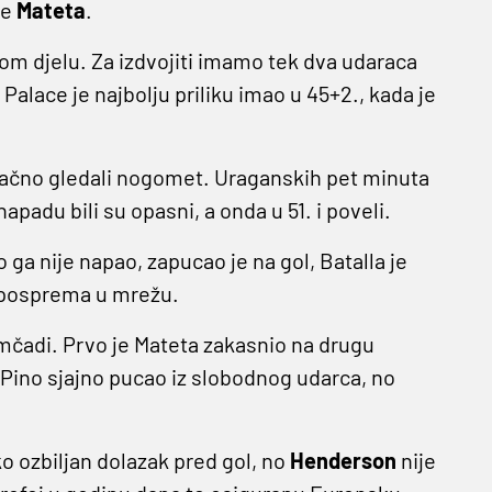
je
Mateta
.
om djelu. Za izdvojiti imamo tek dva udaraca
 Palace je najbolju priliku imao u 45+2., kada je
ačno gledali nogomet. Uraganskih pet minuta
apadu bili su opasni, a onda u 51. i poveli.
ga nije napao, zapucao je na gol, Batalla je
posprema u mrežu.
čadi. Prvo je Mateta zakasnio na drugu
je Pino sjajno pucao iz slobodnog udarca, no
o ozbiljan dolazak pred gol, no
Henderson
nije