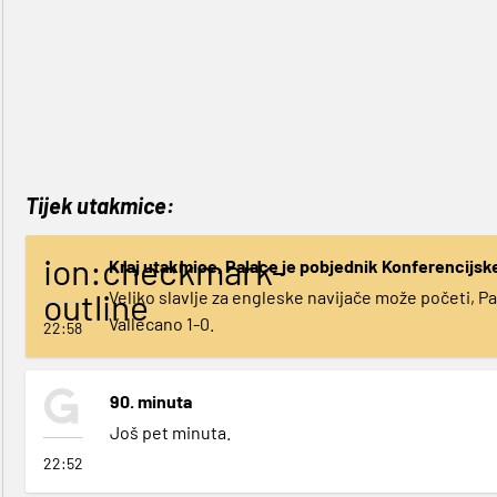
Tijek utakmice:
ion:checkmark-
Kraj utakmice, Palace je pobjednik Konferencijske
outline
Veliko slavlje za engleske navijače može početi, P
Vallecano 1-0.
22:58
90. minuta
Još pet minuta.
22:52