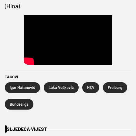
(Hina)
TAGOVI
Igor Matanović
Luka Vušković
HSV
Freiburg
Bundesliga
SLJEDEĆA VIJEST