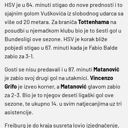
HSV je u 64. minuti stigao do nove prednosti i to
sjajnim golom Vuškovića iz slobodnog udarca sa
više od 20 metara. Za braniča
Tottenhama
na
posudbi u njemačkom klubu bio je to šesti gol u
Bundesligi ove sezone. HSV je korak bliže
pobjedi stigao u 67. minuti kada je Fabio Balde
zabio za 3-1.
Gosti se nisu predavali i u 87. minuti
Matanović
je zabio svoj drugi gol na utakmici.
Vincenzo
Grifo
je izveo korner, a
Matanović
glavom zabio
za 2-3. Bio je to njegov deseti ligaški gol ove
sezone, te ukupno 14. u svim natjecanjima uz tri
asistencije.
Freiburg je do kraja susreta lovio izjednačenje,