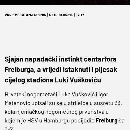
VRIJEME ČITANJA: 2MIN | NED. 10.05.26. | 17:17
Sjajan napadački instinkt centarfora
Freiburga, a vrijedi istaknuti i pljesak
cijelog stadiona Luki Vuškoviću
Hrvatski nogometaši Luka Vušković i Igor
Matanović upisali su se u strijelce u susretu 33.
kola njemačkog nogometnog prvenstva u
kojem je HSV u Hamburgu pobijedio
Freiburg
sa
3-2.