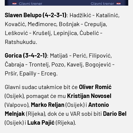
Slaven Belupo (4-2-3-1)
: Hadžikić - Katalinić,
Kovačić, Međimorec, Bošnjak - Crepulja,
Lešković - Krušelj, Lepinjica, Ćubelić -
Ratshukudu.
Gorica (3-4-2-1)
: Matijaš - Perić, Filipović,
Čabraja - Trontelj, Pozo, Kavelj, Bogojević -
Pršir, Epailly - Erceg.
Glavni sudac utakmice bit će
Oliver Romić
(Osijek), pomagat će mu
Kristijan Novosel
(Valpovo),
Marko Reljan
(Osijek) i
Antonio
Melnjak
(Rijeka), dok će u VAR sobi biti
Dario Bel
(Osijek) i
Luka Pajić
(Rijeka).