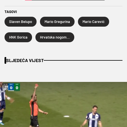
TAGOVI
Slaven Belupo
Mario Gregurina
Mario Carević
HNK Gorica
Hrvatska nogometna liga
SLJEDEĆA VIJEST