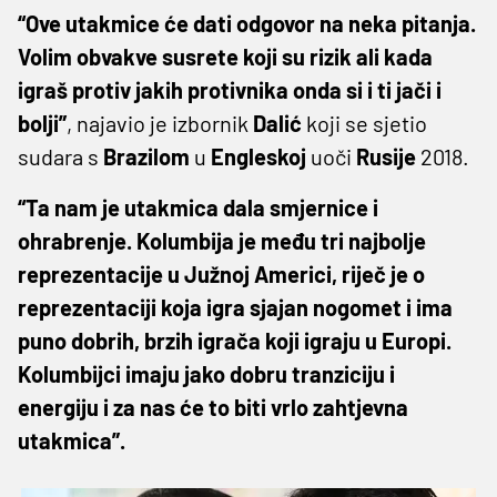
“Ove utakmice će dati odgovor na neka pitanja.
Volim obvakve susrete koji su rizik ali kada
igraš protiv jakih protivnika onda si i ti jači i
bolji”
, najavio je izbornik
Dalić
koji se sjetio
sudara s
Brazilom
u
Engleskoj
uoči
Rusije
2018.
“Ta nam je utakmica dala smjernice i
ohrabrenje. Kolumbija je među tri najbolje
reprezentacije u Južnoj Americi, riječ je o
reprezentaciji koja igra sjajan nogomet i ima
puno dobrih, brzih igrača koji igraju u Europi.
Kolumbijci imaju jako dobru tranziciju i
energiju i za nas će to biti vrlo zahtjevna
utakmica”.