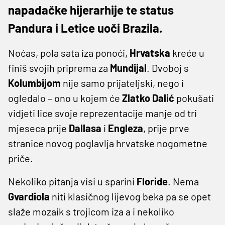
napadačke hijerarhije te status
Pandura i Letice uoči Brazila.
Noćas, pola sata iza ponoći,
Hrvatska
kreće u
finiš svojih priprema za
Mundijal
. Dvoboj s
Kolumbijom
nije samo prijateljski, nego i
ogledalo – ono u kojem će
Zlatko
Dalić
pokušati
vidjeti lice svoje reprezentacije manje od tri
mjeseca prije
Dallasa
i
Engleza
, prije prve
stranice novog poglavlja hrvatske nogometne
priče.
Nekoliko pitanja visi u sparini
Floride
. Nema
Gvardiola
niti klasičnog lijevog beka pa se opet
slaže mozaik s trojicom iza a i nekoliko