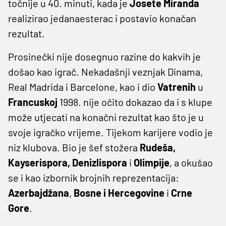
točnije u 40. minuti, kada je
Josete Miranda
realizirao jedanaesterac i postavio konačan
rezultat.
Prosinečki nije dosegnuo razine do kakvih je
došao kao igrač. Nekadašnji veznjak Dinama,
Real Madrida i Barcelone, kao i dio
Vatrenih
u
Francuskoj
1998. nije očito dokazao da i s klupe
može utjecati na konačni rezultat kao što je u
svoje igračko vrijeme. Tijekom karijere vodio je
niz klubova. Bio je šef stožera
Rudeša,
Kayserispora, Denizlispora
i
Olimpije
, a okušao
se i kao izbornik brojnih reprezentacija:
Azerbajdžana
,
Bosne i Hercegovine
i
Crne
Gore
.