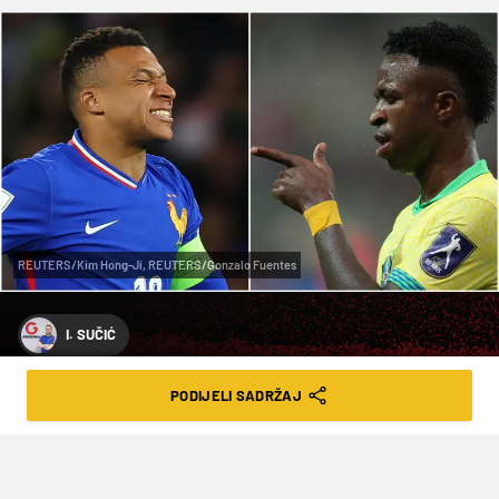
REUTERS/Kim Hong-Ji, REUTERS/Gonzalo Fuentes
I. SUČIĆ
FINALE?
PODIJELI SADRŽAJ
VRIJEME ČITANJA: 3MIN | ČET. 26.03.26. | 08:01