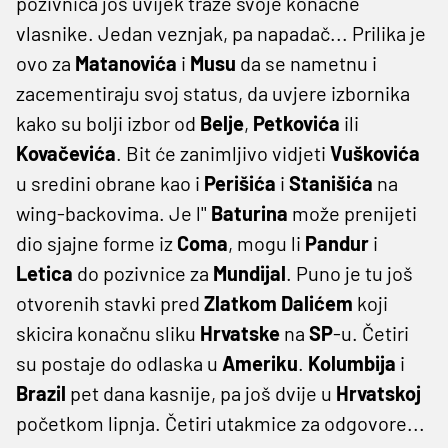
pozivnica još uvijek traže svoje konačne
vlasnike. Jedan veznjak, pa napadač... Prilika je
ovo za
Matanovića
i
Musu
da se nametnu i
zacementiraju svoj status, da uvjere izbornika
kako su bolji izbor od
Belje
,
Petkovića
ili
Kovačevića
. Bit će zanimljivo vidjeti
Vuškovića
u sredini obrane kao i
Perišića
i
Stanišića
na
wing-backovima. Je l''
Baturina
može prenijeti
dio sjajne forme iz
Coma
, mogu li
Pandur
i
Letica
do pozivnice za
Mundijal
. Puno je tu još
otvorenih stavki pred
Zlatkom
Dalićem
koji
skicira konačnu sliku
Hrvatske
na
SP
-u. Četiri
su postaje do odlaska u
Ameriku
.
Kolumbija
i
Brazil
pet dana kasnije, pa još dvije u
Hrvatskoj
početkom lipnja. Četiri utakmice za odgovore...