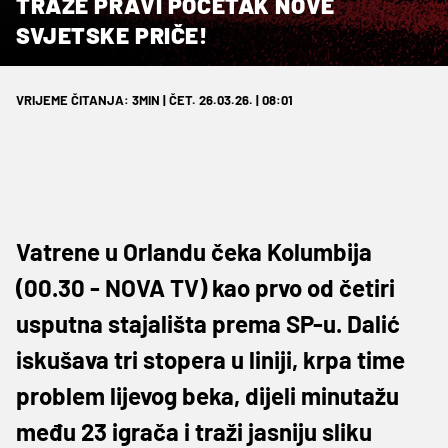
TRAŽE PRAVI POČETAK NOVE
SVJETSKE PRIČE!
VRIJEME ČITANJA: 3MIN | ČET. 26.03.26. | 08:01
Vatrene u Orlandu čeka Kolumbija
(00.30 - NOVA TV) kao prvo od četiri
usputna stajališta prema SP-u. Dalić
iskušava tri stopera u liniji, krpa time
problem lijevog beka, dijeli minutažu
među 23 igrača i traži jasniju sliku