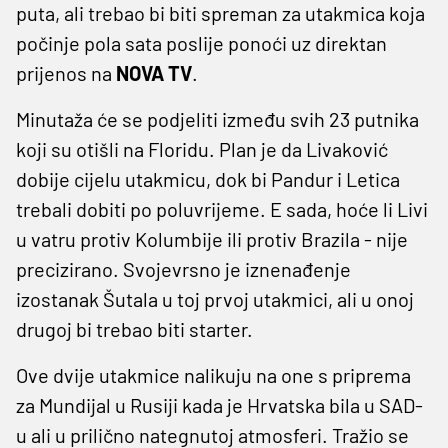
puta, ali trebao bi biti spreman za utakmica koja
počinje pola sata poslije ponoći uz direktan
prijenos na
NOVA
TV
.
Minutaža će se podjeliti između svih 23 putnika
koji su otišli na Floridu. Plan je da Livaković
dobije cijelu utakmicu, dok bi Pandur i Letica
trebali dobiti po poluvrijeme. E sada, hoće li Livi
u vatru protiv Kolumbije ili protiv Brazila - nije
precizirano. Svojevrsno je iznenađenje
izostanak Šutala u toj prvoj utakmici, ali u onoj
drugoj bi trebao biti starter.
Ove dvije utakmice nalikuju na one s priprema
za Mundijal u Rusiji kada je Hrvatska bila u SAD-
u ali u prilično nategnutoj atmosferi. Tražio se