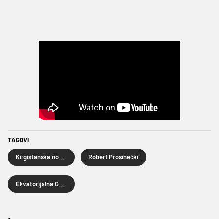
TAGOVI
Kirgistanska nogometna reprezentacija
Robert Prosinečki
Ekvatorijalna Gvineja