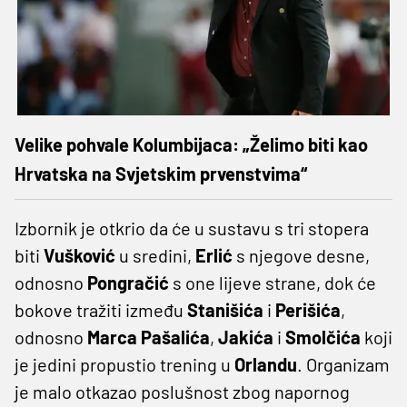
Velike pohvale Kolumbijaca: „Želimo biti kao
Hrvatska na Svjetskim prvenstvima“
Izbornik je otkrio da će u sustavu s tri stopera
biti
Vušković
u sredini,
Erlić
s njegove desne,
odnosno
Pongračić
s one lijeve strane, dok će
bokove tražiti između
Stanišića
i
Perišića
,
odnosno
Marca
Pašalića
,
Jakića
i
Smolčića
koji
je jedini propustio trening u
Orlandu
. Organizam
je malo otkazao poslušnost zbog napornog