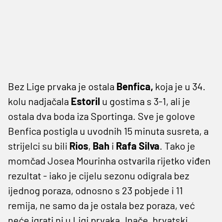
Bez Lige prvaka je ostala
Benfica,
koja je u 34.
kolu nadjačala
Estoril
u gostima s 3-1, ali je
ostala dva boda iza Sportinga. Sve je golove
Benfica postigla u uvodnih 15 minuta susreta, a
strijelci su bili
Rios
,
Bah
i
Rafa Silva
. Tako je
momčad Josea Mourinha ostvarila rijetko viđen
rezultat - iako je cijelu sezonu odigrala bez
ijednog poraza, odnosno s 23 pobjede i 11
remija, ne samo da je ostala bez poraza, već
neće igrati ni u Ligi prvaka. Inače, hrvatski