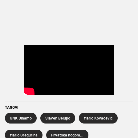
TAGOVI
GNK Dinamo
Slaven Belupo
Mario Kovačević
Mario Gregurina
Hrvatska nogometna liga