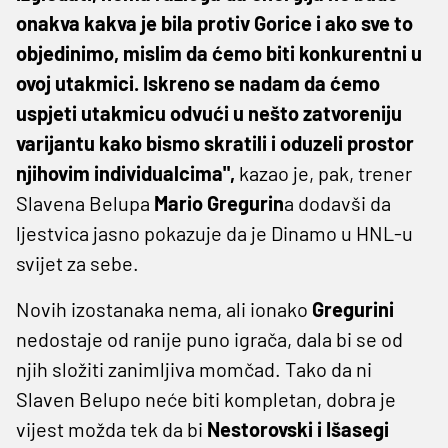
onakva kakva je bila protiv Gorice i ako sve to
objedinimo, mislim da ćemo biti konkurentni u
ovoj utakmici. Iskreno se nadam da ćemo
uspjeti utakmicu odvući u nešto zatvoreniju
varijantu kako bismo skratili i oduzeli prostor
njihovim individualcima",
kazao je, pak, trener
Slavena Belupa
Mario Gregurin
a dodavši da
ljestvica jasno pokazuje da je Dinamo u HNL-u
svijet za sebe.
Novih izostanaka nema, ali ionako
Gregurini
nedostaje od ranije puno igrača, dala bi se od
njih složiti zanimljiva momčad. Tako da ni
Slaven Belupo neće biti kompletan, dobra je
vijest možda tek da bi
Nestorovski i Išasegi