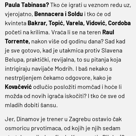
Paula Tabinasa?
Tko će igrati u veznom redu uz,
vjerojatno,
Bennacera i Soldu
i tko će od
kvinteta
Bakrar, Topić, Varela, Vidović, Cordoba
početi na krilima. Vraća li se na teren
Raul
Torrente,
nakon više od godinu dana? Sad kad
je sve gotovo, kad je utakmica protiv Slavena
Belupa, praktički, revijalna, to su pitanja koja
intrigiraju navijače Modrih. I baš nekako s
nestrpljenjem čekamo odgovore, kako je
Kovačević
odlučio posložiti momčad i hoće li
možda od novih igrača iskočiti? I tko će sve od
mladih dobiti šansu.
Jer, Dinamov je trener u Zagrebu ostavio čak
osmoricu prvotimaca, od kojih je njih sedam