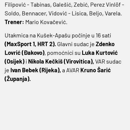
Filipović - Tabinas, Galešić, Zebić, Perez Vinlöf -
Soldo, Bennacer, Vidović - Lisica, Beljo, Varela.
Trener:
Mario Kovačević.
Utakmica na Kušek-Apašu počinje u 16 sati
(MaxSport 1, HRT 2).
Glavni sudac je
Zdenko
Lovrić (Đakovo)
, pomoćnici su
Luka Kurtović
(Osijek)
i
Nikola Kečkiš (Virovitica),
VAR sudac
je
Ivan Bebek (Rijeka),
a AVAR
Kruno Šarić
(Županja).