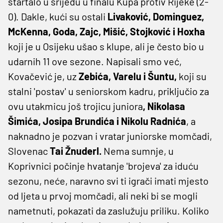
startalo u srijedu u finalu Kupa protiv Rijeke (2-
0). Dakle, kući su ostali
Livaković, Dominguez,
McKenna, Goda, Zajc, Mišić, Stojković i Hoxha
koji je u Osijeku ušao s klupe, ali je često bio u
udarnih 11 ove sezone. Napisali smo već,
Kovačević je, uz
Zebića, Varelu i Šuntu,
koji su
stalni 'postav' u seniorskom kadru, priključio za
ovu utakmicu još trojicu juniora
, Nikolasa
Šimića, Josipa Brundića i Nikolu Radnića
, a
naknadno je pozvan i vratar juniorske momčadi,
Slovenac
Tai Žnuderl.
Nema sumnje, u
Koprivnici počinje hvatanje 'brojeva' za iduću
sezonu, neće, naravno svi ti igrači imati mjesto
od ljeta u prvoj momčadi, ali neki bi se mogli
nametnuti, pokazati da zaslužuju priliku. Koliko