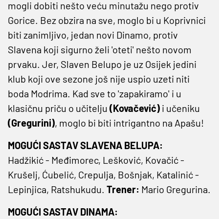
mogli dobiti nešto veću minutažu nego protiv
Gorice. Bez obzira na sve, moglo bi u Koprivnici
biti zanimljivo, jedan novi Dinamo, protiv
Slavena koji sigurno želi 'oteti' nešto novom
prvaku. Jer, Slaven Belupo je uz Osijek jedini
klub koji ove sezone još nije uspio uzeti niti
boda Modrima. Kad sve to 'zapakiramo' i u
klasičnu priču o učitelju
(Kovačević)
i učeniku
(Gregurini)
, moglo bi biti intrigantno na Apašu!
MOGUĆI SASTAV SLAVENA BELUPA:
Hadžikić - Međimorec, Lešković, Kovačić -
Krušelj, Ćubelić, Crepulja, Bošnjak, Katalinić -
Lepinjica, Ratshukudu.
Trener:
Mario Gregurina.
MOGUĆI SASTAV DINAMA: