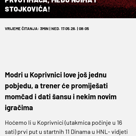
STOJKOVIĆA!
VRIJEME ČITANJA: 3MIN | NED. 17.05.26. | 08:05
Modri u Koprivnici love još jednu
pobjedu, a trener će promiješati
momčad i dati šansu i nekim novim
igračima
Hoćemo li u Koprivnici (utakmica počinje u 16
sati) prvi put u startnih 11 Dinama u HNL- vidjeti