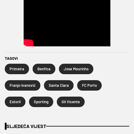
TAGOVI
Primeira
Benfica
Jose Mourinho
Franjo Ivanović
Santa Clara
FC Porto
Estoril
Sporting
Gil Vicente
SLJEDEĆA VIJEST