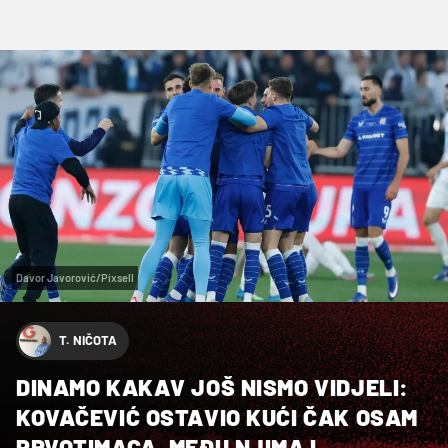
Davor Javorović/Pixsell
T. NIČOTA
DINAMO KAKAV JOŠ NISMO VIDJELI:
KOVAČEVIĆ OSTAVIO KUĆI ČAK OSAM
PRVOTIMACA, MEĐU NJIMA I