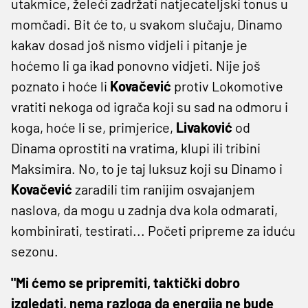
utakmice, želeći zadržati natjecateljski tonus u
momčadi. Bit će to, u svakom slučaju, Dinamo
kakav dosad još nismo vidjeli i pitanje je
hoćemo li ga ikad ponovno vidjeti. Nije još
poznato i hoće li
Kovačević
protiv Lokomotive
vratiti nekoga od igrača koji su sad na odmoru i
koga, hoće li se, primjerice,
Livaković
od
Dinama oprostiti na vratima, klupi ili tribini
Maksimira. No, to je taj luksuz koji su Dinamo i
Kovačević
zaradili tim ranijim osvajanjem
naslova, da mogu u zadnja dva kola odmarati,
kombinirati, testirati... Početi pripreme za iduću
sezonu.
"Mi ćemo se pripremiti, taktički dobro
izgledati, nema razloga da energija ne bude