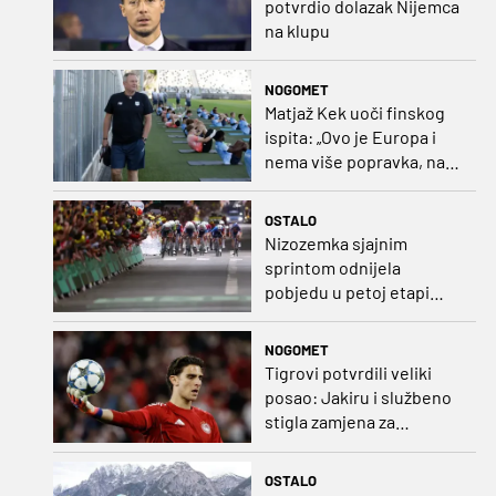
potvrdio dolazak Nijemca
na klupu
NOGOMET
Matjaž Kek uoči finskog
ispita: „Ovo je Europa i
nema više popravka, na
Rujevici se nešto pita i
Rijeku!“
OSTALO
Nizozemka sjajnim
sprintom odnijela
pobjedu u petoj etapi
Toura
NOGOMET
Tigrovi potvrdili veliki
posao: Jakiru i službeno
stigla zamjena za
Pandura
OSTALO