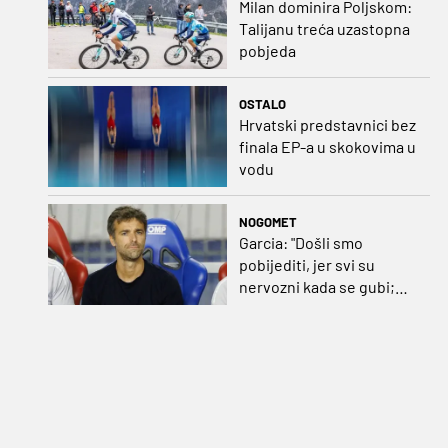
Milan dominira Poljskom:
Talijanu treća uzastopna
pobjeda
OSTALO
Hrvatski predstavnici bez
finala EP-a u skokovima u
vodu
NOGOMET
Garcia: "Došli smo
pobijediti, jer svi su
nervozni kada se gubi;
Pukštas: "Moja emotivna
utakmica pred djedom i
bakom"