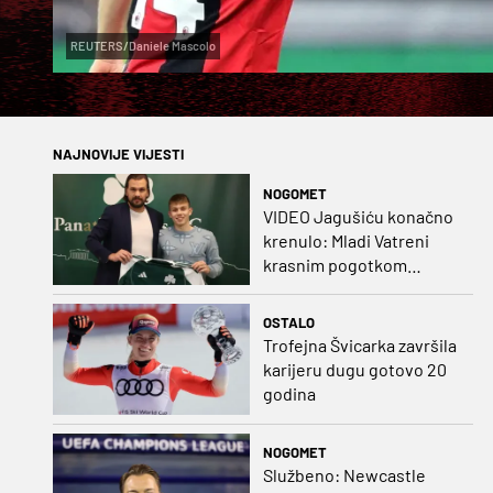
REUTERS/Daniele Mascolo
NAJNOVIJE VIJESTI
NOGOMET
VIDEO Jagušiću konačno
krenulo: Mladi Vatreni
krasnim pogotkom
potvrdio sjajnu formu
OSTALO
Trofejna Švicarka završila
karijeru dugu gotovo 20
godina
NOGOMET
Službeno: Newcastle