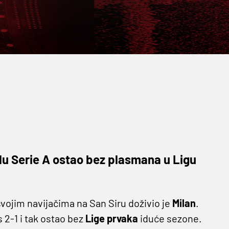
lu Serie A ostao bez plasmana u Ligu
 svojim navijačima na San Siru doživio je
Milan
.
s 2-1 i tak ostao bez
Lige prvaka
iduće sezone.