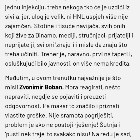
jednu injekciju, treba nekoga tko će je uzdići iz
sivila, jer, ulog je velik, ni HNL uspjeh više nije
zajamčen. Stotine i tisuće navijača, svih onih
koji žive za Dinamo, mediji, stručnjaci, prijatelji i
neprijatelji, svi oni 'znaju' ili misle da znaju što
treba učiniti. Trener je, naravno, prvi na tapeti i,
osluškujući bilo javnosti, on više nema kredita.
Međutim, u ovom trenutku najvažnije je što
misli
Zvonimir Boban.
Mora reagirati, nešto
napraviti, negdje se pojaviti i preuzeti
odgovornost. Pa makar to značilo i priznati
vlastite greške. Nije sramota pogriješiti,
problem je ako ne postoji rješenje! Šutnja i
'pusti nek traje' to svakako nisu! Na redu je sad,