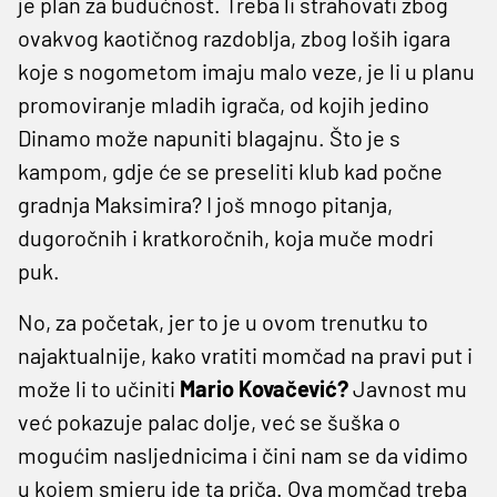
je plan za budućnost. Treba li strahovati zbog
ovakvog kaotičnog razdoblja, zbog loših igara
koje s nogometom imaju malo veze, je li u planu
promoviranje mladih igrača, od kojih jedino
Dinamo može napuniti blagajnu. Što je s
kampom, gdje će se preseliti klub kad počne
gradnja Maksimira? I još mnogo pitanja,
dugoročnih i kratkoročnih, koja muče modri
puk.
No, za početak, jer to je u ovom trenutku to
najaktualnije, kako vratiti momčad na pravi put i
može li to učiniti
Mario Kovačević?
Javnost mu
već pokazuje palac dolje, već se šuška o
mogućim nasljednicima i čini nam se da vidimo
u kojem smjeru ide ta priča. Ova momčad treba