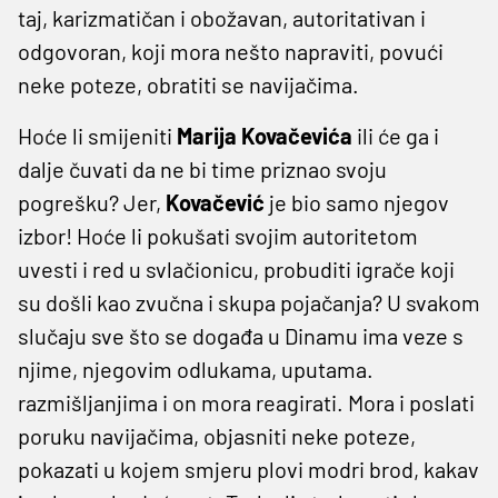
taj, karizmatičan i obožavan, autoritativan i
odgovoran, koji mora nešto napraviti, povući
neke poteze, obratiti se navijačima.
Hoće li smijeniti
Marija Kovačevića
ili će ga i
dalje čuvati da ne bi time priznao svoju
pogrešku? Jer,
Kovačević
je bio samo njegov
izbor! Hoće li pokušati svojim autoritetom
uvesti i red u svlačionicu, probuditi igrače koji
su došli kao zvučna i skupa pojačanja? U svakom
slučaju sve što se događa u Dinamu ima veze s
njime, njegovim odlukama, uputama.
razmišljanjima i on mora reagirati. Mora i poslati
poruku navijačima, objasniti neke poteze,
pokazati u kojem smjeru plovi modri brod, kakav