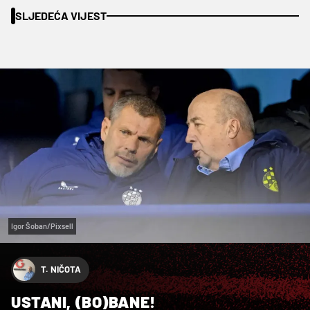
SLJEDEĆA VIJEST
Igor Šoban/Pixsell
T. NIČOTA
USTANI, (BO)BANE!