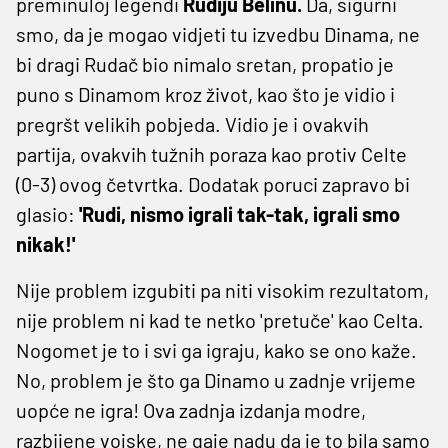
preminuloj legendi
Rudiju Belinu.
Da, sigurni
smo, da je mogao vidjeti tu izvedbu Dinama, ne
bi dragi Rudač bio nimalo sretan, propatio je
puno s Dinamom kroz život, kao što je vidio i
pregršt velikih pobjeda. Vidio je i ovakvih
partija, ovakvih tužnih poraza kao protiv Celte
(0-3) ovog četvrtka. Dodatak poruci zapravo bi
glasio:
'Rudi, nismo igrali tak-tak, igrali smo
nikak!'
Nije problem izgubiti pa niti visokim rezultatom,
nije problem ni kad te netko 'pretuče' kao Celta.
Nogomet je to i svi ga igraju, kako se ono kaže.
No, problem je što ga Dinamo u zadnje vrijeme
uopće ne igra! Ova zadnja izdanja modre,
razbijene vojske, ne gaje nadu da je to bila samo