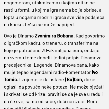
nogometom, utakmicama u kojima nitko ne
rasti u formi, u kojima igra nema bolje obrise, a
lopta u nogama modrih igrača sve više podsjeća
na kocku, teško se može naprijed.
Ovo je Dinamo
Zvonimira Bobana.
Kad govorimo
o igračkom kadru, o treneru, o transferima na
koje je potrošeno 20-ak milijuna eura, onda je
na svemu tome debeli i jedini potpis Dinamova
predsjednika. Legende, Dinamova bana, kako
mu je tepao legendarni radio-komentator
Ivo
Tomić.
I vrijeme je da ustane
(Bo)ban,
da se
oglasi, da povuče neke poteze. Ne može bježati
i skrivati se od krize, praviti se da je sve u redu i
da će sve, samo od sebe, doći na svoje. Mora
prihvatiti činjenicu da se negdje u Dinamu