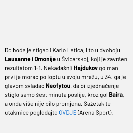
Do boda je stigao i Karlo Letica, i to u dvoboju
Lausanne
i
Omonije
u Švicarskoj, koji je završen
rezultatom 1-1. Nekadašnji
Hajdukov
golman
prvi je morao po loptu u svoju mrežu, u 34. ga je
glavom svladao
Neofytou
, da bi izjednačenje
stiglo samo šest minuta poslije, kroz gol
Baira
,
a onda više nije bilo promjena. Sažetak te
utakmice pogledajte
OVDJE
(Arena Sport).