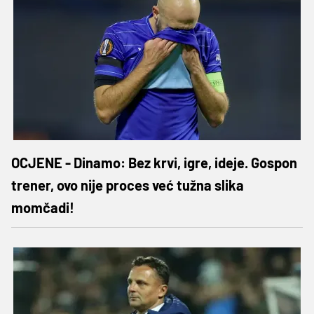
OCJENE - Dinamo: Bez krvi, igre, ideje. Gospon
trener, ovo nije proces već tužna slika
momčadi!