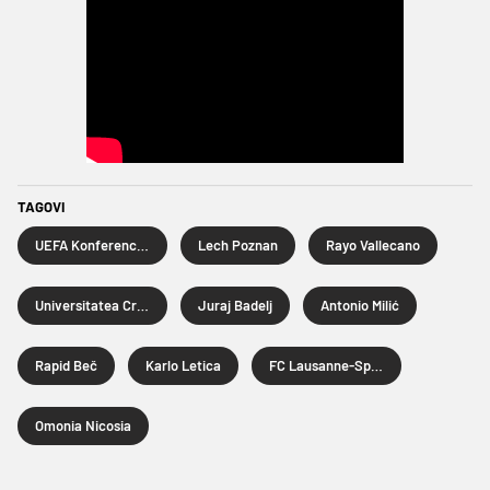
TAGOVI
UEFA Konferencijska liga
Lech Poznan
Rayo Vallecano
Universitatea Craiova
Juraj Badelj
Antonio Milić
Rapid Beč
Karlo Letica
FC Lausanne-Sport
Omonia Nicosia