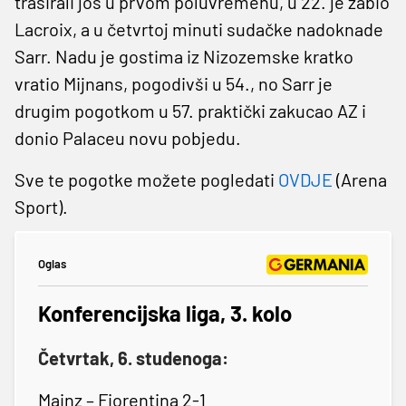
trasirali još u prvom poluvremenu, u 22. je zabio
Lacroix, a u četvrtoj minuti sudačke nadoknade
Sarr. Nadu je gostima iz Nizozemske kratko
vratio Mijnans, pogodivši u 54., no Sarr je
drugim pogotkom u 57. praktički zakucao AZ i
donio Palaceu novu pobjedu.
Sve te pogotke možete pogledati
OVDJE
(Arena
Sport).
Oglas
Konferencijska liga, 3. kolo
Četvrtak, 6. studenoga:
Mainz – Fiorentina 2-1