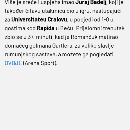
Više je sreće i uspjeha imao
Juraj Badelj
, koji je
također čitavu utakmicu bio u igru, nastupajući
za
Universitateu Craiovu
, u pobjedi od 1-0 u
gostima kod
Rapida
u Beču. Prijelomni trenutak
zbio se u 37. minuti, kad je Romančuk matirao
domaćeg golmana Gartlera, za veliko slavlje
rumunjskog sastava, a možete ga pogledati
OVDJE
(Arena Sport).