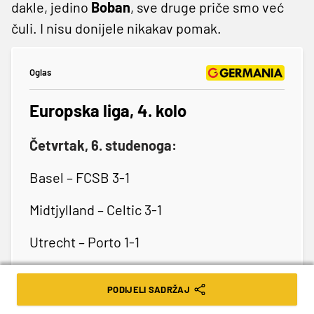
dakle, jedino
Boban
, sve druge priče smo već
čuli. I nisu donijele nikakav pomak.
Oglas
Europska liga, 4. kolo
Četvrtak, 6. studenoga:
Basel – FCSB 3-1
Midtjylland – Celtic 3-1
Utrecht – Porto 1-1
C. zvezda – Lille 1-0
PODIJELI SADRŽAJ
Dinamo – Celta 0-3