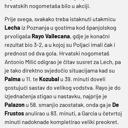
hrvatskih nogometaša bilo u akciji.
Prije svega, svakako treba istaknuti utakmicu
Lecha
iz Poznanja u gostima kod španjolskog
prvoligaša
Rayo Vallecana
, gdje je konačni
rezultat bio 3-2, a u kojoj su Poljaci imali čak i
prednost od dva gola. Hrvatski nogometaš
Antonio Milić odigrao je čitav susret za Lech, pa
je tako direktno svjedočio situacijama kad su
Palma
u 11. te
Kozubal
u 39. minuti doveli
gostujući sastav do velikog vodstva. Rayo je do
izjednačenja stigao u nastavku, najprije je
Palazon
u 58. smanjio zaostatak, onda ga je
De
Frustos
anulirao u 83. minuti, a Garcia u četvrtoj
minuti nadoknade kompletirao veliki preokret.