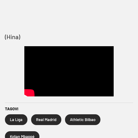
(Hina)
TAGOVI
La Liga
Real Madrid
Athletic Bilbao
Kylian Mbappé