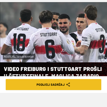
REUTERS/Teresa Kroeger
VIDEO FREIBURG I STUTTGART PROŠLI
U ČETVRTFINALE, MAGLICA ZARADIO
CRVENI
PODIJELI SADRŽAJ
VRIJEME ČITANJA: 1MIN | SRI. 03.12.25. | 20:33