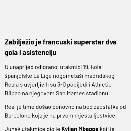
Zabilježio je francuski superstar dva
gola i asistenciju
U unaprijed odigranoj utakmici 19. kola
španjolske La Lige nogometaši madridskog
Reala s uvjerljivih su 3-0 pobijedili Athletic
Bilbao na njegovom San Mames stadionu.
Real je time došao ponovno na bod zaostatka od
Barcelone koja je na prvom mjestu ljestvice.
Junak utakmice bio je
Kylian Mbappe
koji je