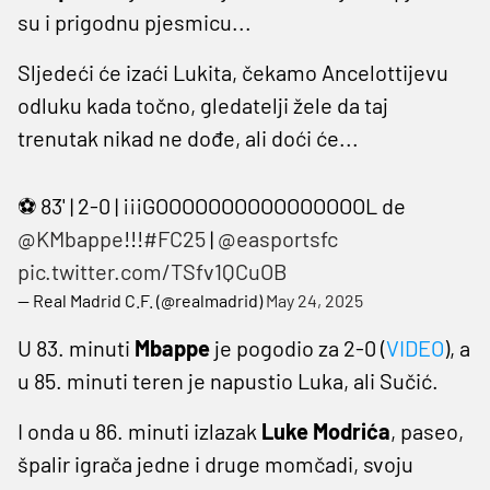
su i prigodnu pjesmicu...
Sljedeći će izaći Lukita, čekamo Ancelottijevu
odluku kada točno, gledatelji žele da taj
trenutak nikad ne dođe, ali doći će...
⚽ 83' | 2-0 | ¡¡¡GOOOOOOOOOOOOOOOOL de
@KMbappe
!!!
#FC25
|
@easportsfc
pic.twitter.com/TSfv1QCuOB
— Real Madrid C.F. (@realmadrid)
May 24, 2025
U 83. minuti
Mbappe
je pogodio za 2-0 (
VIDEO
), a
u 85. minuti teren je napustio Luka, ali Sučić.
I onda u 86. minuti izlazak
Luke Modrića
, paseo,
špalir igrača jedne i druge momčadi, svoju