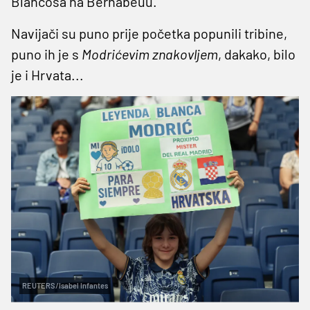
Blancosa na Bernabeuu.
Navijači su puno prije početka popunili tribine,
puno ih je s
Modrićevim znakovljem
, dakako, bilo
je i Hrvata...
REUTERS/Isabel Infantes