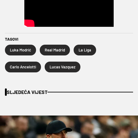
TAGOVI
Luka Modrić
Real Madrid
La Liga
Carlo Ancelotti
Lucas Vazquez
SLJEDEĆA VIJEST