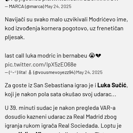
— MARCA (@marca)
May 24, 2025
Navijači su svako malo uzvikivali Modrićevo ime,
kod izvođenja kornera pogotovo, uz frenetičan
pljesak.
last call luka modric in bernabeu 😭💔
pic.twitter.com/IpX5zEO68e
— (ｰ̀֊ｰ́) lita! 🎸 (@vousmevoyezz94)
May 24, 2025
Za goste iz San Sebastiana igrao je i
Luka Sučić
,
koji je nakon pola sata okušao svoj udarac...
U 39. minuti sudac je nakon pregleda VAR-a
dosudio kazneni udarac za Real Madrid zbog
igranja rukom igrača Real Sociedada. Loptu je