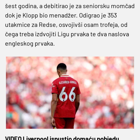
šest godina, a debitirao je za seniorsku momčad
dok je Klopp bio menadžer. Odigrao je 353
utakmice za Redse, osvojivši osam trofeja, od
čega treba izdvojiti Ligu prvaka te dva naslova
engleskog prvaka.
VIDEO Liverpool ispustio domaću pobjedu