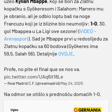
uzeo
Kylian Mbappe
, koji se bori za Zlatnu
kopačku s Gyökeresom i Salahom; Marrero mu
je obranio, ali je odbio loptu baš na noge
Francuzu koji je iz blizine bio neumoljiv:
1-0
, 30.
gol Mbappea u La Ligi ove sezone! (
VIDEO -
Arenasport
). Sad je Mbappe prvi u redoslijedu za
Zlatnu kopačku sa 60 bodova (Gyökeres ima
59,5, Salah 56). Detaljnije
OVDJE
.
Profe, no pite el final que se nos va.
pic.twitter.com/UAq6it18Le
— Real Madrid C.F. (@realmadrid)
May 24, 2025
Na odmor se otišlo s prednošću domaćih 1-0.
Oglas