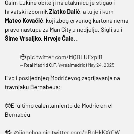
Osim Lukine obitelji na utakmicu je stigao i
hrvatski izbornik
Zlatko Dalić
, a tu je i kum
Mateo Kovačić
, koji zbog crvenog kartona nema
pravo nastupa za Man City u nedjelju. Sigli su i
Šime Vrsaljko, Hrvoje Čale
...
🥹
pic.twitter.com/MQBLUFxpIB
— Real Madrid C.F. (@realmadrid)
May 24, 2025
Evo i posljednjeg Modrićevog zagrijavanja na
travnjaku Bernabeua:
🥺El último calentamiento de Modric en el
Bernabéu
📹:
@jigochoa
pic.twitter.com/bBoHkKXrOW