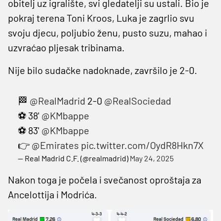
obitelj uz igralište, svi gledatelji su ustali. Bio je
pokraj terena Toni Kroos, Luka je zagrlio svu
svoju djecu, poljubio ženu, pusto suzu, mahao i
uzvraćao pljesak tribinama.
Nije bilo sudačke nadoknade, završilo je 2-0.
🏁
@RealMadrid
2-0
@RealSociedad
⚽ 38'
@KMbappe
⚽ 83'
@KMbappe
👉
@Emirates
pic.twitter.com/OydR8Hkn7X
— Real Madrid C.F. (@realmadrid)
May 24, 2025
Nakon toga je počela i svečanost oproštaja za
Ancelottija i Modrića.