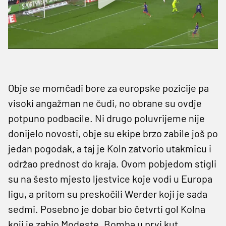
Obje se momčadi bore za europske pozicije pa
visoki angažman ne čudi, no obrane su ovdje
potpuno podbacile. Ni drugo poluvrijeme nije
donijelo novosti, obje su ekipe brzo zabile još po
jedan pogodak, a taj je Koln zatvorio utakmicu i
održao prednost do kraja. Ovom pobjedom stigli
su na šesto mjesto ljestvice koje vodi u Europa
ligu, a pritom su preskočili Werder koji je sada
sedmi. Posebno je dobar bio četvrti gol Kolna
koji je zabio Modeste. Bomba u prvi kut,