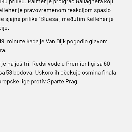
ku priliku. Palmer je proigrao Gallaghera koji
 Kelleher je pravovremenom reakcijom spasio
je sjajne prilike "Bluesa", međutim Kelleher je
ije.
119. minute kada je Van Dijk pogodio glavom
ra.
 je na još tri. Redsi vode u Premier ligi sa 60
 sa 58 bodova. Uskoro ih očekuje osmina finala
ropske lige protiv Sparte Prag.