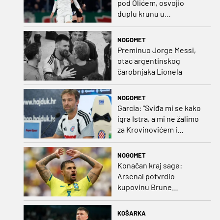
pod Olićem, osvojio
duplu krunu u
Rumunjskoj pa preselio
na Cipar
NOGOMET
Preminuo Jorge Messi,
otac argentinskog
čarobnjaka Lionela
NOGOMET
Garcia: "Sviđa mi se kako
igra Istra, a mi ne žalimo
za Krovinovićem i
Guillamonom. Selahi?
Nismo u kontaktu"
NOGOMET
Konačan kraj sage:
Arsenal potvrdio
kupovinu Brune
Guimaraesa
KOŠARKA