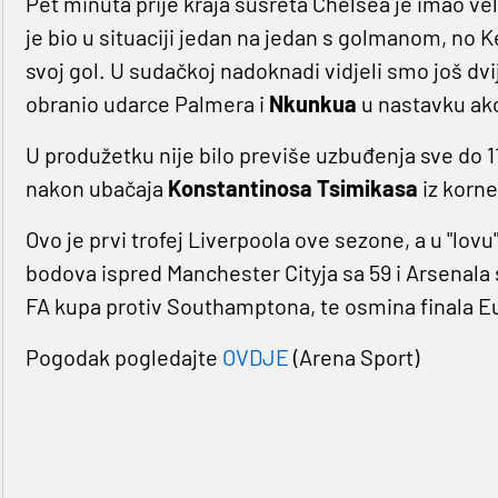
Pet minuta prije kraja susreta Chelsea je imao veli
je bio u situaciji jedan na jedan s golmanom, no
svoj gol. U sudačkoj nadoknadi vidjeli smo još dvi
obranio udarce Palmera i
Nkunkua
u nastavku akc
U produžetku nije bilo previše uzbuđenja sve do 
nakon ubačaja
Konstantinosa Tsimikasa
iz korne
Ovo je prvi trofej Liverpoola ove sezone, a u "lovu"
bodova ispred Manchester Cityja sa 59 i Arsenala
FA kupa protiv Southamptona, te osmina finala Eu
Pogodak pogledajte
OVDJE
(Arena Sport)