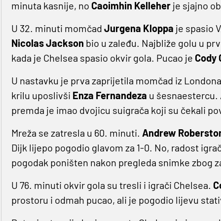
minuta kasnije, no
Caoimhin Kelleher
je sjajno o
U 32. minuti momčad
Jurgena Kloppa
je spasio 
Nicolas Jackson
bio u zaleđu. Najbliže golu u pr
kada je Chelsea spasio okvir gola. Pucao je
Cody 
U nastavku je prva zaprijetila momčad iz Londona
krilu uposlivši
Enza Fernandeza
u šesnaestercu. 
premda je imao dvojicu suigrača koji su čekali po
Mreža se zatresla u 60. minuti.
Andrew Robersto
Dijk lijepo pogodio glavom za 1-0. No, radost igrača
pogodak poništen nakon pregleda snimke zbog z
U 76. minuti okvir gola su tresli i igrači Chelsea.
C
prostoru i odmah pucao, ali je pogodio lijevu stati