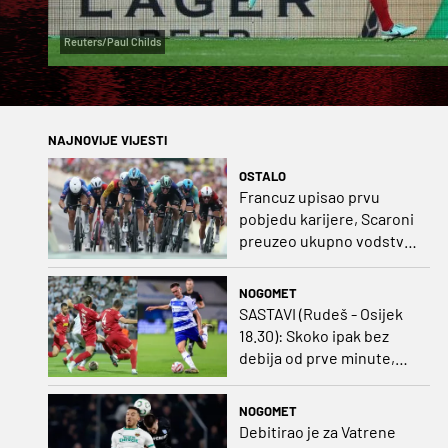
Reuters/Paul Childs
NAJNOVIJE VIJESTI
OSTALO
Francuz upisao prvu
pobjedu karijere, Scaroni
preuzeo ukupno vodstvo
u Poljskoj
NOGOMET
SASTAVI (Rudeš - Osijek
18.30): Skoko ipak bez
debija od prve minute,
gosti promijenili
napadača u odnosu na
NOGOMET
prvo kolo
Debitirao je za Vatrene