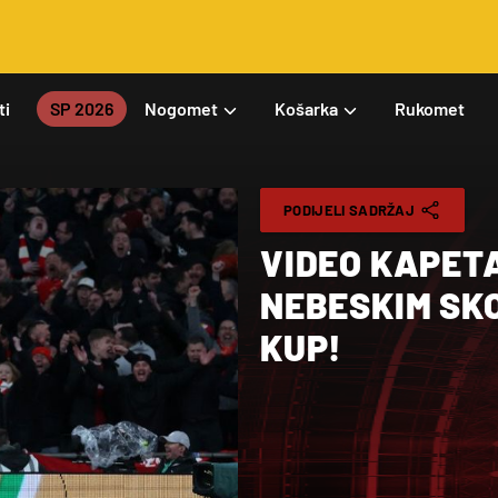
ti
SP 2026
Nogomet
Košarka
Rukomet
PODIJELI SADRŽAJ
VIDEO KAPET
NEBESKIM SK
KUP!