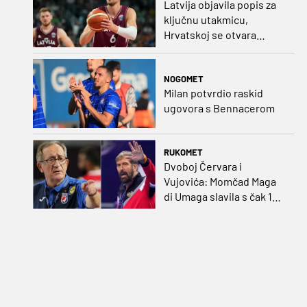
Latvija objavila popis za
ključnu utakmicu,
Hrvatskoj se otvara
velika prilika
NOGOMET
Milan potvrdio raskid
ugovora s Bennacerom
RUKOMET
Dvoboj Červara i
Vujovića: Momčad Maga
di Umaga slavila s čak 12
golova razlike