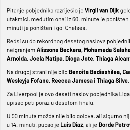
Pitanje pobjednika razriješio je
Virgil van Dijk
golo
utakmici, međutim onaj iz 60. minute je poništen
minuti je poništen i gol Chelsea.
Redsi su do rekordnog desetog naslova pobjednika
neigranjem
Alissona Beckera, Mohameda Salaha
Arnolda, Joela Matipa, Dioga Jote, Thiaga Alcan
Na drugoj strani nije bilo
Benoita Badiashilea, C
Wesleyja Fofane, Reecea Jamesa i Thiaga Silve
.
Za Liverpool je ovo deseti naslov pobjednika Liga 
upisao peti poraz u desetom finalu.
U 90 minuta možda nije bilo golova, ali sigurno ni
u 14. minuti, pucao je
Luis Diaz
, ali je
Đorđe Petro