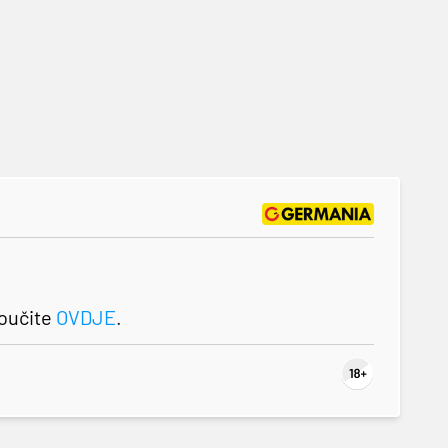
roučite
OVDJE
.