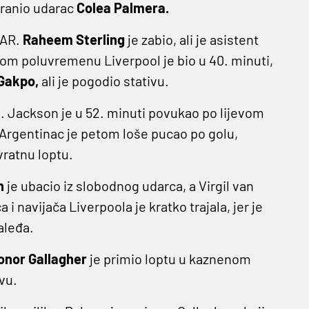
branio udarac
Colea Palmera.
VAR.
Raheem Sterling
je zabio, ali je asistent
vom poluvremenu Liverpool je bio u 40. minuti,
Gakpo,
ali je pogodio stativu.
. Jackson je u 52. minuti povukao po lijevom
Argentinac je petom loše pucao po golu,
vratnu loptu.
n
je ubacio iz slobodnog udarca, a Virgil van
 i navijača Liverpoola je kratko trajala, jer je
aleđa.
onor Gallagher
je primio loptu u kaznenom
vu.