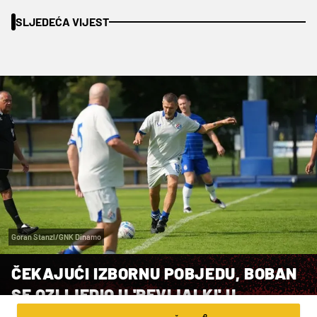
SLJEDEĆA VIJEST
Goran Stanzl/GNK Dinamo
ČEKAJUĆI IZBORNU POBJEDU, BOBAN
SE OZLIJEDIO U 'REVIJALKI' U
MAKSIMIRU!