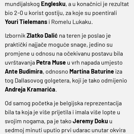
mundijalskog
Englesku
, a u konačnici je rezultat
bio 2-0 u korist gostiju, za koje su poentirali
Youri Tielemans
i Romelu Lukaku.
Izbornik
Zlatko Dalić
na teren je poslao je
praktički najjače moguće snage, jedino su
promjene u odnosu na očekivanu postavu bila
uvrštavanja
Petra Muse
u vrh napada umjesto
Ante Budimira
, odnosno
Martina Baturine
iza
tog Dallasovog golgetera, koji je tako odmijenio
Andreja Kramarića
.
Od samog početka je belgijska reprezentacija
bila ta koja je više prijetila i imala više lopte u
svojim nogama, pa je tako
Jeremy Doku
u
sedmoj minuti uputio prvi udarac unutar okvira