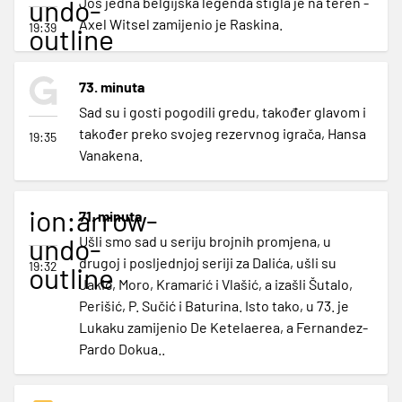
undo-
Još jedna belgijska legenda stigla je na teren -
Axel Witsel zamijenio je Raskina.
19:39
outline
73. minuta
Sad su i gosti pogodili gredu, također glavom i
također preko svojeg rezervnog igrača, Hansa
19:35
Vanakena.
ion:arrow-
71. minuta
undo-
Ušli smo sad u seriju brojnih promjena, u
drugoj i posljednjoj seriji za Dalića, ušli su
19:32
outline
Jakić, Moro, Kramarić i Vlašić, a izašli Šutalo,
Perišić, P. Sučić i Baturina. Isto tako, u 73. je
Lukaku zamijenio De Ketelaerea, a Fernandez-
Pardo Dokua..