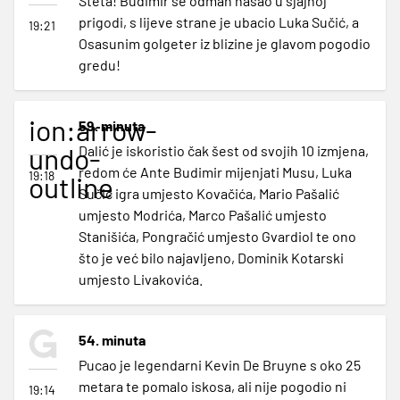
Šteta! Budimir se odmah našao u sjajnoj
prigodi, s lijeve strane je ubacio Luka Sučić, a
19:21
Osasunim golgeter iz blizine je glavom pogodio
gredu!
ion:arrow-
59. minuta
undo-
Dalić je iskoristio čak šest od svojih 10 izmjena,
redom će Ante Budimir mijenjati Musu, Luka
19:18
outline
Sučić igra umjesto Kovačića, Mario Pašalić
umjesto Modrića, Marco Pašalić umjesto
Stanišića, Pongračić umjesto Gvardiol te ono
što je već bilo najavljeno, Dominik Kotarski
umjesto Livakovića.
54. minuta
Pucao je legendarni Kevin De Bruyne s oko 25
metara te pomalo iskosa, ali nije pogodio ni
19:14