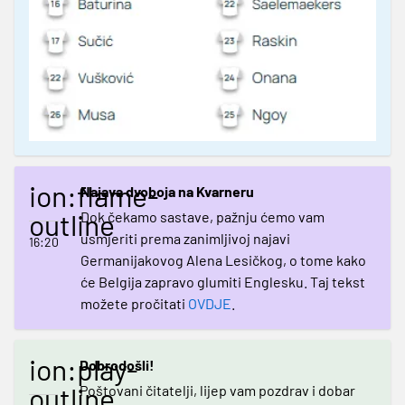
ion:flame-
Najava dvoboja na Kvarneru
outline
Dok čekamo sastave, pažnju ćemo vam
usmjeriti prema zanimljivoj najavi
16:20
Germanijakovog Alena Lesičkog, o tome kako
će Belgija zapravo glumiti Englesku. Taj tekst
možete pročitati
OVDJE
.
ion:play-
Dobrodošli!
outline
Poštovani čitatelji, lijep vam pozdrav i dobar