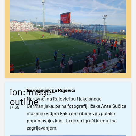
ion:image-
Germanijak na Rujevici
outline
Naravno, na Rujevici su i jake snage
Germanijaka, pa na fotografiji Ižaka Ante Sučića
17:35
možemo vidjeti kako se tribine već polako
popunjavaju, kao i to da su igrači krenuli sa
zagrijavanjem.