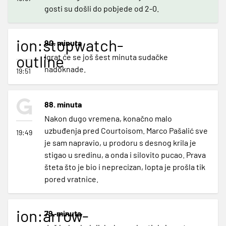
gosti su došli do pobjede od 2-0.
ion:stopwatch-
90. minuta
outline
Igrat će se još šest minuta sudačke
nadoknade.
19:51
88. minuta
Nakon dugo vremena, konačno malo
uzbuđenja pred Courtoisom. Marco Pašalić sve
19:49
je sam napravio, u prodoru s desnog krila je
stigao u sredinu, a onda i silovito pucao. Prava
šteta što je bio i neprecizan, lopta je prošla tik
pored vratnice.
ion:arrow-
79. minuta