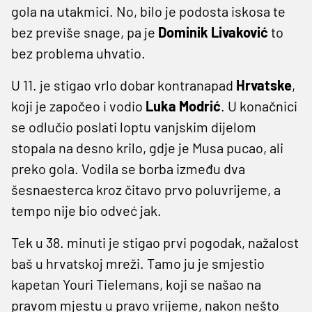
gola na utakmici. No, bilo je podosta iskosa te
bez previše snage, pa je
Dominik Livaković
to
bez problema uhvatio.
U 11. je stigao vrlo dobar kontranapad
Hrvatske
,
koji je započeo i vodio
Luka Modrić
. U konačnici
se odlučio poslati loptu vanjskim dijelom
stopala na desno krilo, gdje je Musa pucao, ali
preko gola. Vodila se borba između dva
šesnaesterca kroz čitavo prvo poluvrijeme, a
tempo nije bio odveć jak.
Tek u 38. minuti je stigao prvi pogodak, nažalost
baš u hrvatskoj mreži. Tamo ju je smjestio
kapetan Youri Tielemans, koji se našao na
pravom mjestu u pravo vrijeme, nakon nešto