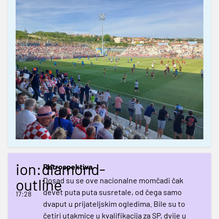
ion:diamond-
Retrospektiva
outline
Dosad su se ove nacionalne momčadi čak
devet puta puta susretale, od čega samo
17:28
dvaput u prijateljskim ogledima. Bile su to
četiri utakmice u kvalifikacija za SP, dvije u