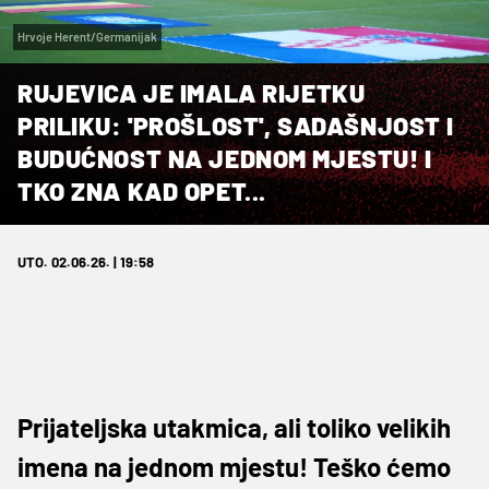
Hrvoje Herent/Germanijak
RUJEVICA JE IMALA RIJETKU
PRILIKU: 'PROŠLOST', SADAŠNJOST I
BUDUĆNOST NA JEDNOM MJESTU! I
TKO ZNA KAD OPET...
UTO. 02.06.26. | 19:58
Prijateljska utakmica, ali toliko velikih
imena na jednom mjestu! Teško ćemo