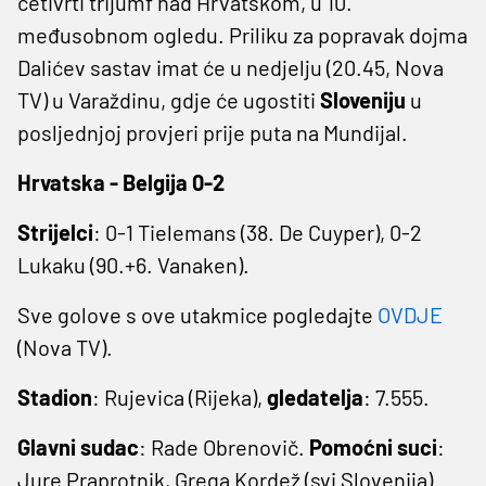
četivrti trijumf nad Hrvatskom, u 10.
međusobnom ogledu. Priliku za popravak dojma
Dalićev sastav imat će u nedjelju (20.45, Nova
TV) u Varaždinu, gdje će ugostiti
Sloveniju
u
posljednjoj provjeri prije puta na Mundijal.
Hrvatska - Belgija 0-2
Strijelci
: 0-1 Tielemans (38. De Cuyper), 0-2
Lukaku (90.+6. Vanaken).
Sve golove s ove utakmice pogledajte
OVDJE
(Nova TV).
Stadion
: Rujevica (Rijeka),
gledatelja
: 7.555.
Glavni
sudac
: Rade Obrenovič.
Pomoćni suci
:
Jure Praprotnik, Grega Kordež (svi Slovenija).