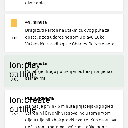
okvir gola.
49. minuta
Drugi žuti karton na utakmici, ovog puta za
goste, a zog udarca nogom u glavu Luke
19:09
Vuškovića zaradio ga je Charles De Ketelaere.
ion:play-
46. minuta
outline
Počelo je drugo poluvrijeme, bez promjena u
sastavima.
19:05
ion:create-
POLUVRIJEME
outline
Iza nas je prvih 45 minuta prijateljskog ogled
Vatrenih i Crvenih vragova, no u tom prvom
18:57
dijelu nije bilo baš previše vatre. Kao da su ova
nešto ranija satnica, baš kao i teške noge