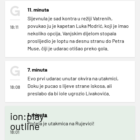
11. minuta
Sijevnula je sad kontra u režiji Vatrenih,
povukao ju je kapetan Luka Modrić, koji je imao
18:11
nekoliko opcija. Vanjskim dijelom stopala
proslijedio je loptu na desnu stranu do Petra
Muse, čiji je udarac otišao preko gola.
7. minuta
Evo prvi udarac unutar okvira na utakmici,
Doku je pucao s lijeve strane iskosa, ali
18:08
preslabo da bi iole ugrozio Livakovića.
ion:play-
1. minuta
outline
Počela je utakmica na Rujevici!
18:01