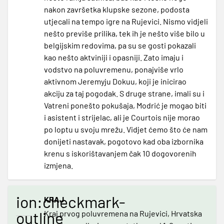
nakon završetka klupske sezone, podosta
utjecali na tempo igre na Rujevici. Nismo vidjeli
nešto previše prilika, tek ih je nešto više bilo u
belgijskim redovima, pa su se gosti pokazali
kao nešto aktviniji i opasniji. Zato imaju i
vodstvo na poluvremenu, ponajviše vrlo
aktivnom Jeremyju Dokuu, koji je inicirao
akciju za taj pogodak. S druge strane, imali su i
Vatreni ponešto pokušaja, Modrić je mogao biti
i asistent i strijelac, ali je Courtois nije morao
po loptu u svoju mrežu. Vidjet ćemo što će nam
donijeti nastavak, pogotovo kad oba izbornika
krenu s iskorištavanjem čak 10 dogovorenih
izmjena.
ion:checkmark-
KRAJ
outline
Kraj prvog poluvremena na Rujevici, Hrvatska