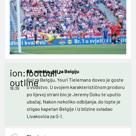
ion:football-
38. minuta, gol za Belgiju
outline
Gol za Belgiju, Youri Tielemans doveo je goste
u vodstvo. U svojem karakterističnom prodoru
18:39
po lijevoj strani bio je Jeremy Doku te uputio
ubačaj. Nakon nekoliko odbijanja, do lopte je
stigao kapetan Belgije i iz blizine svladao
Livakovića za 0-1.