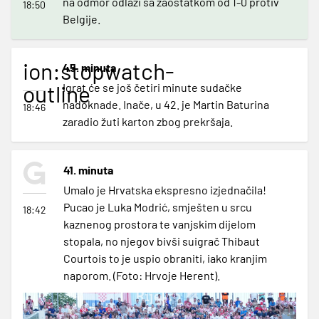
na odmor odlazi sa zaostatkom od 1-0 protiv
18:50
Belgije.
ion:stopwatch-
45. minuta
outline
Igrat će se još četiri minute sudačke
nadoknade. Inače, u 42. je Martin Baturina
18:46
zaradio žuti karton zbog prekršaja.
41. minuta
Umalo je Hrvatska ekspresno izjednačila!
Pucao je Luka Modrić, smješten u srcu
18:42
kaznenog prostora te vanjskim dijelom
stopala, no njegov bivši suigrač Thibaut
Courtois to je uspio obraniti, iako kranjim
naporom. (Foto: Hrvoje Herent).