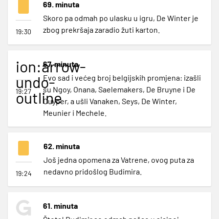
69. minuta
Skoro pa odmah po ulasku u igru, De Winter je
zbog prekršaja zaradio žuti karton.
19:30
ion:arrow-
67. minuta
undo-
Evo sad i većeg broj belgijskih promjena: izašli
su Ngoy, Onana, Saelemakers, De Bruyne i De
19:27
outline
Cuyper, a ušli Vanaken, Seys, De Winter,
Meunier i Mechele.
62. minuta
Još jedna opomena za Vatrene, ovog puta za
nedavno pridošlog Budimira.
19:24
61. minuta