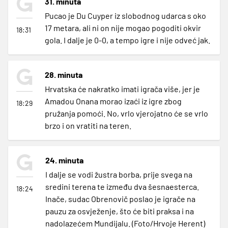
31. minuta
Pucao je Du Cuyper iz slobodnog udarca s oko
17 metara, ali ni on nije mogao pogoditi okvir
18:31
gola. I dalje je 0-0, a tempo igre i nije odveć jak.
28. minuta
Hrvatska će nakratko imati igrača više, jer je
Amadou Onana morao izaći iz igre zbog
18:29
pružanja pomoći. No, vrlo vjerojatno će se vrlo
brzo i on vratiti na teren.
24. minuta
I dalje se vodi žustra borba, prije svega na
sredini terena te između dva šesnaesterca.
18:24
Inače, sudac Obrenovič poslao je igrače na
pauzu za osvježenje, što će biti praksa i na
nadolazećem Mundijalu. (Foto/Hrvoje Herent)