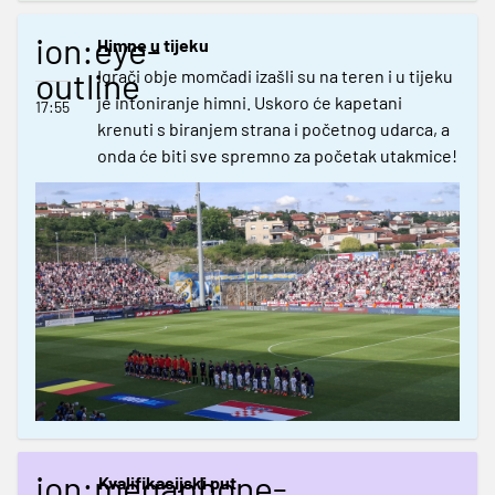
ion:eye-
Himne u tijeku
outline
Igrači obje momčadi izašli su na teren i u tijeku
je intoniranje himni. Uskoro će kapetani
17:55
krenuti s biranjem strana i početnog udarca, a
onda će biti sve spremno za početak utakmice!
ion:megaphone-
Kvalifikacijski put