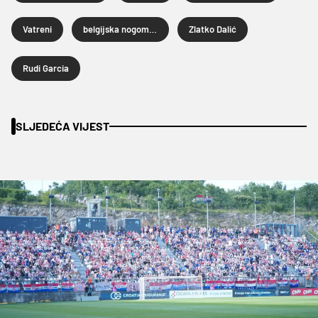
Vatreni
belgijska nogometna reprezentacija
Zlatko Dalić
Rudi Garcia
SLJEDEĆA VIJEST