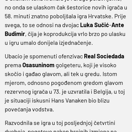
no onda se ulaskom čak šestorice novih igrača u
58. minuti znatno poboljšala igra Hrvatske. Prije
svega, to se odnosi na dvojac
Luka Sučić
-
Ante
Budimir
, čija je koprodukcija vrlo brzo po ulasku
u igru umalo donijela izjednačenje.
Ubacio je spomenuti ofenzivac
Real Sociedada
prema
Osasuninom
golgeteru, koji je visoko
skočio i gađao glavom, ali tek u gredu. Istom
mjerom, odnosno pogođenom gredom glavom
rezervnog igrača u 73. je uzvratila i Belgija, u toj
je situaciji iskusni Hans Vanaken bio blizu
povećanja vodstva.
Razvodnila se igra u toj posljednjoj četvrtini
dvoboja, pogotovo nakon brojnih izmjena na