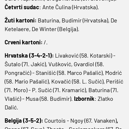
Četvrti sudac
: Ante Čulina (Hrvatska).
Žuti kartoni:
Baturina, Budimir (Hrvatska), De
Ketelaere, De Winter (Belgija).
Crveni kartoni:
/.
Hrvatska (3-4-2-1):
Livaković (58. Kotarski) -
Šutalo (71. Jakić), Vušković, Gvardiol (58.
Pongračić) - Stanišić (58. Marco Pašalić), Modrić
(58. Mario Pašalić), Kovačić (58. L. Sučić), Perišić
(71. Moro) - P. Sučić (71. Kramarić), Baturina (71.
Vlašić) - Musa (58. Budimir).
Izbornik
: Zlatko
Dalić.
Belgija (3-5-2):
Courtois - Ngoy (67. Vanaken)
,
Onana (67. Seys), Theate - Saelemaekers (67. De