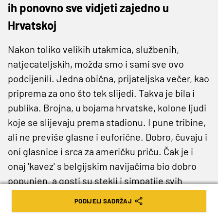
ih ponovno sve vidjeti zajedno u
Hrvatskoj
Nakon toliko velikih utakmica, službenih,
natjecateljskih, možda smo i sami sve ovo
podcijenili. Jedna obična, prijateljska večer, kao
priprema za ono što tek slijedi. Takva je bila i
publika. Brojna, u bojama hrvatske, kolone ljudi
koje se slijevaju prema stadionu. I pune tribine,
ali ne previše glasne i euforične. Dobro, čuvaju i
oni glasnice i srca za američku priču. Čak je i
onaj 'kavez' s belgijskim navijačima bio dobro
popunjen, a gosti su stekli i simpatije svih
ostalih kad su pljeskali hrvatskoj himni.
PODIJELI SADRŽAJ
Poslužilo je i vrijeme, Sunce, čist pogled na