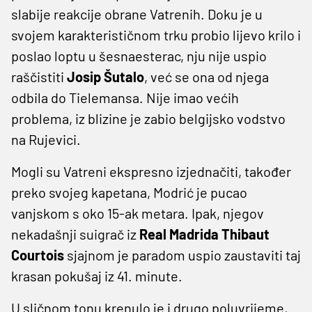
slabije reakcije obrane Vatrenih. Doku je u
svojem karakterističnom trku probio lijevo krilo i
poslao loptu u šesnaesterac, nju nije uspio
raščistiti
Josip Šutalo
, već se ona od njega
odbila do Tielemansa. Nije imao većih
problema, iz blizine je zabio belgijsko vodstvo
na Rujevici.
Mogli su Vatreni ekspresno izjednačiti, također
preko svojeg kapetana, Modrić je pucao
vanjskom s oko 15-ak metara. Ipak, njegov
nekadašnji suigrač iz
Real Madrida Thibaut
Courtois
sjajnom je paradom uspio zaustaviti taj
krasan pokušaj iz 41. minute.
U sličnom tonu krenulo je i drugo poluvrijeme,