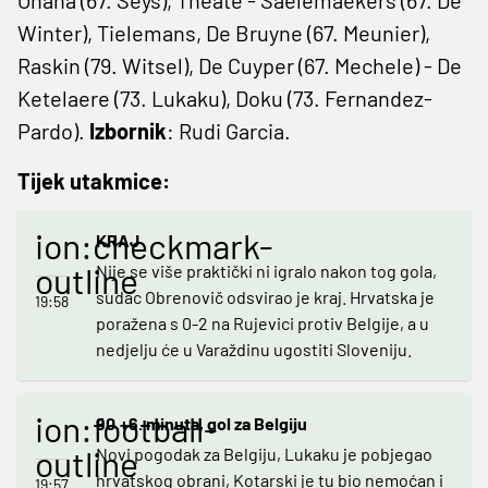
Winter), Tielemans, De Bruyne (67. Meunier),
Raskin (79. Witsel), De Cuyper (67. Mechele) - De
Ketelaere (73. Lukaku), Doku (73. Fernandez-
Pardo).
Izbornik
: Rudi Garcia.
Tijek utakmice:
ion:checkmark-
KRAJ
outline
Nije se više praktički ni igralo nakon tog gola,
sudac Obrenovič odsvirao je kraj. Hrvatska je
19:58
poražena s 0-2 na Rujevici protiv Belgije, a u
nedjelju će u Varaždinu ugostiti Sloveniju.
ion:football-
90.+6. minuta, gol za Belgiju
outline
Novi pogodak za Belgiju, Lukaku je pobjegao
hrvatskog obrani, Kotarski je tu bio nemoćan i
19:57