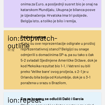
onima za Euro, a posljednji susret bio je onaj na
katarskom Mundijalu. Ukupna je bilanca posve
je izjednačenja: Hrvatska ima tri pobjede,
Belgija isto, a toliko je bilo i remija.
ion:stopwatch-
Pogled unatrag
outline
Kako su ove reprezentacije odigrale u prošloj
reprezentativnoj stanci? Belgijci su snage
17:12
odmjerili s domaćinima SP-a, pa su tako s čak
5-2 svladali Sjedinjene Američke Države, dok je
kod Meksika rezultat bio 1-1. I Vatreni su bili
preko ‘Velike bare’ ovog proljeća, s 2-1 je u
Orlandu bila bolja od Kolumbije, dok je s 3-1
poražena u srazu s Brazilom.
ion:repeat-
Evo za koga su se odlučili Dalić i Garcia