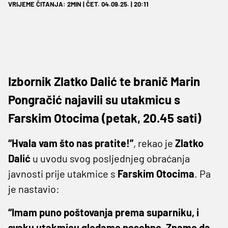
VRIJEME ČITANJA: 2MIN | ČET. 04.09.25. | 20:11
Izbornik Zlatko Dalić te branič Marin
Pongračić najavili su utakmicu s
Farskim Otocima (petak, 20.45 sati)
“Hvala vam što nas pratite!”
, rekao je
Zlatko
Dalić
u uvodu svog posljednjeg obraćanja
javnosti prije utakmice s
Farskim
Otocima
. Pa
je nastavio:
“Imam puno poštovanja prema suparniku, i
svaku utakmicu gledamo posebno. Znamo da