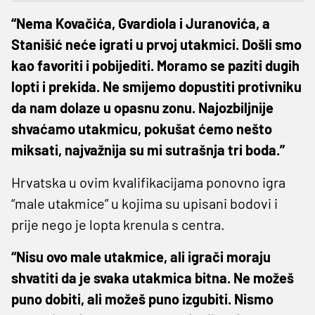
“Nema Kovačića, Gvardiola i Juranovića, a
Stanišić neće igrati u prvoj utakmici. Došli smo
kao favoriti i pobijediti. Moramo se paziti dugih
lopti i prekida. Ne smijemo dopustiti protivniku
da nam dolaze u opasnu zonu. Najozbiljnije
shvaćamo utakmicu, pokušat ćemo nešto
miksati, najvažnija su mi sutrašnja tri boda.”
Hrvatska u ovim kvalifikacijama ponovno igra
“male utakmice” u kojima su upisani bodovi i
prije nego je lopta krenula s centra.
“Nisu ovo male utakmice, ali igrači moraju
shvatiti da je svaka utakmica bitna. Ne možeš
puno dobiti, ali možeš puno izgubiti. Nismo