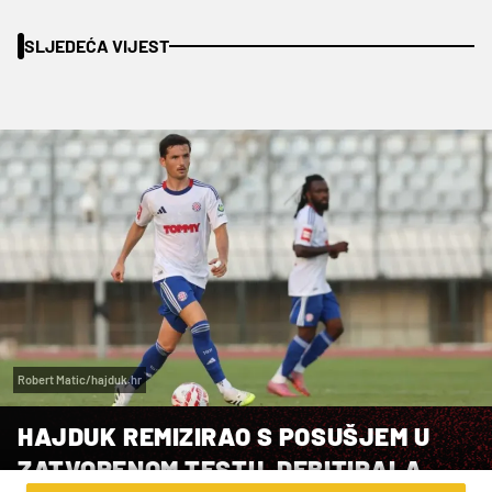
SLJEDEĆA VIJEST
Robert Matic/hajduk.hr
HAJDUK REMIZIRAO S POSUŠJEM U
ZATVORENOM TESTU, DEBITIRALA