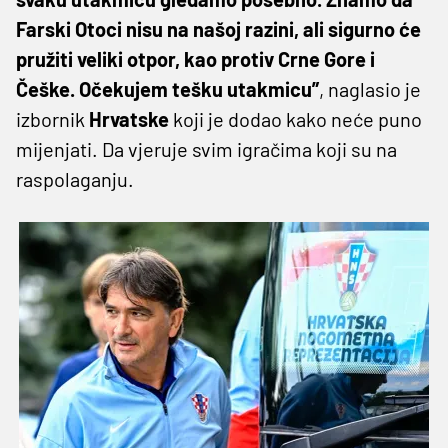
Farski Otoci nisu na našoj razini, ali sigurno će
pružiti veliki otpor, kao protiv Crne Gore i
Češke. Očekujem tešku utakmicu”
, naglasio je
izbornik
Hrvatske
koji je dodao kako neće puno
mijenjati. Da vjeruje svim igračima koji su na
raspolaganju.