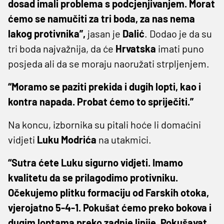
dosad imali problema s podcjenjivanjem. Morat
ćemo se namučiti za tri boda, za nas nema
lakog protivnika”,
jasan je
Dalić
. Dodao je da su
tri boda najvažnija, da će
Hrvatska
imati puno
posjeda ali da se moraju naoružati strpljenjem.
“Moramo se paziti prekida i dugih lopti, kao i
kontra napada. Probat ćemo to spriječiti.”
Na koncu, izbornika su pitali hoće li domaćini
vidjeti
Luku
Modrića
na utakmici.
“Sutra ćete Luku sigurno vidjeti. Imamo
kvalitetu da se prilagodimo protivniku.
Očekujemo plitku formaciju od Farskih otoka,
vjerojatno 5-4-1. Pokušat ćemo preko bokova i
dugim loptama preko zadnje linije. Pokušavat