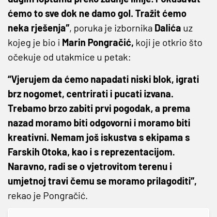
ćemo to sve dok ne damo gol. Tražit ćemo
neka rješenja”
, poruka je izbornika
Dalića
uz
kojeg je bio i
Marin
Pongračić,
koji je otkrio što
očekuje od utakmice u petak:
“Vjerujem da ćemo napadati niski blok, igrati
brz nogomet, centrirati i pucati izvana.
Trebamo brzo zabiti prvi pogodak, a prema
nazad moramo biti odgovorni i moramo biti
kreativni. Nemam još iskustva s ekipama s
Farskih Otoka, kao i s reprezentacijom.
Naravno, radi se o vjetrovitom terenu i
umjetnoj travi čemu se moramo prilagoditi”,
rekao je Pongračić.