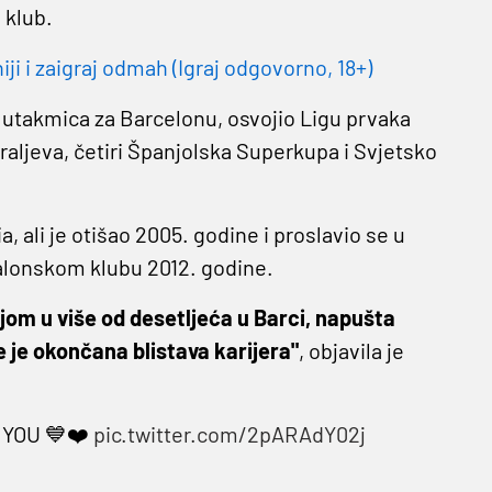
 klub.
 i zaigraj odmah (Igraj odgovorno, 18+)
0 utakmica za Barcelonu, osvojio Ligu prvaka
raljeva, četiri Španjolska Superkupa i Svjetsko
 ali je otišao 2005. godine i proslavio se u
talonskom klubu 2012. godine.
vojom u više od desetljeća u Barci, napušta
 je okončana blistava karijera"
, objavila je
 YOU 💙❤️
pic.twitter.com/2pARAdY02j