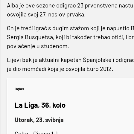
Alba je ove sezone odigrao 23 prvenstvena nastu
osvojila svoj 27. naslov prvaka.
On je treći igrač s dugim stažom koji je napusti
Sergia Busquetsa, koji bi također trebao otići, i b
povlačenje u studenom.
Lijevi bek je aktualni kapetan Španjolske i odigr
je dio momčadi koja je osvojila Euro 2012.
Oglas
La Liga, 36. kolo
Utorak, 23. svibnja
Celta – Girona 1-1