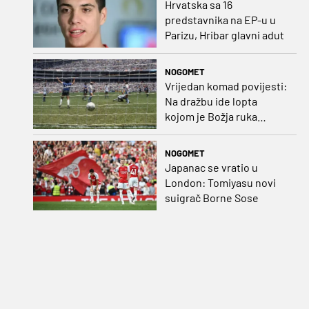
Hrvatska sa 16
predstavnika na EP-u u
Parizu, Hribar glavni adut
NOGOMET
Vrijedan komad povijesti:
Na dražbu ide lopta
kojom je Božja ruka
postigla gol
NOGOMET
Japanac se vratio u
London: Tomiyasu novi
suigrač Borne Sose