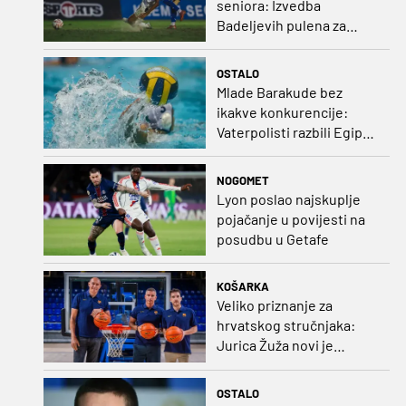
seniora: Izvedba
Badeljevih pulena za
čistu peticu protiv
Bruggea!
OSTALO
Mlade Barakude bez
ikakve konkurencije:
Vaterpolisti razbili Egipat
za polufinale SP-a!
NOGOMET
Lyon poslao najskuplje
pojačanje u povijesti na
posudbu u Getafe
KOŠARKA
Veliko priznanje za
hrvatskog stručnjaka:
Jurica Žuža novi je
pomoćni trener
Barcelone!
OSTALO