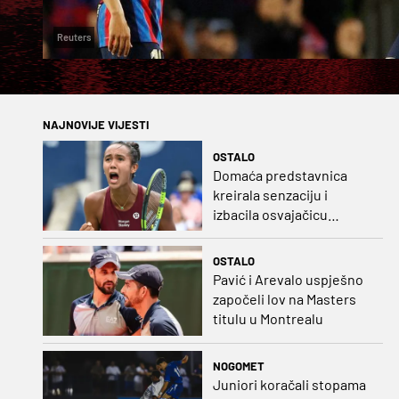
Reuters
NAJNOVIJE VIJESTI
OSTALO
Domaća predstavnica
kreirala senzaciju i
izbacila osvajačicu
Roland Garrosa
OSTALO
Pavić i Arevalo uspješno
započeli lov na Masters
titulu u Montrealu
NOGOMET
Juniori koračali stopama