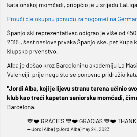
katalonskoj momčadi, priopćio je u srijedu LaLiga
Prouči cjelokupnu ponudu za nogomet na Germaniji
Španjolski reprezentativac odigrao je više od 45
2015., šest naslova prvaka Španjolske, pet Kupa k
klupsko prvenstvo.
Alba je došao kroz Barceloninu akademiju La Masia,
Valenciji, prije nego što se ponovno pridružio ka
"Jordi Alba, koji je lijevu stranu terena učinio s
klub kao treći kapetan seniorske momčadi, čime
Barcelona.
💙❤️ GRÀCIES 💙❤️ GRACIAS 💙❤️ THANK
— Jordi Alba (@JordiAlba)
May 24, 2023