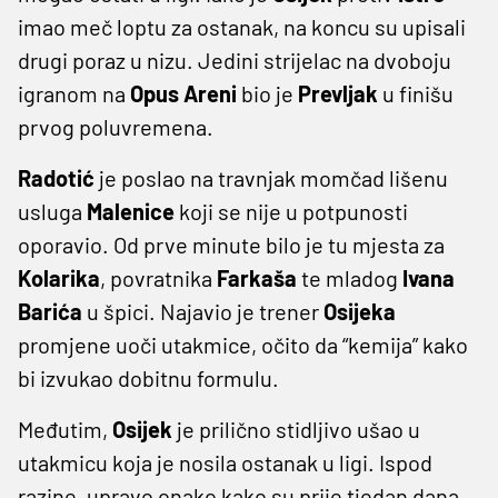
imao meč loptu za ostanak, na koncu su upisali
drugi poraz u nizu. Jedini strijelac na dvoboju
igranom na
Opus
Areni
bio je
Prevljak
u finišu
prvog poluvremena.
Radotić
je poslao na travnjak momčad lišenu
usluga
Malenice
koji se nije u potpunosti
oporavio. Od prve minute bilo je tu mjesta za
Kolarika
, povratnika
Farkaša
te mladog
Ivana
Barića
u špici. Najavio je trener
Osijeka
promjene uoči utakmice, očito da “kemija” kako
bi izvukao dobitnu formulu.
Međutim,
Osijek
je prilično stidljivo ušao u
utakmicu koja je nosila ostanak u ligi. Ispod
razine, upravo onako kako su prije tjedan dana