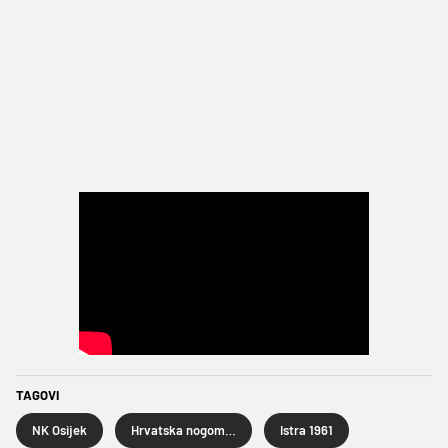
TAGOVI
NK Osijek
Hrvatska nogometna liga
Istra 1961