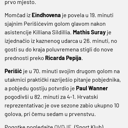
prvo mjesto.
Momčad iz
Eindhovena
je povela u 19. minuti
sjajnim Perišićevim golom glavom nakon
asistencije Killiana Sildillia.
Mathis Suray
je
izjednačio iz kaznenog udarca u 26. minuti, no
gosti su do kraja poluvremena stigli do nove
prednosti preko
Ricarda Pepija
.
Perišić
je u 70. minuti svojim drugom golom na
utakmici praktički razriješio pitanje pobjednika,
a pobjedu gostiju potvrdio je
Paul Wanner
pogodivši u 82. minuti za 4-1. Hrvatski
reprezentativac je ove sezone zabio ukupno 10
golova, pri čemu sedam u prvenstvu.
Pogotke pogledajte
OVDJE
. (Sport Klub)