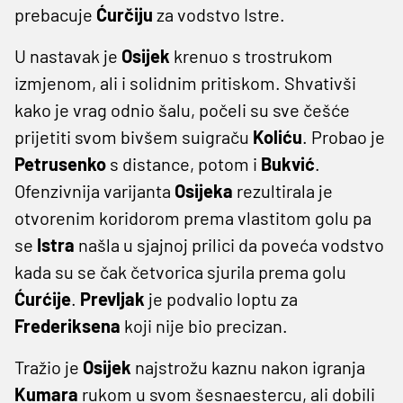
prebacuje
Ćurčiju
za vodstvo Istre.
U nastavak je
Osijek
krenuo s trostrukom
izmjenom, ali i solidnim pritiskom. Shvativši
kako je vrag odnio šalu, počeli su sve češće
prijetiti svom bivšem suigraču
Koliću
. Probao je
Petrusenko
s distance, potom i
Bukvić
.
Ofenzivnija varijanta
Osijeka
rezultirala je
otvorenim koridorom prema vlastitom golu pa
se
Istra
našla u sjajnoj prilici da poveća vodstvo
kada su se čak četvorica sjurila prema golu
Ćurćije
.
Prevljak
je podvalio loptu za
Frederiksena
koji nije bio precizan.
Tražio je
Osijek
najstrožu kaznu nakon igranja
Kumara
rukom u svom šesnaestercu, ali dobili