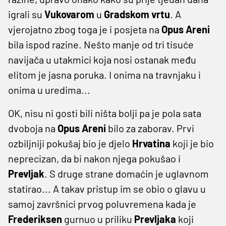
igrali su
Vukovarom
u
Gradskom
vrtu
. A
vjerojatno zbog toga je i posjeta na
Opus
Areni
bila ispod razine. Nešto manje od tri tisuće
navijača u utakmici koja nosi ostanak među
elitom je jasna poruka. I onima na travnjaku i
onima u uredima...
OK, nisu ni gosti bili ništa bolji pa je pola sata
dvoboja na
Opus
Areni
bilo za zaborav. Prvi
ozbiljniji pokušaj bio je djelo
Hrvatina
koji je bio
neprecizan, da bi nakon njega pokušao i
Prevljak
. S druge strane domaćin je uglavnom
statirao... A takav pristup im se obio o glavu u
samoj završnici prvog poluvremena kada je
Frederiksen
gurnuo u priliku
Prevljaka
koji