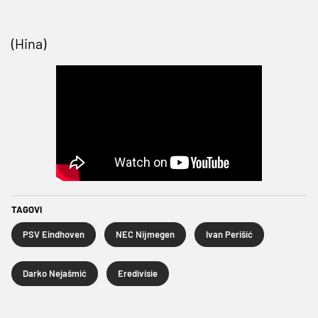
(Hina)
TAGOVI
PSV Eindhoven
NEC Nijmegen
Ivan Perišić
Darko Nejašmić
Eredivisie