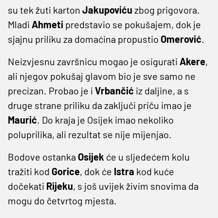
su tek žuti karton
Jakupoviću
zbog prigovora.
Mladi
Ahmeti
predstavio se pokušajem, dok je
sjajnu priliku za domaćina propustio
Omerović
.
Neizvjesnu završnicu mogao je osigurati
Akere
,
ali njegov pokušaj glavom bio je sve samo ne
precizan. Probao je i
Vrbančić
iz daljine, a s
druge strane priliku da zaključi priču imao je
Maurić
. Do kraja je Osijek imao nekoliko
poluprilika, ali rezultat se nije mijenjao.
Bodove ostanka
Osijek
će u sljedećem kolu
tražiti kod
Gorice
, dok će
Istra
kod kuće
dočekati
Rijeku
, s još uvijek živim snovima da
mogu do četvrtog mjesta.