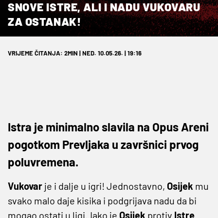
SNOVE ISTRE, ALI I NADU VUKOVARU
ZA OSTANAK!
VRIJEME ČITANJA: 2MIN | NED. 10.05.26. | 19:16
Istra je minimalno slavila na Opus Areni
pogotkom Prevljaka u završnici prvog
poluvremena.
Vukovar
je i dalje u igri! Jednostavno,
Osijek
mu
svako malo daje kisika i podgrijava nadu da bi
mogao ostati u ligi. Iako je
Osijek
protiv
Istre