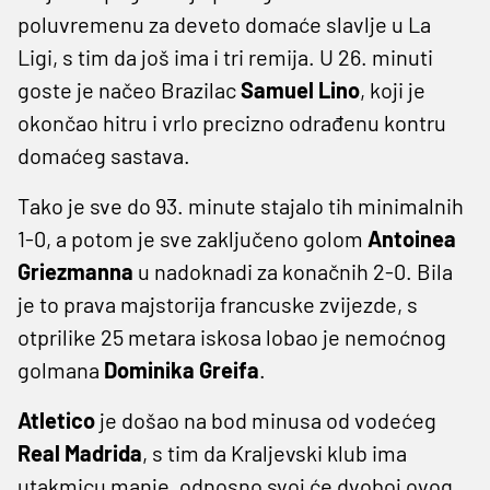
poluvremenu za deveto domaće slavlje u La
Ligi, s tim da još ima i tri remija. U 26. minuti
goste je načeo Brazilac
Samuel Lino
, koji je
okončao hitru i vrlo precizno odrađenu kontru
domaćeg sastava.
Tako je sve do 93. minute stajalo tih minimalnih
1-0, a potom je sve zaključeno golom
Antoinea
Griezmanna
u nadoknadi za konačnih 2-0. Bila
je to prava majstorija francuske zvijezde, s
otprilike 25 metara iskosa lobao je nemoćnog
golmana
Dominika Greifa
.
Atletico
je došao na bod minusa od vodećeg
Real Madrida
, s tim da Kraljevski klub ima
utakmicu manje, odnosno svoj će dvoboj ovog