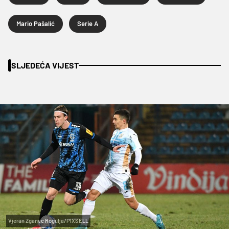
Mario Pašalić
Serie A
SLJEDEĆA VIJEST
Vjeran Zganec Rogulja/PIXSELL