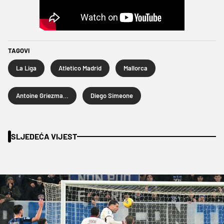
TAGOVI
La Liga
Atletico Madrid
Mallorca
Antoine Griezmann
Diego Simeone
SLJEDEĆA VIJEST