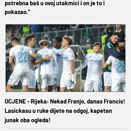
potrebna baš u ovoj utakmici i on je to i
pokazao."
OCJENE - Rijeka: Nekad Franjo, danas Francis!
Lasickasu u ruke dijete na odgoj, kapetan
junak oba ogleda!