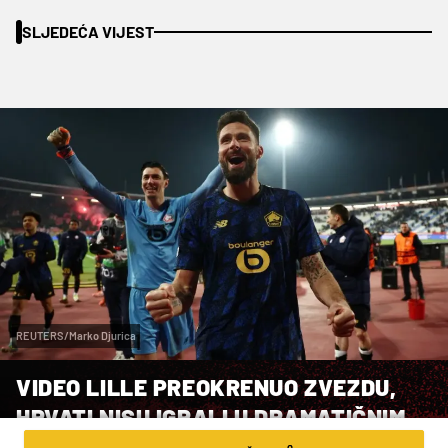
SLJEDEĆA VIJEST
REUTERS/Marko Djurica
VIDEO LILLE PREOKRENUO ZVEZDU,
HRVATI NISU IGRALI U DRAMATIČNIM
PROLASCIMA SVOJIH KLUBOVA