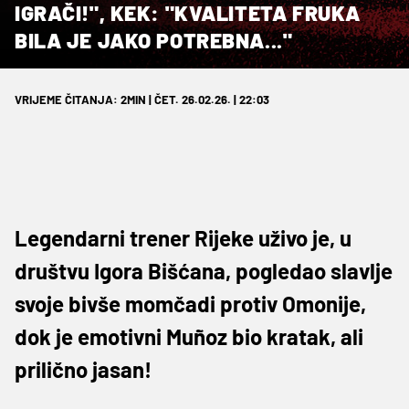
IGRAČI!", KEK: "KVALITETA FRUKA
BILA JE JAKO POTREBNA..."
VRIJEME ČITANJA: 2MIN | ČET. 26.02.26. | 22:03
Legendarni trener Rijeke uživo je, u
društvu Igora Bišćana, pogledao slavlje
svoje bivše momčadi protiv Omonije,
dok je emotivni Muñoz bio kratak, ali
prilično jasan!