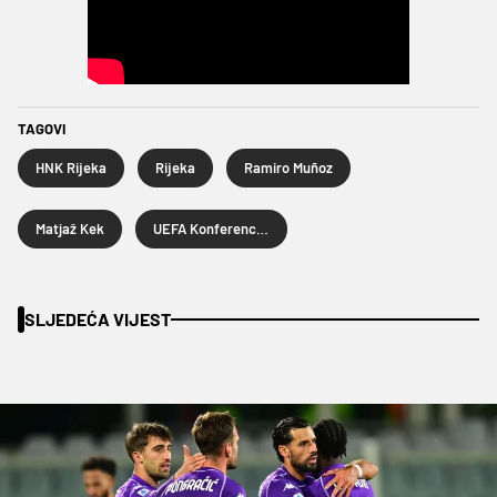
TAGOVI
HNK Rijeka
Rijeka
Ramiro Muñoz
Matjaž Kek
UEFA Konferencijska liga
SLJEDEĆA VIJEST