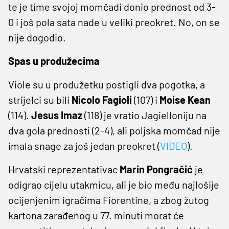
te je time svojoj momčadi donio prednost od 3-
0 i još pola sata nade u veliki preokret. No, on se
nije dogodio.
Spas u produžecima
Viole su u produžetku postigli dva pogotka, a
strijelci su bili
Nicolo Fagioli
(107) i
Moise Kean
(114).
Jesus Imaz
(118) je vratio Jagielloniju na
dva gola prednosti (2-4), ali poljska momčad nije
imala snage za još jedan preokret (
VIDEO
).
Hrvatski reprezentativac
Marin Pongračić
je
odigrao cijelu utakmicu, ali je bio među najlošije
ocijenjenim igračima Fiorentine, a zbog žutog
kartona zarađenog u 77. minuti morat će