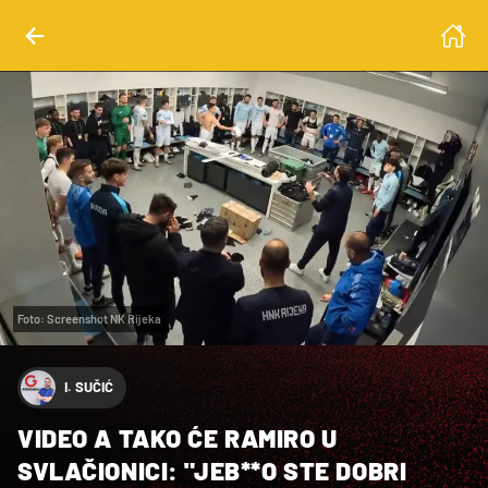
Foto: Screenshot NK Rijeka
I. SUČIĆ
VIDEO A TAKO ĆE RAMIRO U
SVLAČIONICI: "JEB**O STE DOBRI