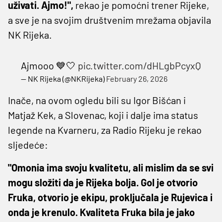
uživati. Ajmo!",
rekao je pomoćni trener Rijeke,
a sve je na svojim društvenim mrežama objavila
NK Rijeka.
Ajmooo 💙🤍
pic.twitter.com/dHLgbPcyxQ
— NK Rijeka (@NKRijeka)
February 26, 2026
Inače, na ovom ogledu bili su Igor Bišćan i
Matjaž Kek, a Slovenac, koji i dalje ima status
legende na Kvarneru, za Radio Rijeku je rekao
sljedeće:
"Omonia ima svoju kvalitetu, ali mislim da se svi
mogu složiti da je Rijeka bolja. Gol je otvorio
Fruka, otvorio je ekipu, proključala je Rujevica i
onda je krenulo. Kvaliteta Fruka bila je jako