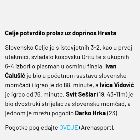
Celje potvrdilo prolaz uz doprinos Hrvata
Slovensko Celje je s istovjetnih 3-2, kao u prvoj
utakmici, svladalo kosovsku Dritu te s ukupnih
6-4 izborilo plasman u osminu finala.
Ivan
Ćalušić
je bio u početnom sastavu slovenske
momčadi i igrao je do 88. minute, a
Ivica Vidović
je igrao od 76. minute.
Svit Sešlar
(19, 43-11m) je
bio dvostruki strijelac za slovensku momčad, a
jednom je mrežu pogodio
Darko Hrka
(23).
Pogotke pogledajte
OVDJE
(Arenasport).