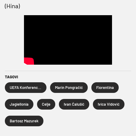
(Hina)
TAGOVI
UEFA Konferencijska liga
Marin Pongračić
Fiorentina
Jagiellonia
Celje
Ivan Ćalušić
Ivica Vidović
Bartosz Mazurek