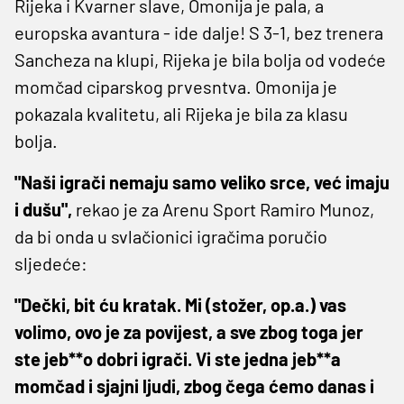
Rijeka i Kvarner slave, Omonija je pala, a
europska avantura - ide dalje! S 3-1, bez trenera
Sancheza na klupi, Rijeka je bila bolja od vodeće
momčad ciparskog prvesntva. Omonija je
pokazala kvalitetu, ali Rijeka je bila za klasu
bolja.
"Naši igrači nemaju samo veliko srce, već imaju
i dušu",
rekao je za Arenu Sport Ramiro Munoz,
da bi onda u svlačionici igračima poručio
sljedeće:
"Dečki, bit ću kratak. Mi (stožer, op.a.) vas
volimo, ovo je za povijest, a sve zbog toga jer
ste jeb**o dobri igrači. Vi ste jedna jeb**a
momčad i sjajni ljudi, zbog čega ćemo danas i