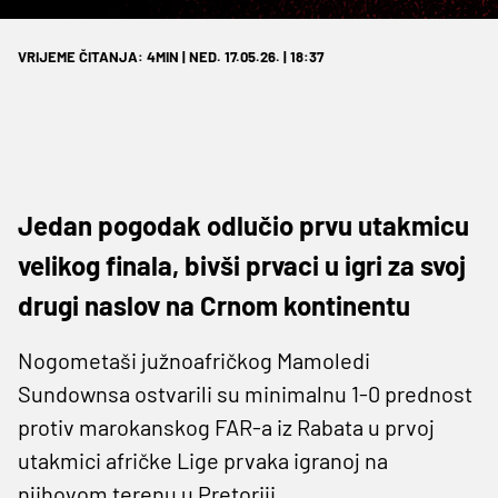
VRIJEME ČITANJA: 4MIN | NED. 17.05.26. | 18:37
Jedan pogodak odlučio prvu utakmicu
velikog finala, bivši prvaci u igri za svoj
drugi naslov na Crnom kontinentu
Nogometaši južnoafričkog Mamoledi
Sundownsa ostvarili su minimalnu 1-0 prednost
protiv marokanskog FAR-a iz Rabata u prvoj
utakmici afričke Lige prvaka igranoj na
njihovom terenu u Pretoriji.