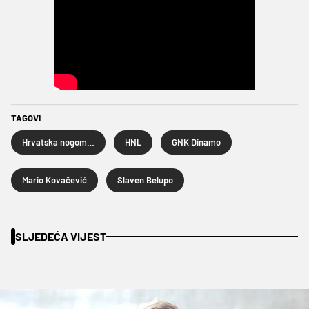
TAGOVI
Hrvatska nogometna liga
HNL
GNK Dinamo
Mario Kovačević
Slaven Belupo
SLJEDEĆA VIJEST