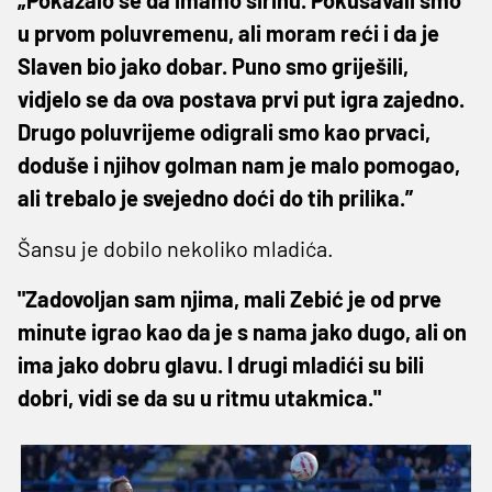
„Pokazalo se da imamo širinu. Pokušavali smo
u prvom poluvremenu, ali moram reći i da je
Slaven bio jako dobar. Puno smo griješili,
vidjelo se da ova postava prvi put igra zajedno.
Drugo poluvrijeme odigrali smo kao prvaci,
doduše i njihov golman nam je malo pomogao,
ali trebalo je svejedno doći do tih prilika.”
Šansu je dobilo nekoliko mladića.
"Zadovoljan sam njima, mali Zebić je od prve
minute igrao kao da je s nama jako dugo, ali on
ima jako dobru glavu. I drugi mladići su bili
dobri, vidi se da su u ritmu utakmica."