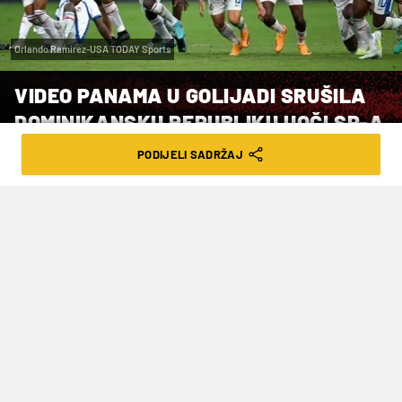
Orlando Ramirez-USA TODAY Sports
VIDEO PANAMA U GOLIJADI SRUŠILA
DOMINIKANSKU REPUBLIKU UOČI SP-A
PODIJELI SADRŽAJ
VRIJEME ČITANJA: 2MIN | ČET. 04.06.26. | 10:24
Panamci će 6. lipnja igrati posljednju
pripremnu utakmicu s BiH u St. Louisu
Nogometaši
Paname
, protivnici Hrvatske u