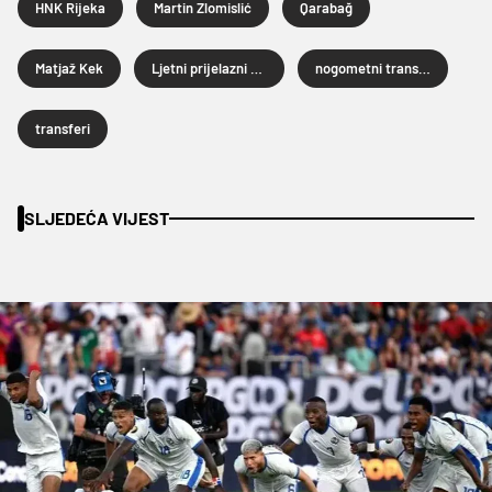
HNK Rijeka
Martin Zlomislić
Qarabağ
Matjaž Kek
Ljetni prijelazni rok 2026.
nogometni transferi
transferi
SLJEDEĆA VIJEST