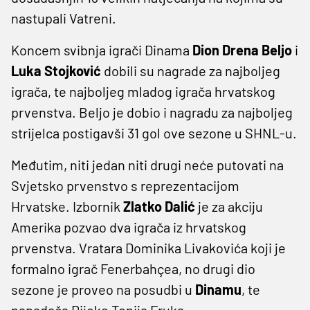
nastupali Vatreni.
Koncem svibnja igrači Dinama
Dion Drena Beljo
i
Luka Stojković
dobili su nagrade za najboljeg
igrača, te najboljeg mladog igrača hrvatskog
prvenstva. Beljo je dobio i nagradu za najboljeg
strijelca postigavši 31 gol ove sezone u SHNL-u.
Međutim, niti jedan niti drugi neće putovati na
Svjetsko prvenstvo s reprezentacijom
Hrvatske. Izbornik
Zlatko Dalić
je za akciju
Amerika pozvao dva igrača iz hrvatskog
prvenstva. Vratara Dominika Livakovića koji je
formalno igrač Fenerbahçea, no drugi dio
sezone je proveo na posudbi u
Dinamu
, te
napadača Rijeke Tonija Fruka.