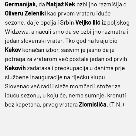
Germanijak
, da
Matjaž Kek
ozbiljno razmišlja o
Oliveru Zeleniki
kao prvom vrataru iduće
sezone, da je opcija i Srbin
Veljko Ilić
iz poljskog
Widzewa, a načuli smo da se ozbiljno razmatra i
jedan slovenski vratar. Tko god na kraju bio
Kekov
konačan izbor, sasvim je jasno da je
potraga za vratarom već postala jedan od prvih
Kekovih
zadataka i preokupacija u danima prje
službene inauguracije na riječku klupu.
Slovenac već radi i slaže momčad i stožer za
iduću sezonu, u koju će, nema sumnje, krenuti
bez kapetana, prvog vratara
Zlomislića
. (T.N.)