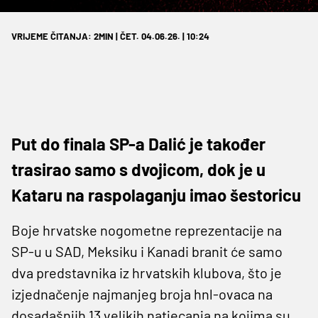
VRIJEME ČITANJA: 2MIN | ČET. 04.06.26. | 10:24
Put do finala SP-a Dalić je također
trasirao samo s dvojicom, dok je u
Kataru na raspolaganju imao šestoricu
Boje hrvatske nogometne reprezentacije na
SP-u u SAD, Meksiku i Kanadi branit će samo
dva predstavnika iz hrvatskih klubova, što je
izjednačenje najmanjeg broja hnl-ovaca na
dosadašnjih 13 velikih natjecanja na kojima su