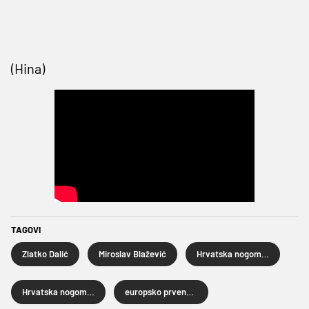
(Hina)
TAGOVI
Zlatko Dalić
Miroslav Blažević
Hrvatska nogometna reprezentacija
Hrvatska nogometna liga
europsko prvenstvo u nogometu