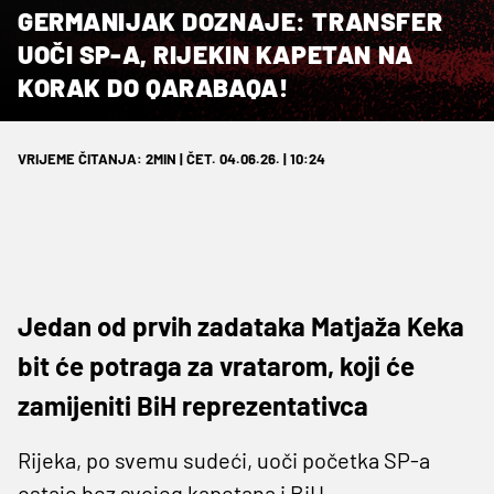
GERMANIJAK DOZNAJE: TRANSFER
UOČI SP-A, RIJEKIN KAPETAN NA
KORAK DO QARABAQA!
VRIJEME ČITANJA: 2MIN | ČET. 04.06.26. | 10:24
Jedan od prvih zadataka Matjaža Keka
bit će potraga za vratarom, koji će
zamijeniti BiH reprezentativca
Rijeka, po svemu sudeći, uoči početka SP-a
ostaje bez svojeg kapetana i BiH