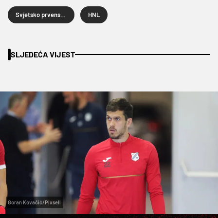
Svjetsko prvenstvo u nogometu
HNL
SLJEDEĆA VIJEST
Goran Kovačić/Pixsell