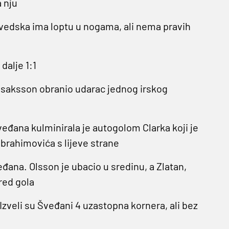
a nju
. Švedska ima loptu u nogama, ali nema pravih
dalje 1:1
 Isaksson obranio udarac jednog irskog
veđana kulminirala je autogolom Clarka koji je
brahimovića s lijeve strane
đana. Olsson je ubacio u sredinu, a Zlatan,
red gola
 Izveli su Šveđani 4 uzastopna kornera, ali bez