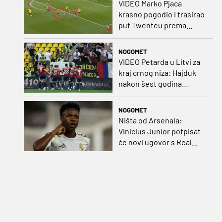
VIDEO Marko Pjaca
krasno pogodio i trasirao
put Twenteu prema
važnoj pobjedi
NOGOMET
VIDEO Petarda u Litvi za
kraj crnog niza: Hajduk
nakon šest godina
pobijedio na europskom
gostovanju
NOGOMET
Ništa od Arsenala:
Vinicius Junior potpisat
će novi ugovor s Real
Madridom