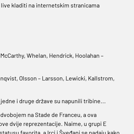
ive kladiti na internetskim stranicama
– McCarthy, Whelan, Hendrick, Hoolahan –
nqvist, Olsson – Larsson, Lewicki, Kallstrom,
edne i druge države su napunili tribine...
ni dvobojem na Stade de Franceu, a ova
ove dvije reprezentacije. Naime, u grupi E
u statusu favorita, a Irci i Šveđani se nadaju kako