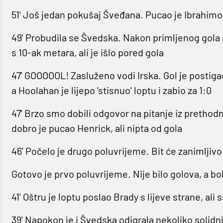
51' Još jedan pokušaj Šveđana. Pucao je Ibrahimo
49' Probudila se Švedska. Nakon primljenog gola s
s 10-ak metara, ali je išlo pored gola
47' GOOOOOL! Zasluženo vodi Irska. Gol je postig
a Hoolahan je lijepo 'stisnuo' loptu i zabio za 1:0
47' Brzo smo dobili odgovor na pitanje iz prethodn
dobro je pucao Henrick, ali nipta od gola
46' Počelo je drugo poluvrijeme. Bit će zanimljivo vi
Gotovo je prvo poluvrijeme. Nije bilo golova, a bol
41' Oštru je loptu poslao Brady s lijeve strane, ali
39' Napokon je i Švedska odigrala nekoliko solidn