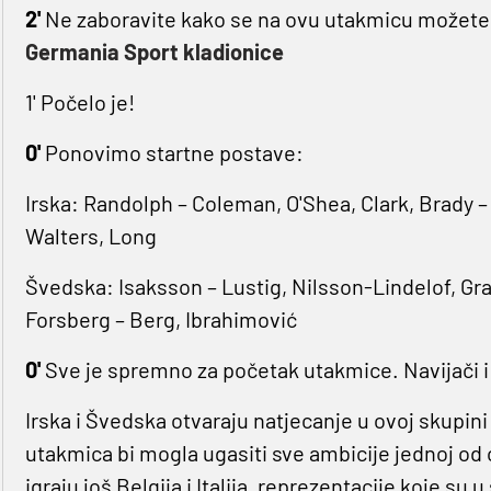
2'
Ne zaboravite kako se na ovu utakmicu možete l
Germania Sport kladionice
1' Počelo je!
0'
Ponovimo startne postave:
Irska: Randolph – Coleman, O'Shea, Clark, Brady 
Walters, Long
Švedska: Isaksson – Lustig, Nilsson-Lindelof, Gra
Forsberg – Berg, Ibrahimović
0'
Sve je spremno za početak utakmice. Navijači i j
Irska i Švedska otvaraju natjecanje u ovoj skupi
utakmica bi mogla ugasiti sve ambicije jednoj od 
igraju još Belgija i Italija, reprezentacije koje su 