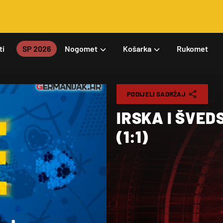
ti
SP 2026
Nogomet
Košarka
Rukomet
PODIJELI SADRŽAJ
IRSKA I ŠVED
(1:1)