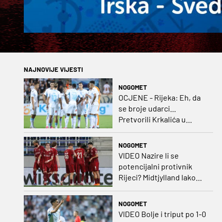
NAJNOVIJE VIJESTI
NOGOMET
OCJENE - Rijeka: Eh, da
se broje udarci...
Pretvorili Krkalića u
junaka, a izlet na uzvrat u
ozbiljan posao!
NOGOMET
VIDEO Nazire li se
potencijalni protivnik
Rijeci? Midtjylland lako
protiv Iraca za slavlje u
prvoj utakmici
NOGOMET
VIDEO Bolje i triput po 1-0