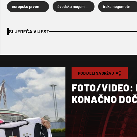
europsko prvenstvo u nogometu 2016
švedska nogometna reprezentacija
irska nogometna reprezentacija
SLJEDEĆA VIJEST
PODIJELI SADRŽAJ
FOTO/VIDEO:
KONAČNO DOČ