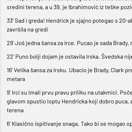
sredini terena, a u 39. je Ibrahimović iz teške poz
33' Sad i greda! Hendrick je sjajno potegao s 20-ak
završila na gredi
29' Još jedna šansa za Irce. Pucao je sada Brady,
22' Puno bolji dojam je ostavila Irska. Švedska nije
16' Velika šansa za Irsku. Ubacio je Brady, Clark 
metara
9' Irci su imali prvu pravu priliku na utakmici. Poč
glavom spustio loptu Hendricka koji dobro puca, al
terena
6' Klasično ispitivanje snaga. Tako bi se mogao o