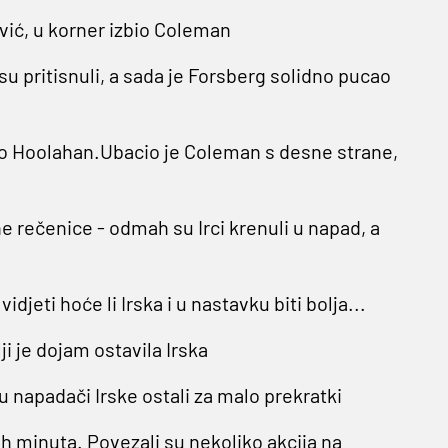
vić, u korner izbio Coleman
u pritisnuli, a sada je Forsberg solidno pucao
ao Hoolahan.Ubacio je Coleman s desne strane,
e rečenice - odmah su Irci krenuli u napad, a
djeti hoće li Irska i u nastavku biti bolja...
ji je dojam ostavila Irska
 su napadači Irske ostali za malo prekratki
ih minuta. Povezali su nekoliko akcija na