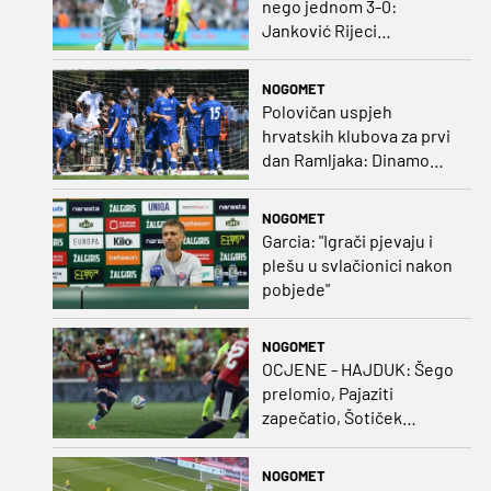
nego jednom 3-0:
Janković Rijeci
projektilom donio slavlje
protiv inferiornijeg
NOGOMET
protivnika
Polovičan uspjeh
hrvatskih klubova za prvi
dan Ramljaka: Dinamo
poražen od Juventusa,
Hajduk bolji od Bologne
NOGOMET
Garcia: "Igrači pjevaju i
plešu u svlačionici nakon
pobjede"
NOGOMET
OCJENE - HAJDUK: Šego
prelomio, Pajaziti
zapečatio, Šotiček
oduševio u predstavi
splitskih 'odlikaša'
NOGOMET