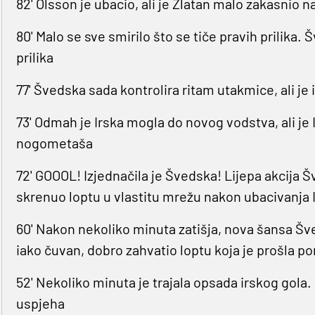
82' Olsson je ubacio, ali je Zlatan malo zakasnio n
80' Malo se sve smirilo što se tiče pravih prilika
prilika
77' Švedska sada kontrolira ritam utakmice, ali je i 
73' Odmah je Irska mogla do novog vodstva, ali je
nogometaša
72' GOOOL! Izjednačila je Švedska! Lijepa akcija Š
skrenuo loptu u vlastitu mrežu nakon ubacivanja I
60' Nakon nekoliko minuta zatišja, nova šansa Šve
iako čuvan, dobro zahvatio loptu koja je prošla po
52' Nekoliko minuta je trajala opsada irskog gola.
uspjeha