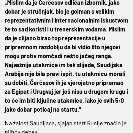
„Mislim da je Čerčesov odličan izbornik, jako
dobar je stručnjak, bio je golman s velikim
reprezentativnim i internacionalnim iskustvom
te to sad koristi i u trenerskim vodama. Mislim
da je ciljano birao top reprezentacije u
pripremnom razdoblju da bi vidio što njegovi
mogu protiv momčadi nešto jačeg ranga.
Najvažnije utakmice im tek slijede, Saudijska
Arabija nije bila pravi ispit, tu utakmicu morali
su dobiti, Čerčesov ih je vjerojatno pripremao
za Egipat i Urugvaj jer još nisu u drugom krugu i
to će im biti ključne utakmice, iako je ovih 5:0
jako dobar poticaj na startu.“
Na žalost Saudijaca, sjajan start Rusije značio je
njihov debakl…