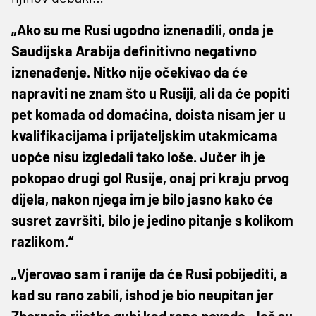
„Ako su me Rusi ugodno iznenadili, onda je
Saudijska Arabija definitivno negativno
iznenađenje. Nitko nije očekivao da će
napraviti ne znam što u Rusiji, ali da će popiti
pet komada od domaćina, doista nisam jer u
kvalifikacijama i prijateljskim utakmicama
uopće nisu izgledali tako loše. Jučer ih je
pokopao drugi gol Rusije, onaj pri kraju prvog
dijela, nakon njega im je bilo jasno kako će
susret završiti, bilo je jedino pitanje s kolikom
razlikom.“
„Vjerovao sam i ranije da će Rusi pobijediti, a
kad su rano zabili, ishod je bio neupitan jer
Zbornaja rijetko gubi kad rano povede. Još su