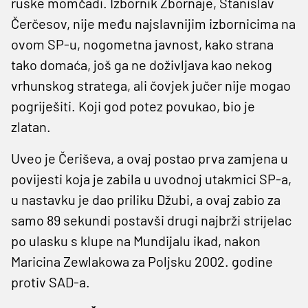
ruske momčadi. Izbornik Zbornaje, Stanislav
Čerčesov, nije među najslavnijim izbornicima na
ovom SP-u, nogometna javnost, kako strana
tako domaća, još ga ne doživljava kao nekog
vrhunskog stratega, ali čovjek jučer nije mogao
pogriješiti. Koji god potez povukao, bio je
zlatan.
Uveo je Čeriševa, a ovaj postao prva zamjena u
povijesti koja je zabila u uvodnoj utakmici SP-a,
u nastavku je dao priliku Džubi, a ovaj zabio za
samo 89 sekundi postavši drugi najbrži strijelac
po ulasku s klupe na Mundijalu ikad, nakon
Maricina Zewlakowa za Poljsku 2002. godine
protiv SAD-a.