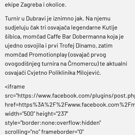
ekipe Zagreba i okolice.
Turnir u Dubravi je iznimno jak. Na njemu
sudjeluju čak tri osvajača legendarne Kutije
šibica, momčad Caffe Bar Dobermanna koja je
ujedno osvojila i prvi Trofej Dinamo, zatim
momčad Promotionplay (osvajač prvog
ovogodišnjeg turnira na Črnomercu) te aktualni
osvajači Cvjetno Poliklinika Milojević.
<iframe
src="https://www.facebook.com/plugins/post.ph
href=https%3A%2F%2Fwww.facebook.com%2Fmnt
width="500" height="237"
style="border:none;overflow:hidden"
scrolling="no" frameborder="0"