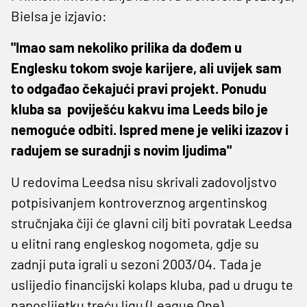
Bielsa je izjavio:
"Imao sam nekoliko prilika da dođem u
Englesku tokom svoje karijere, ali uvijek sam
to odgađao čekajući pravi projekt. Ponudu
kluba sa poviješću kakvu ima Leeds bilo je
nemoguće odbiti. Ispred mene je veliki izazov i
radujem se suradnji s novim ljudima"
U redovima Leedsa nisu skrivali zadovoljstvo
potpisivanjem kontroverznog argentinskog
stručnjaka čiji će glavni cilj biti povratak Leedsa
u elitni rang engleskog nogometa, gdje su
zadnji puta igrali u sezoni 2003/04. Tada je
uslijedio financijski kolaps kluba, pad u drugu te
naposlijetku treću ligu (League One).