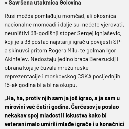
> Savršena utakmica Golovina
Rusi možda pomlađuju momčad, ali okosnica
nacionalne momčadi i dalje su, nećete vjerovati,
neuništivi 38-godišnji stoper Sergej Ignjašević,
koji je s 38 postao najstariji igrač u povijesti SP-
a skinuvši pritom Rogera Milu, te golman Igor
Akinfejev. Nedostaju jedino braća Berezuckij i
obrana koja je čuvala mrežu ruske
reprezentacije i moskovskog CSKA posljednjih
15-ak godina bila bi na okupu.
„Ha, ha, protiv njih sam ja još igrao, a ja sam u
mirovini već četiri godine. Čerčesov je poslao
nekakav spoj mladosti i iskustva kako bi
veterani malo umirili mlađe igrače i u konačnici