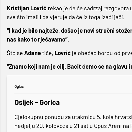
Kristijan
Lovrić
rekao je da će sadržaj razgovora u 
sve što imali i da vjeruje da će iz toga izaći jači.
“I kad je bilo najteže, došao je novi stručni sto
nas kako to rješavamo”.
Što se
Adane
tiče,
Lovrić
je obećao borbu od prv
“Znamo koji nam je cilj. Bacit ćemo se na glavu 
Oglas
Osijek - Gorica
Cjelokupnu ponudu za utakmicu 5. kola hrvats
nedjelju 20. kolovoza u 21 sat u Opus Areni n