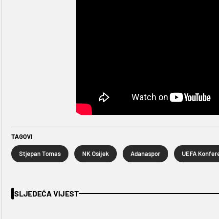
TAGOVI
Stjepan Tomas
NK Osijek
Adanaspor
SLJEDEĆA VIJEST