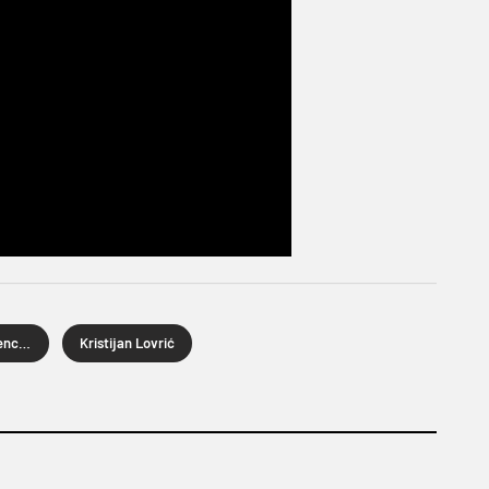
UEFA Konferencijska liga
Kristijan Lovrić