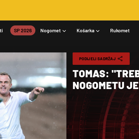
ti
SP 2026
Nogomet
Košarka
Rukomet
PODIJELI SADRŽAJ
TOMAS: "TREB
NOGOMETU JE