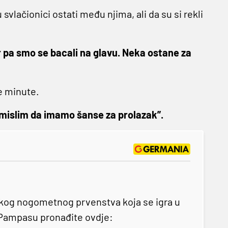
svlačionici ostati među njima, ali da su si rekli
žer pa smo se bacali na glavu. Neka ostane za
e minute.
i mislim da imamo šanse za prolazak”.
kog nogometnog prvenstva koja se igra u
a Pampasu pronađite ovdje: