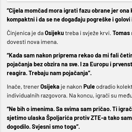
“Cijela momčad mora igrati fazu obrane jer ona k
kompaktni i da se ne događaju pogreške i golovi i
Činjenica je da
Osijeku
treba i svježe krvi.
Tomas
dovesti nova imena.
“Kada sam nakon priprema rekao da mi fali četir
pojačanja bez obzira na sve. I za Europu i prven
reagira. Trebaju nam pojačanja”.
Inače, trener
Osijeka
je nakon
Pule
odradio kolekt
individualnih razgovora. Na koncu, igrači su međ
“Ne bih o imenima. Sa svima sam pričao. Ti igrači
sjetimo ulaska Špoljarića protiv ZTE-a tako sam 
dogodilo. Svjesni smo toga”.