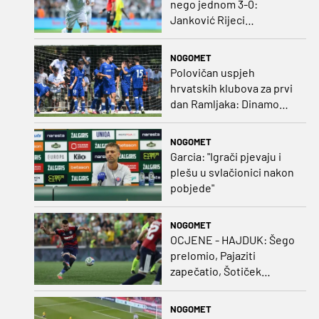
nego jednom 3-0:
Janković Rijeci
projektilom donio slavlje
protiv inferiornijeg
NOGOMET
protivnika
Polovičan uspjeh
hrvatskih klubova za prvi
dan Ramljaka: Dinamo
poražen od Juventusa,
Hajduk bolji od Bologne
NOGOMET
Garcia: "Igrači pjevaju i
plešu u svlačionici nakon
pobjede"
NOGOMET
OCJENE - HAJDUK: Šego
prelomio, Pajaziti
zapečatio, Šotiček
oduševio u predstavi
splitskih 'odlikaša'
NOGOMET