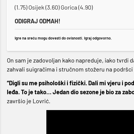
(1.75) Osijek (3.60) Gorica (4.90)
ODIGRAJ ODMAH!
Igre na sreću mogu dovesti do ovisnosti. Igraj odgovorno.
On sam je zadovoljan kako napreduje, iako tvrdi da 
zahvali suigračima i stručnom stožeru na podršci 
“Digli su me psihološki i fizički. Dali mi vjeru i p
leđa. To je tako… Jedan dio sezone je bio za zab
završio je Lovrić.