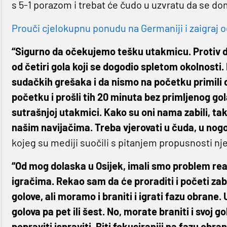
s 5-1 porazom i trebat će čudo u uzvratu da se d
Prouči cjelokupnu ponudu na Germaniji i zaigraj o
“Sigurno da očekujemo tešku utakmicu. Protiv d
od četiri gola koji se dogodio spletom okolnosti. 
sudačkih grešaka i da nismo na početku primili dv
početku i prošli tih 20 minuta bez primljenog gol
sutrašnjoj utakmici. Kako su oni nama zabili, ta
našim navijačima. Treba vjerovati u čuda, u no
kojeg su mediji suočili s pitanjem propusnosti n
“Od mog dolaska u Osijek, imali smo problem rea
igračima. Rekao sam da će proraditi i početi zabij
golove, ali moramo i braniti i igrati fazu obrane. U 
golova pa pet ili šest. No, morate braniti i svoj g
popraviti ispraviti. Biti fokusiraniji na fazu obra