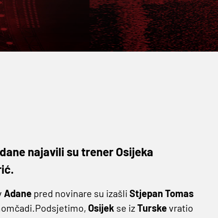
dane najavili su trener Osijeka
ić.
v
Adane
pred novinare su izašli
Stjepan
Tomas
u momčadi.Podsjetimo,
Osijek
se iz
Turske
vratio