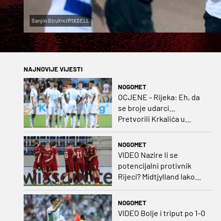
Sanjin Strukic/PIXSELL
NAJNOVIJE VIJESTI
NOGOMET
OCJENE - Rijeka: Eh, da
se broje udarci...
Pretvorili Krkalića u
junaka, a izlet na uzvrat u
ozbiljan posao!
NOGOMET
VIDEO Nazire li se
potencijalni protivnik
Rijeci? Midtjylland lako
protiv Iraca za slavlje u
prvoj utakmici
NOGOMET
VIDEO Bolje i triput po 1-0