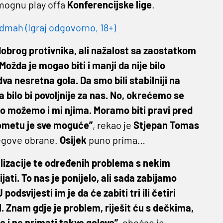
omognu play offa
Konferencijske
lige
.
dmah (Igraj odgovorno, 18+)
obrog protivnika, ali nažalost sa zaostatkom
Možda je mogao biti i manji da nije bilo
a nesretna gola. Da smo bili stabilniji na
a bilo bi povoljnije za nas. No, okrećemo se
ko možemo i mi njima. Moramo biti pravi pred
gometu je sve moguće”
, rekao je
Stjepan
Tomas
jegove obrane.
Osijek
puno prima…
lizacije te određenih problema s nekim
ati. To nas je ponijelo, ali sada zabijamo
podsvijesti im je da će zabiti tri ili četiri
ol. Znam gdje je problem, riješit ću s dečkima,
ne i ne primati takve golove”
, obećao je