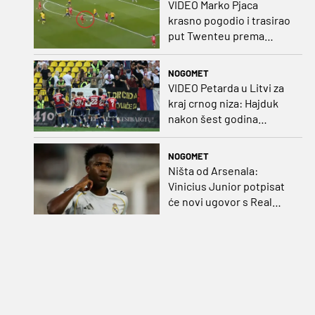
VIDEO Marko Pjaca
krasno pogodio i trasirao
put Twenteu prema
važnoj pobjedi
NOGOMET
VIDEO Petarda u Litvi za
kraj crnog niza: Hajduk
nakon šest godina
pobijedio na europskom
gostovanju
NOGOMET
Ništa od Arsenala:
Vinicius Junior potpisat
će novi ugovor s Real
Madridom