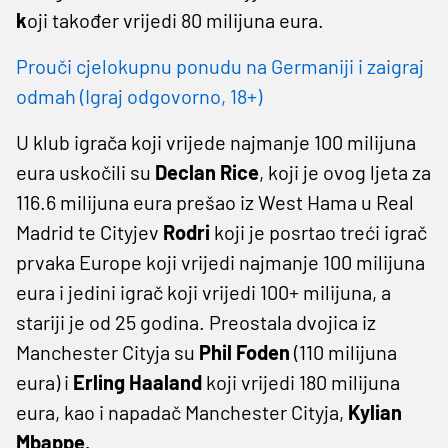
k
oji također vrijedi 80 milijuna eura.
Prouči cjelokupnu ponudu na Germaniji i zaigraj
odmah (Igraj odgovorno, 18+)
U klub igrača koji vrijede najmanje 100 milijuna
eura uskočili su
Declan Rice
, koji je ovog ljeta za
116.6 milijuna eura prešao iz West Hama u Real
Madrid te Cityjev
Rodri
koji je posrtao treći igrač
prvaka Europe koji vrijedi najmanje 100 milijuna
eura i jedini igrač koji vrijedi 100+ milijuna, a
stariji je od 25 godina. Preostala dvojica iz
Manchester Cityja su
Phil Foden
(110 milijuna
eura) i
Erling Haaland
koji vrijedi 180 milijuna
eura, kao i napadač Manchester Cityja,
Kylian
Mbappe.