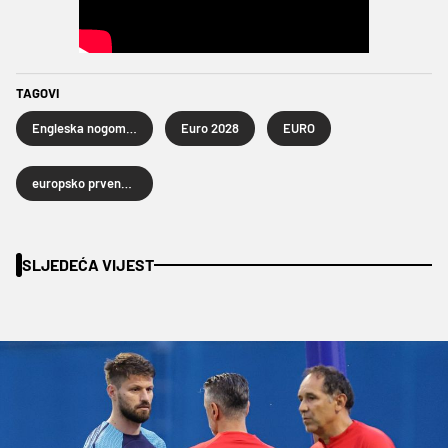
TAGOVI
Engleska nogometna reprezentacija
Euro 2028
EURO
europsko prvenstvo u nogometu
SLJEDEĆA VIJEST