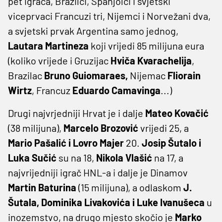
pet igrača, Brazilci, Španjolci i svjetski
viceprvaci Francuzi tri, Nijemci i Norvežani dva,
a svjetski prvak Argentina samo jednog,
Lautara Martineza
koji vrijedi 85 milijuna eura
(koliko vrijede i Gruzijac
Hviča Kvarachelija
,
Brazilac
Bruno Guiomaraes,
Nijemac
Fliorain
Wirtz
, Francuz
Eduardo Camavinga
...)
Drugi najvrjedniji Hrvat je i dalje
Mateo Kovačić
(38 milijuna),
Marcelo Brozović
vrijedi 25, a
Mario Pašalić i Lovro Majer
20.
Josip Šutalo i
Luka Sučić
su na 18,
Nikola Vlašić
na 17, a
najvrijedniji igrač HNL-a i dalje je Dinamov
Martin Baturina
(15 milijuna), a odlaskom
J.
Šutala, Dominika Livakovića i Luke Ivanušeca
u
inozemstvo, na drugo mjesto skočio je
Marko