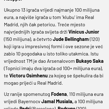
Ukupno 13 igrača vrijedi najmanje 100 milijuna
eura, a najviše igrača u tom 'klubu' ima Real
Madrid, njih čak petoricu. Treće mjesto
najvrjednijih igrača svijeta drži
Vinicus Junior
(150 milijuna), a četvrto
Jude Bellingham
(120)
koji igra u impresivnoj formi i ove sezone je već
zabio 10 pogodaka u isto toliko utakmica. Istu
vrijednost TM je dao Arsenalovom
Bukayo Saka
(Topnici imaju dva igrača od 100+ milijuna eura),
te
Victoru Osimhenu
za kojeg se špekulira da bi
mogao prijeći u Real Madrid.
Uz ranije spomenutog
Fodena
, 110 milijuna eura
vrijedi Bayernocv
Jamal Musiala,
a 100 milijuna
vrijede
Pedri
(Barcelona),
Rodrygo
(100),