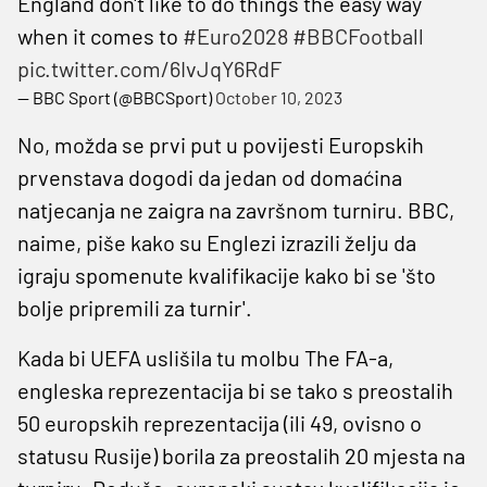
England don't like to do things the easy way
when it comes to
#Euro2028
#BBCFootball
pic.twitter.com/6IvJqY6RdF
— BBC Sport (@BBCSport)
October 10, 2023
No, možda se prvi put u povijesti Europskih
prvenstava dogodi da jedan od domaćina
natjecanja ne zaigra na završnom turniru. BBC,
naime, piše kako su Englezi izrazili želju da
igraju spomenute kvalifikacije kako bi se 'što
bolje pripremili za turnir'.
Kada bi UEFA uslišila tu molbu The FA-a,
engleska reprezentacija bi se tako s preostalih
50 europskih reprezentacija (ili 49, ovisno o
statusu Rusije) borila za preostalih 20 mjesta na