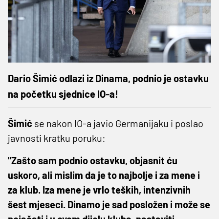
Dario Šimić odlazi iz Dinama, podnio je ostavku
na početku sjednice IO-a!
Šimić
se nakon IO-a javio Germanijaku i poslao
javnosti kratku poruku:
"Zašto sam podnio ostavku, objasnit ću
uskoro, ali mislim da je to najbolje i za mene i
za klub. Iza mene je vrlo teških, intenzivnih
šest mjeseci. Dinamo je sad posložen i može se
pojačati i u ovom dijelu kluba, nastaviti