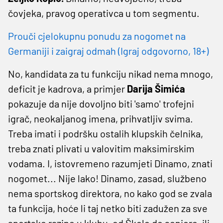
čovjeka, pravog operativca u tom segmentu.
Prouči cjelokupnu ponudu za nogomet na
Germaniji i zaigraj odmah (Igraj odgovorno, 18+)
No, kandidata za tu funkciju nikad nema mnogo,
deficit je kadrova, a primjer
Darija Šimića
pokazuje da nije dovoljno biti 'samo' trofejni
igrač, neokaljanog imena, prihvatljiv svima.
Treba imati i podršku ostalih klupskih čelnika,
treba znati plivati u valovitim maksimirskim
vodama. I, istovremeno razumjeti Dinamo, znati
nogomet... Nije lako! Dinamo, zasad, službeno
nema sportskog direktora, no kako god se zvala
ta funkcija, hoće li taj netko biti zadužen za sve
sportske razine u klubu, od Škole do seniore, ili