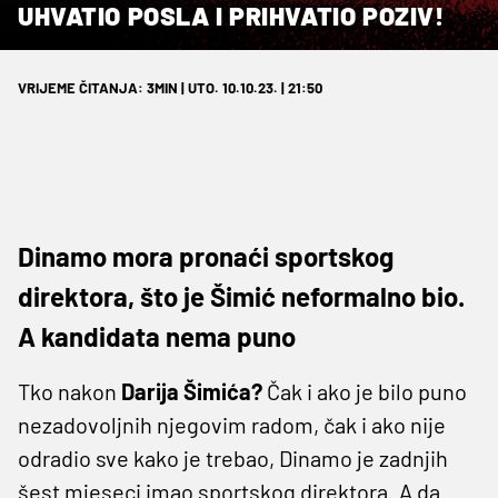
UHVATIO POSLA I PRIHVATIO POZIV!
VRIJEME ČITANJA: 3MIN | UTO. 10.10.23. | 21:50
Dinamo mora pronaći sportskog
direktora, što je Šimić neformalno bio.
A kandidata nema puno
Tko nakon
Darija Šimića?
Čak i ako je bilo puno
nezadovoljnih njegovim radom, čak i ako nije
odradio sve kako je trebao, Dinamo je zadnjih
šest mjeseci imao sportskog direktora. A da