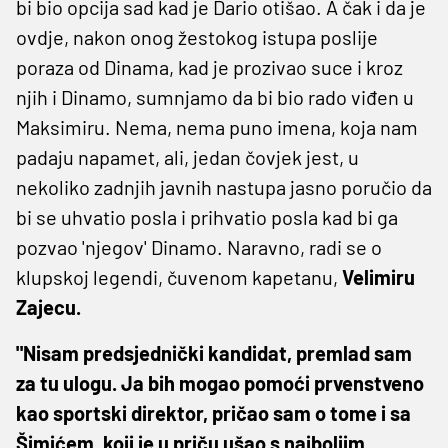
bi bio opcija sad kad je Dario otišao. A čak i da je
ovdje, nakon onog žestokog istupa poslije
poraza od Dinama, kad je prozivao suce i kroz
njih i Dinamo, sumnjamo da bi bio rado viđen u
Maksimiru. Nema, nema puno imena, koja nam
padaju napamet, ali, jedan čovjek jest, u
nekoliko zadnjih javnih nastupa jasno poručio da
bi se uhvatio posla i prihvatio posla kad bi ga
pozvao 'njegov' Dinamo. Naravno, radi se o
klupskoj legendi, čuvenom kapetanu,
Velimiru
Zajecu.
"Nisam predsjednički kandidat, premlad sam
za tu ulogu. Ja bih mogao pomoći prvenstveno
kao sportski direktor, pričao sam o tome i sa
Šimićem, koji je u priču ušao s najboljim