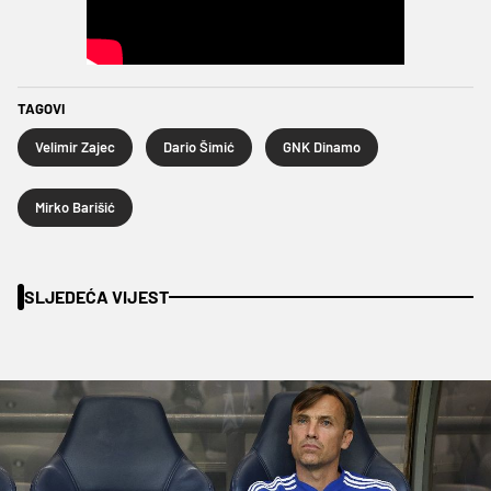
TAGOVI
Velimir Zajec
Dario Šimić
GNK Dinamo
Mirko Barišić
SLJEDEĆA VIJEST