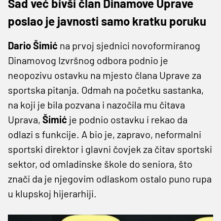
Sad već bivši član Dinamove Uprave
poslao je javnosti samo kratku poruku
Dario Šimić
na prvoj sjednici novoformiranog
Dinamovog Izvršnog odbora podnio je
neopozivu ostavku na mjesto člana Uprave za
sportska pitanja. Odmah na početku sastanka,
na koji je bila pozvana i nazočila mu čitava
Uprava,
Šimić
je podnio ostavku i rekao da
odlazi s funkcije. A bio je, zapravo, neformalni
sportski direktor i glavni čovjek za čitav sportski
sektor, od omladinske škole do seniora, što
znači da je njegovim odlaskom ostalo puno rupa
u klupskoj hijerarhiji.