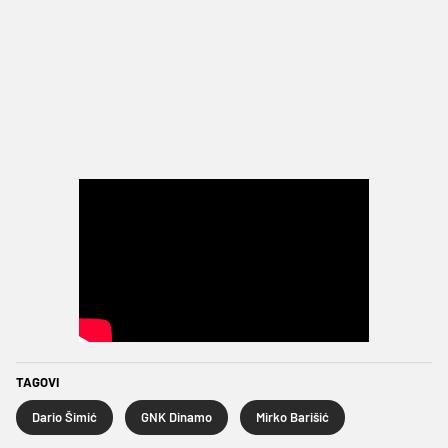
TAGOVI
Dario Šimić
GNK Dinamo
Mirko Barišić