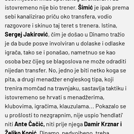
istovremeno nije bio trener.
Šimić
je ipak prema
sebi kanalizirao priču oko transfera, vodio
razgovore i skinuo taj teret s trenera. Istina,
Sergej Jakirović
, čim je došao u Dinamo tražio
je da bude posve involviran u dolaske i odlaske
igrača, tako se i ponašao, nametnuo se kao
osoba bez čijeg se blagoslova ne može odraditi
nijedan transfer. No, jedno je biti netko koga se
pita, a drugi menadžer engleskog tipa, koji
trenira momčad na travnjaku, sastavlja taktiku i
istovremeno se hrvati s menadžerima,
klubovima, igračima, klauzulama... Pokazalo se
u prošlosti to nezgrapnim, nije uspio 'hendlati'
niti
Ante Čačić,
niti prije njega
Damir Krznar i
Željko Kopić.
Dinamo, nedvojbeno, treba