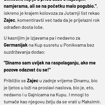
namjerama, ali se na početku malo pogubio."
,
iskreno je krajem kolovoza za Jutarnji list rekao
Zajec
, komentiravši već tada da je prijelazni rok
odrađen dosta loše.
U kasnijim je izjavama pa i nedavno za
Germanijak
na Kup susretu u Ponikvama bez
suzdržavanja dodao:
"Dinamo sam uvijek na raspolaganju, ako me
pozove odazvat ću se!"
Približio se
Zajec
u zadnje vrijeme Dinamu, bio
je ljetos u loži na proslavi naslova, bio je, eto,
nedavno i u Gajnicama na Kupu. I mnogi to
tumače kao njegovu želju da se vrati u Maksimir.