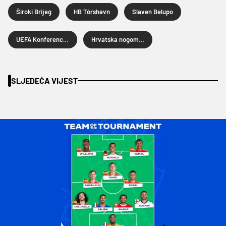
Široki Brijeg
HB Tórshavn
Slaven Belupo
UEFA Konferencijska liga
Hrvatska nogometna liga
SLJEDEĆA VIJEST