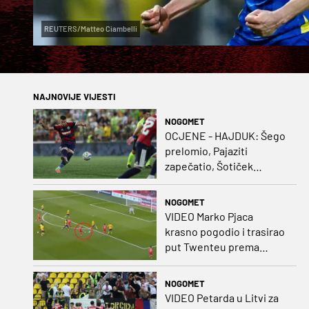
REUTERS/Matteo Ciambelli
NAJNOVIJE VIJESTI
NOGOMET
OCJENE - HAJDUK: Šego
prelomio, Pajaziti
zapečatio, Šotiček
oduševio u predstavi
splitskih 'odlikaša'
NOGOMET
VIDEO Marko Pjaca
krasno pogodio i trasirao
put Twenteu prema
važnoj pobjedi
NOGOMET
VIDEO Petarda u Litvi za