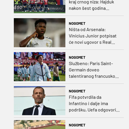
kraj crnog niza: Hajduk
nakon šest godina
pobijedio na europskom
gostovanju
NOGOMET
Ništa od Arsenala:
Vinicius Junior potpisat
će novi ugovor s Real
Madridom
NOGOMET
Službeno: Paris Saint-
Germain doveo
talentiranog francuskog
ofenzivca iz Monaca
NOGOMET
Fifa potvrdila da
Infantino i dalje ima
podršku, Uefa odgovorila
kako bojkot ostaje na
snazi
NOGOMET