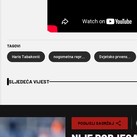
TAGOVI
Haris Tabaković
nogometna reprezentacija Bosne i Hercegovine
Svjetsko prvenstvo u nogometu 2026.
SLJEDEĆA VIJEST
PODIJELI SADRŽAJ