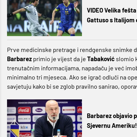
VIDEO Velika fešta
Gattuso s Italijom
Prve medicinske pretrage i rendgenske snimke do
Barbarez
primio je vijest da je
Tabaković
slomio 
trenutačnim informacijama, napadaču je već imob
minimalno tri mjeseca. Ako se igrač odluči na oper
savjetuju kako bi se zglob pravilno sanirao, opora
Barbarez objavio p
Sjevernu Ameriku!