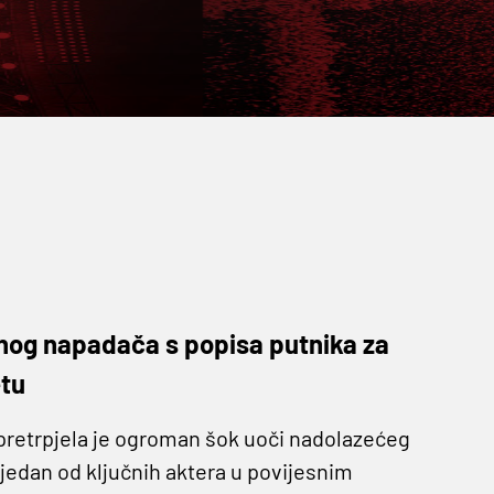
učnog napadača s popisa putnika za
etu
retrpjela je ogroman šok uoči nadolazećeg
 jedan od ključnih aktera u povijesnim