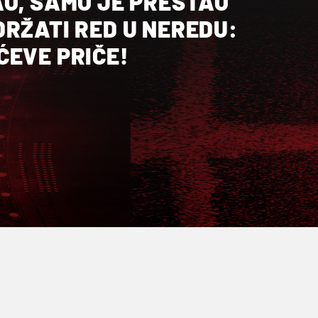
AO, SAMO JE PRESTAO
RŽATI RED U NEREDU:
ĆEVE PRIČE!