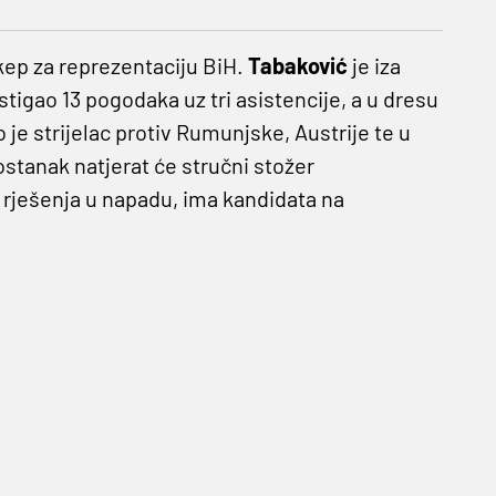
ikep za reprezentaciju BiH.
Tabaković
je iza
tigao 13 pogodaka uz tri asistencije, a u dresu
 je strijelac protiv Rumunjske, Austrije te u
zostanak natjerat će stručni stožer
h rješenja u napadu, ima kandidata na