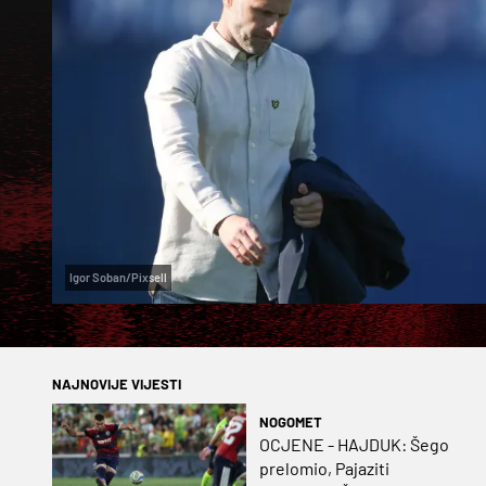
Igor Soban/Pixsell
NAJNOVIJE VIJESTI
NOGOMET
OCJENE - HAJDUK: Šego
prelomio, Pajaziti