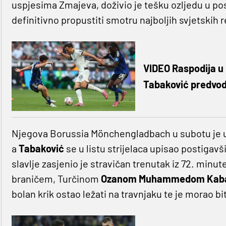
uspjesima Zmajeva, doživio je tešku ozljedu u p
definitivno propustiti smotru najboljih svjetskih 
VIDEO Raspodija u 
Tabaković predvodi
Njegova Borussia Mönchengladbach u subotu je uv
a
Tabaković
se u listu strijelaca upisao postigav
slavlje zasjenio je stravičan trenutak iz 72. min
braničem, Turčinom
Ozanom Muhammedom Kab
bolan krik ostao ležati na travnjaku te je morao bi