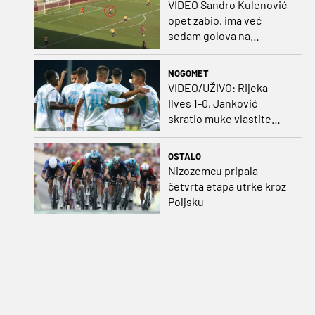
VIDEO Sandro Kulenović
opet zabio, ima već
sedam golova na
pripremama
NOGOMET
VIDEO/UŽIVO: Rijeka -
Ilves 1-0, Janković
skratio muke vlastite
momčadi i bombom
probio bedem Finaca!
OSTALO
Nizozemcu pripala
četvrta etapa utrke kroz
Poljsku