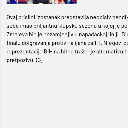
Ovaj prisilni izostanak predstavlja neopisiv hend
sebe imao briljantnu klupsku sezonu u kojoj je pos
Zmajeva bio je nezamjenjiv u napadačkoj liniji. Bio
finalu doigravanja protiv Talijana za 1-1. Njegov i
reprezentacije BiH na hitno traženje alternativni
pretpozivu. (G)