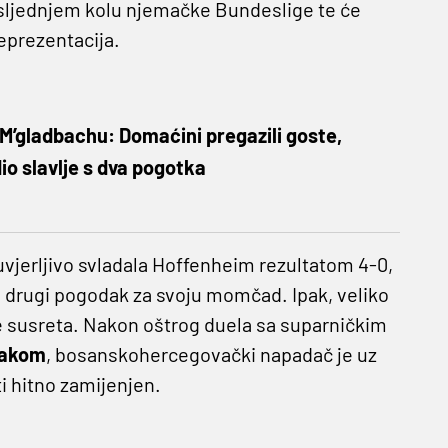
osljednjem kolu njemačke Bundeslige te će
reprezentacija.
M’gladbachu: Domaćini pregazili goste,
o slavlje s dva pogotka
jerljivo svladala Hoffenheim rezultatom 4-0,
ši drugi pogodak za svoju momčad. Ipak, veliko
ute susreta. Nakon oštrog duela sa suparničkim
akom
, bosanskohercegovački napadač je uz
ti hitno zamijenjen.